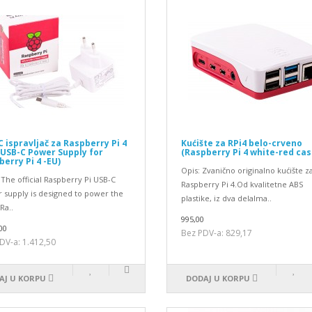
 ispravljač za Raspberry Pi 4
Kućište za RPi4 belo-crveno
(USB-C Power Supply for
(Raspberry Pi 4 white-red cas
erry Pi 4 -EU)
Opis: Zvanično originalno kućište z
The official Raspberry Pi USB-C
Raspberry Pi 4.Od kvalitetne ABS
 supply is designed to power the
plastike, iz dva delaIma..
Ra..
995,00
00
Bez PDV-a: 829,17
DV-a: 1.412,50
AJ U KORPU
DODAJ U KORPU