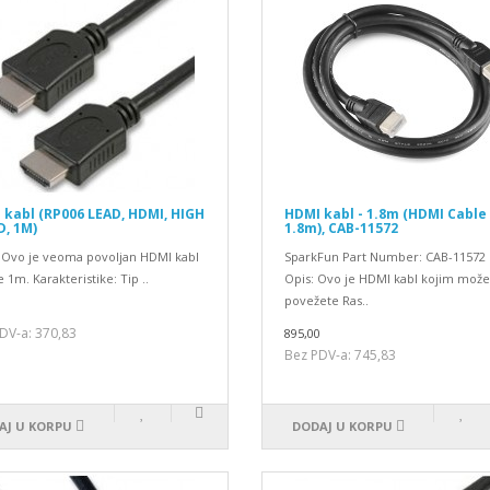
 kabl (RP006 LEAD, HDMI, HIGH
HDMI kabl - 1.8m (HDMI Cable 
D, 1M)
1.8m), CAB-11572
 Ovo je veoma povoljan HDMI kabl
SparkFun Part Number: CAB-11572
 1m. Karakteristike: Tip ..
Opis: Ovo je HDMI kabl kojim može
povežete Ras..
0
DV-a: 370,83
895,00
Bez PDV-a: 745,83
AJ U KORPU
DODAJ U KORPU