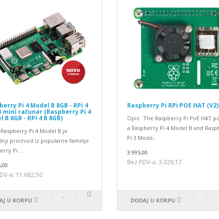
erry Pi 4 Model B 8GB - RPi 4
Raspberry Pi RPi POE HAT (V2)
 mini računar (Raspberry Pi 4
 B 8GB - RPi 4 B 8GB)
Opis: The Raspberry Pi PoE HAT p
a Raspberry Pi 4 Model B and Rasp
 Raspberry Pi 4 Model B je
Pi 3 Mode..
nji proizvod iz popularne familije
rry Pi ..
3.995,00
Bez PDV-a: 3.329,17
,00
DV-a: 11.662,50
AJ U KORPU
DODAJ U KORPU