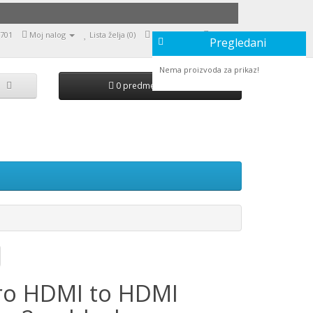
9701
Moj nalog
Lista želja (0)
Moja korpa
Naruči
Pregledani
Nema proizvoda za prikaz!
0 predmet(a) - 0,00
ro HDMI to HDMI