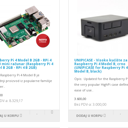
erry Pi 4 Model B 2GB - RPi 4
UNIPICASE - Visoko kućište za
 mini računar (Raspberry Pi 4
Raspberry Pi 4 Model B, crno
 B 2GB - RPi 4 B 2GB)
(UNIPICASE for Raspberry Pi 4
Model B, black)
 Raspberry Pi 4 Model B je
Opis: Updated for the Raspberry Pi
nji proizvod iz popularne familije
the very popular HighPi case defin
er..
ease of use..
00
3.600,00
DV-a: 8.329,17
Bez PDV-a: 3.000,00
AJ U KORPU
DODAJ U KORPU