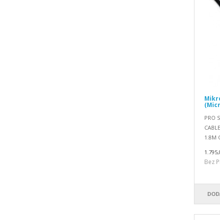
Mikr
(Micr
PRO S
CABLE
1.8M O
1.795,
Bez P
DOD