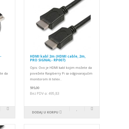
-
HDMI kabl 2m (HDMI cable, 2m,
PRO SIGNAL- RP007)
Opis: Ovo je HDMI kabl kojim možete da
te da
povežete Raspberry Pi sa odgovarajućim
monitorom ili telev..
595,00
Bez PDV-a: 495,83
DODAJ U KORPU