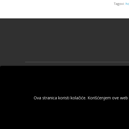
Tagovi:
hd
Informa
O nama
Informacij
Politika p
Ova stranica koristi kolačiće. Korišćenjem ove web
Pravila i 
Kontaktir
Reklamaci
Mapa sajt