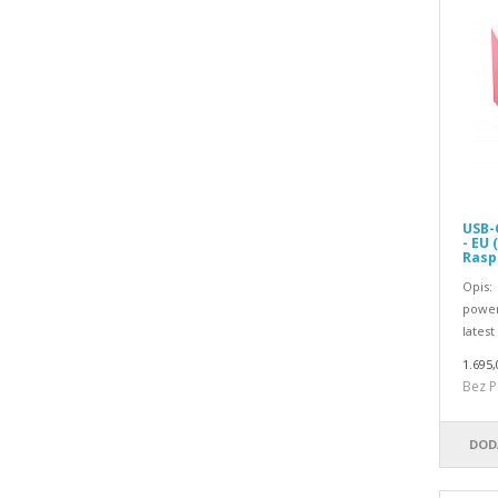
USB-C
- EU 
Raspb
Opis: 
power
latest 
1.695,
Bez P
DOD