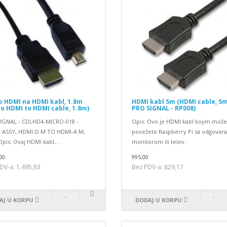
o HDMI na HDMI kabl, 1.8m
HDMI kabl 5m (HDMI cable, 5m
o HDMI to HDMI cable, 1.8m)
PRO SIGNAL - RP008)
IGNAL - CDLHD4-MICRO-018 -
Opis: Ovo je HDMI kabl kojim može
 ASSY, HDMI-D M TO HDMI-A M,
povežete Raspberry Pi sa odgovar
pis: Ovaj HDMI kabl, ..
monitorom ili telev..
00
995,00
DV-a: 1.495,83
Bez PDV-a: 829,17
AJ U KORPU
DODAJ U KORPU