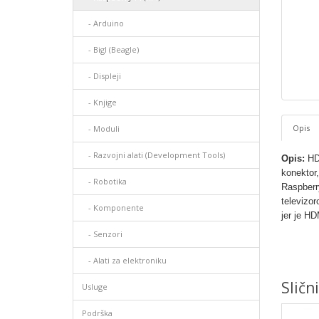
- Arduino
- Bigl (Beagle)
- Displеji
- Knjige
Opis
- Moduli
- Razvojni alati (Development Tools)
Opis:
HD
konektor
- Robotika
Raspberr
televizor
- Komponente
jer je HD
- Senzori
- Alati za elektroniku
Sličn
Usluge
Podrška