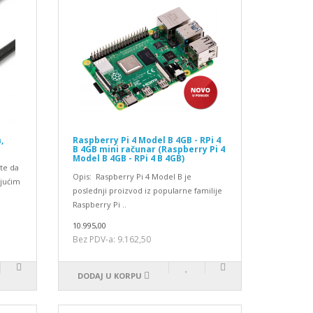
,
Raspberry Pi 4 Model B 4GB - RPi 4
B 4GB mini računar (Raspberry Pi 4
Model B 4GB - RPi 4 B 4GB)
te da
Opis: Raspberry Pi 4 Model B je
ajućim
poslednji proizvod iz popularne familije
Raspberry Pi ..
10.995,00
Bez PDV-a: 9.162,50
DODAJ U KORPU