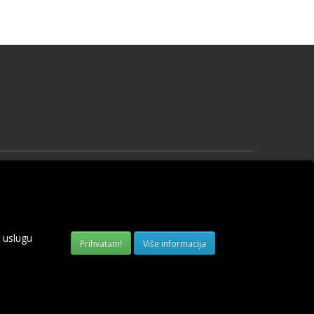
Vaš profil
Vaš profil
Prethodne narudžbine
Lista želja
 uslugu
Obaveštenja
Više informacija