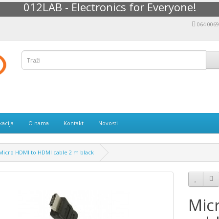
012LAB - Electronics for Everyone!
064 006
kacija
O nama
Kontakt
Novosti
Micro HDMI to HDMI cable 2 m black
Mic