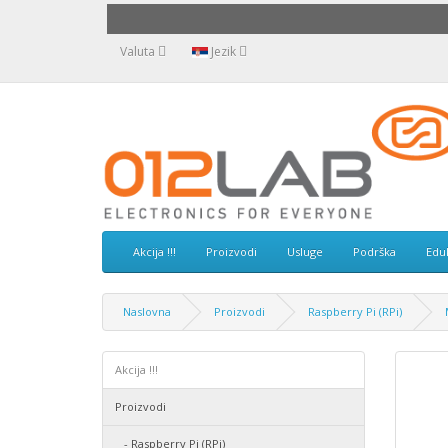
Valuta
Jezik
Akcija !!!
Proizvodi
Usluge
Podrška
Edu
Naslovna
Proizvodi
Raspberry Pi (RPi)
Akcija !!!
Proizvodi
- Raspberry Pi (RPi)