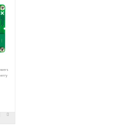
owers
berry