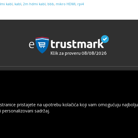
mi kabl
,
kabl
,
2m hdmi kabl
,
bbb
,
mikro HDMI
,
rpi4
cije
Dodaci
Robne marke
e o dostavi i plaćanju
Poklon Vaučeri
rivatnosti
Partnerski program
 stranice pristajete na upotrebu kolačića koji vam omogućuju najbolju
uslovi korišćenja
Specijalne ponude
i personalizovani sadržaj.
ate nas
je
a