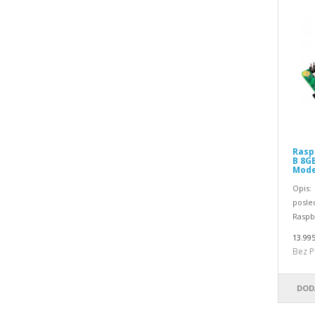
Raspb
B 8GB
Model
Opis:
posled
Raspbe
13.995
Bez P
DOD