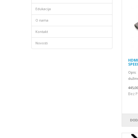
Edukacija
O nama
Kontakt
Novosti
HDMI
SPEE
Opis:
dužine
445,0
Bez P
DOD