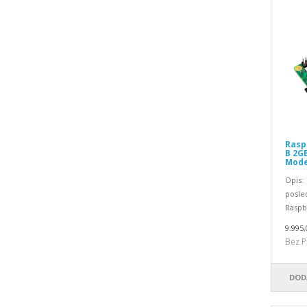
Raspb
B 2GB
Model
Opis:
posled
Raspb
9.995,
Bez P
DOD