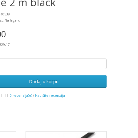
le 2 m black
-10539
st: Na lageru
00
829,17
Dodaj u korpu
0 recenzija(e)
/
Napišite recenziju