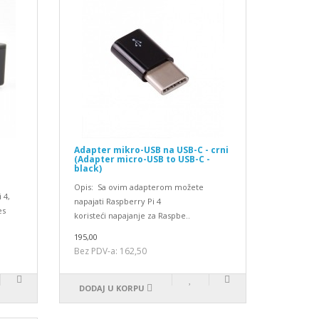
Adapter mikro-USB na USB-C - crni
(Adapter micro-USB to USB-C -
black)
Opis: Sa ovim adapterom možete
 4,
napajati Raspberry Pi 4
es
koristeći napajanje za Raspbe..
195,00
Bez PDV-a: 162,50
DODAJ U KORPU