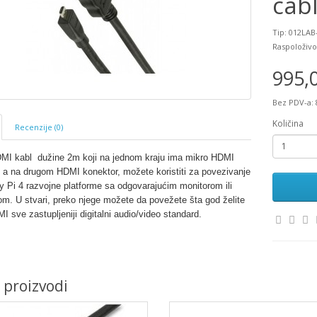
cab
Tip: 012LAB
Raspoloživo
995,
Bez PDV-a: 
Količina
Recenzije (0)
MI kabl dužine 2m koji na jednom kraju ima mikro HDMI
, a na drugom HDMI konektor, možete koristiti za povezivanje
y Pi 4 razvojne platforme sa odgovarajućim monitorom ili
om. U stvari, preko njege možete da povežete šta god želite
MI sve zastupljeniji digitalni audio/video standard.
i proizvodi