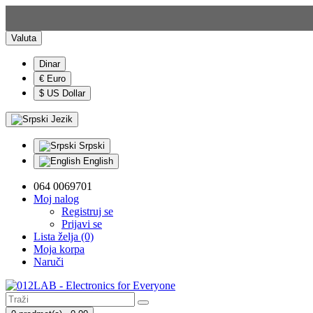
Valuta
Dinar
€ Euro
$ US Dollar
Jezik
Srpski
English
064 0069701
Moj nalog
Registruj se
Prijavi se
Lista želja (0)
Moja korpa
Naruči