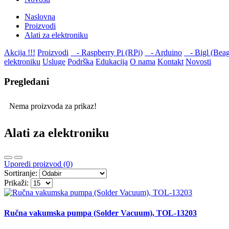
Naslovna
Proizvodi
Alati za elektroniku
Akcija !!!
Proizvodi
- Raspberry Pi (RPi)
- Arduino
- Bigl (Beag
elektroniku
Usluge
Podrška
Edukacija
O nama
Kontakt
Novosti
Pregledani
Nema proizvoda za prikaz!
Alati za elektroniku
Uporedi proizvod (0)
Sortiranje:
Prikaži:
Ručna vakumska pumpa (Solder Vacuum), TOL-13203