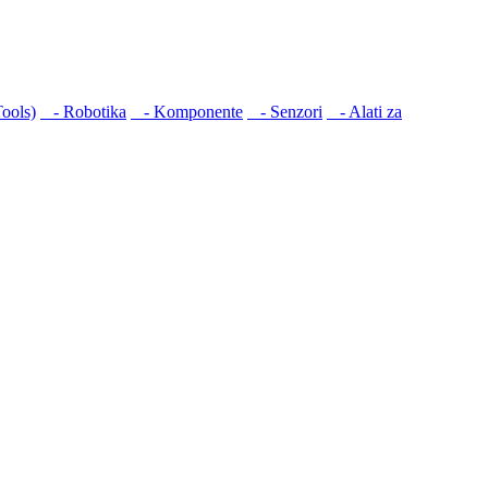
ools)
- Robotika
- Komponente
- Senzori
- Alati za