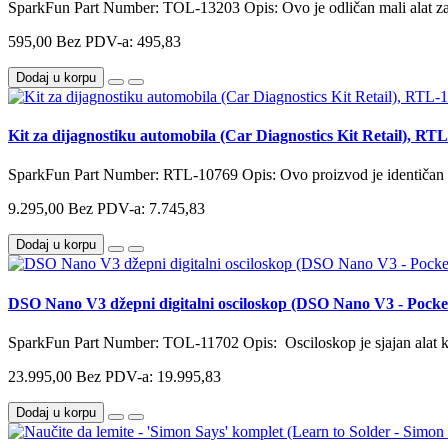
SparkFun Part Number: TOL-13203 Opis: Ovo je odličan mali alat za
595,00
Bez PDV-a: 495,83
Dodaj u korpu
Kit za dijagnostiku automobila (Car Diagnostics Kit Retail), RT
SparkFun Part Number: RTL-10769 Opis: Ovo proizvod je identiča
9.295,00
Bez PDV-a: 7.745,83
Dodaj u korpu
DSO Nano V3 džepni digitalni osciloskop (DSO Nano V3 - Pocket
SparkFun Part Number: TOL-11702 Opis: Osciloskop je sjajan alat koj
23.995,00
Bez PDV-a: 19.995,83
Dodaj u korpu