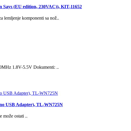
mon Says (EU edition, 230VAC)), KIT-11652
 lemljenje komponenti sa nož..
 20MHz 1.8V-5.5V Dokumenti: ..
Nano USB Adapter), TL-WN725N
 može ostati ..