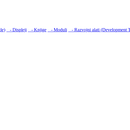
le)
- Displеji
- Knjige
- Moduli
- Razvojni alati (Development T