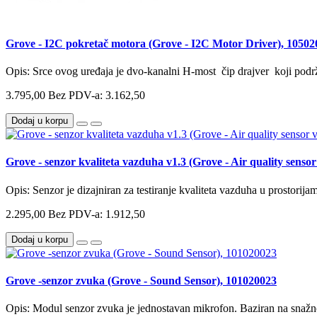
Grove - I2C pokretač motora (Grove - I2C Motor Driver), 1050
Opis: Srce ovog uređaja je dvo-kanalni H-most čip drajver koji podrž
3.795,00
Bez PDV-a: 3.162,50
Dodaj u korpu
Grove - senzor kvaliteta vazduha v1.3 (Grove - Air quality senso
Opis: Senzor je dizajniran za testiranje kvaliteta vazduha u prostorij
2.295,00
Bez PDV-a: 1.912,50
Dodaj u korpu
Grove -senzor zvuka (Grove - Sound Sensor), 101020023
Opis: Modul senzor zvuka je jednostavan mikrofon. Baziran na snažn