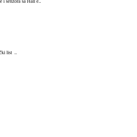
 i senzora sa Hall e..
 list ..