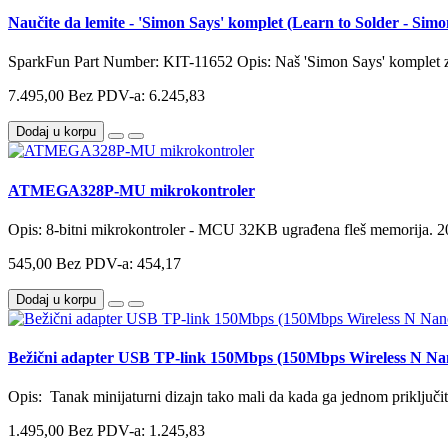
Naučite da lemite - 'Simon Says' komplet (Learn to Solder - Si
SparkFun Part Number: KIT-11652 Opis: Naš 'Simon Says' komplet za
7.495,00
Bez PDV-a: 6.245,83
Dodaj u korpu
ATMEGA328P-MU mikrokontroler
Opis: 8-bitni mikrokontroler - MCU 32KB ugrađena fleš memorija.
545,00
Bez PDV-a: 454,17
Dodaj u korpu
Bežični adapter USB TP-link 150Mbps (150Mbps Wireless N 
Opis: Tanak minijaturni dizajn tako mali da kada ga jednom priključite
1.495,00
Bez PDV-a: 1.245,83