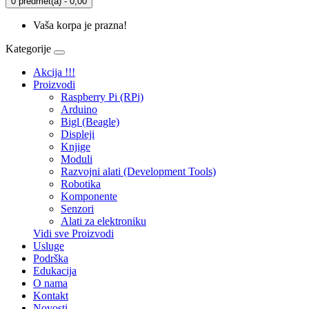
0 predmet(a) - 0,00
Vaša korpa je prazna!
Kategorije
Akcija !!!
Proizvodi
Raspberry Pi (RPi)
Arduino
Bigl (Beagle)
Displеji
Knjige
Moduli
Razvojni alati (Development Tools)
Robotika
Komponente
Senzori
Alati za elektroniku
Vidi sve Proizvodi
Usluge
Podrška
Edukacija
O nama
Kontakt
Novosti