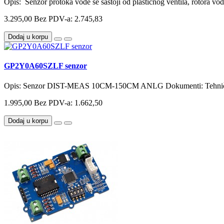
Opis: Senzor protoka vode se sastoji od plastičnog ventila, rotora vode
3.295,00
Bez PDV-a: 2.745,83
Dodaj u korpu
GP2Y0A60SZLF senzor
Opis: Senzor DIST-MEAS 10CM-150CM ANLG Dokumenti: Tehnički
1.995,00
Bez PDV-a: 1.662,50
Dodaj u korpu