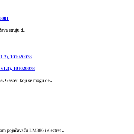
20001
ava struju d..
r v1.3), 101020078
ama. Gasovi koji se mogu de..
om pojačavaču LM386 i electret ..