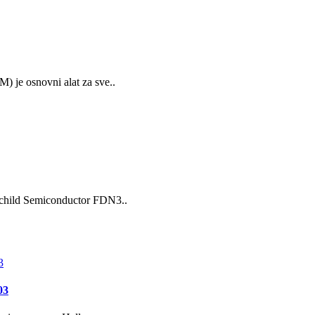
 je osnovni alat za sve..
child Semiconductor FDN3..
03