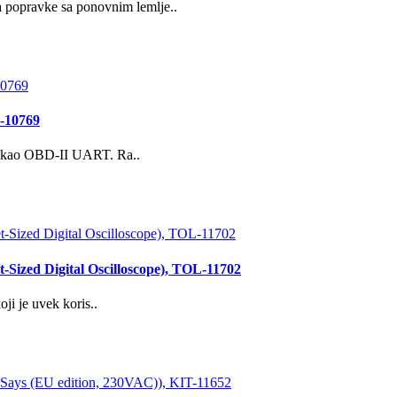
 popravke sa ponovnim lemlje..
L-10769
n kao OBD-II UART. Ra..
-Sized Digital Oscilloscope), TOL-11702
i je uvek koris..