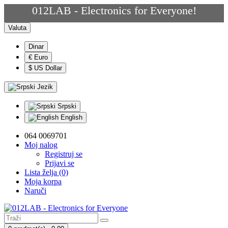
012LAB - Electronics for Everyone!
Valuta
Dinar
€ Euro
$ US Dollar
Jezik
Srpski
English
064 0069701
Moj nalog
Registruj se
Prijavi se
Lista želja (0)
Moja korpa
Naruči