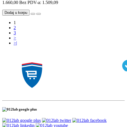
1.660,00
Bez PDV-a: 1.509,09
Dodaj u korpu
1
2
3
>
>|