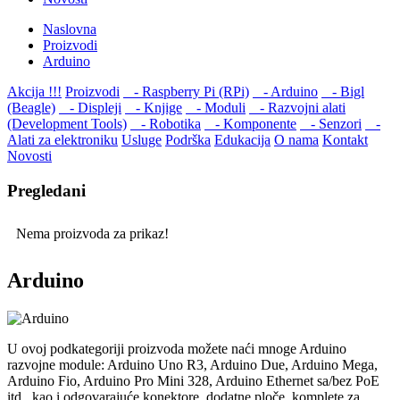
Naslovna
Proizvodi
Arduino
Akcija !!!
Proizvodi
- Raspberry Pi (RPi)
- Arduino
- Bigl
(Beagle)
- Displеji
- Knjige
- Moduli
- Razvojni alati
(Development Tools)
- Robotika
- Komponente
- Senzori
-
Alati za elektroniku
Usluge
Podrška
Edukacija
O nama
Kontakt
Novosti
Pregledani
Nema proizvoda za prikaz!
Arduino
U ovoj podkategoriji proizvoda možete naći mnoge Arduino
razvojne module: Arduino Uno R3, Arduino Due, Arduino Mega,
Arduino Fio, Arduino Pro Mini 328, Arduino Ethernet sa/bez PoE
itd., kao i odgovarajuće konektore, dodatne ploče, komplete za