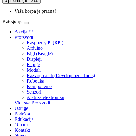
0 predmet(a) - 0,00
Vaša korpa je prazna!
Kategorije
Akcija !!!
Proizvodi
Raspberry Pi (RPi)
Arduino
Bigl (Beagle)
Displеji
Knjige
Moduli
Razvojni alati (Development Tools)
Robotika
Komponente
Senzori
Alati za elektroniku
Vidi sve Proizvodi
Usluge
Podrška
Edukacija
O nama
Kontakt
Novosti