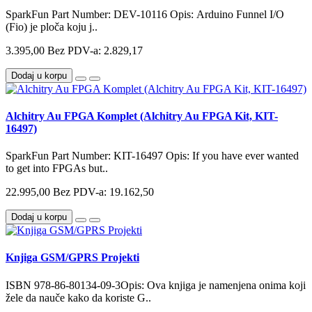
SparkFun Part Number: DEV-10116 Opis: Arduino Funnel I/O
(Fio) je ploča koju j..
3.395,00
Bez PDV-a: 2.829,17
Dodaj u korpu
Alchitry Au FPGA Komplet (Alchitry Au FPGA Kit, KIT-
16497)
SparkFun Part Number: KIT-16497 Opis: If you have ever wanted
to get into FPGAs but..
22.995,00
Bez PDV-a: 19.162,50
Dodaj u korpu
Knjiga GSM/GPRS Projekti
ISBN 978-86-80134-09-3Opis: Ova knjiga je namenjena onima koji
žele da nauče kako da koriste G..