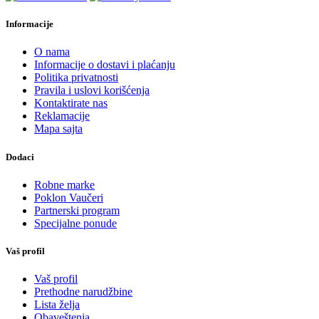
Informacije
O nama
Informacije o dostavi i plaćanju
Politika privatnosti
Pravila i uslovi korišćenja
Kontaktirate nas
Reklamacije
Mapa sajta
Dodaci
Robne marke
Poklon Vaučeri
Partnerski program
Specijalne ponude
Vaš profil
Vaš profil
Prethodne narudžbine
Lista želja
Obaveštenja