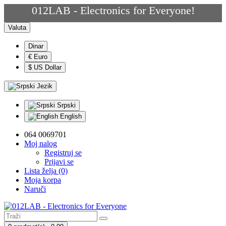
012LAB - Electronics for Everyone!
Valuta
Dinar
€ Euro
$ US Dollar
Jezik
Srpski
English
064 0069701
Moj nalog
Registruj se
Prijavi se
Lista želja (0)
Moja korpa
Naruči