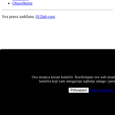
Obaveštenja
Sva prava zadržana.
012lab.com
.
Ova stranica koristi kolačiće. Korišćenjem ove web strani
kolačića koji vam omogućuju najbolju uslugu i perso
Više informacija