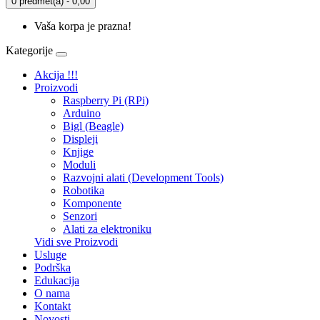
0 predmet(a) - 0,00
Vaša korpa je prazna!
Kategorije
Akcija !!!
Proizvodi
Raspberry Pi (RPi)
Arduino
Bigl (Beagle)
Displеji
Knjige
Moduli
Razvojni alati (Development Tools)
Robotika
Komponente
Senzori
Alati za elektroniku
Vidi sve Proizvodi
Usluge
Podrška
Edukacija
O nama
Kontakt
Novosti