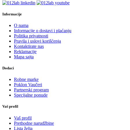
Informacije
O nama
Informacije o dostavi i plaćanju
Politika privatnosti
Pravila i uslovi korišćenja
Kontaktirate nas
Reklamacije
Mapa sajta
Dodaci
Robne marke
Poklon Vaučeri
Partnerski program
Specijalne ponude
Vaš profil
Vaš profil
Prethodne narudžbine
Lista želja