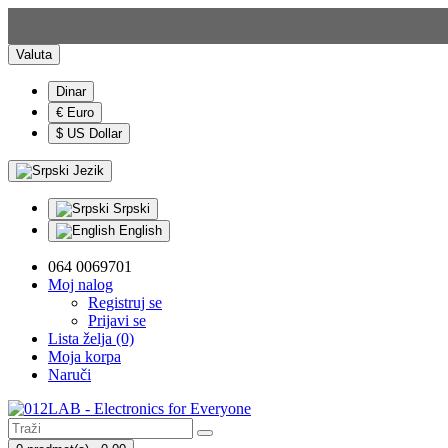
Valuta
Dinar
€ Euro
$ US Dollar
Jezik
Srpski
English
064 0069701
Moj nalog
Registruj se
Prijavi se
Lista želja (0)
Moja korpa
Naruči