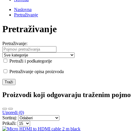
Naslovna
Pretraživanje
Pretraživanje
Pretraživanje:
Pretraži i podkategorije
Pretraživanje opisa proizvoda
Proizvodi koji odgovaraju traženim pojm
Uporedi (0)
Sortiraj:
Prikaži: