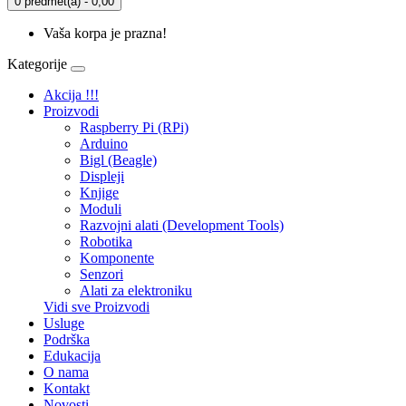
0 predmet(a) - 0,00
Vaša korpa je prazna!
Kategorije
Akcija !!!
Proizvodi
Raspberry Pi (RPi)
Arduino
Bigl (Beagle)
Displеji
Knjige
Moduli
Razvojni alati (Development Tools)
Robotika
Komponente
Senzori
Alati za elektroniku
Vidi sve Proizvodi
Usluge
Podrška
Edukacija
O nama
Kontakt
Novosti