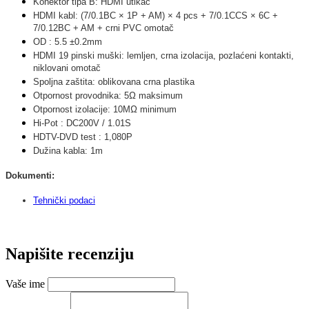
Konektor tipa B: HDMI utikač
HDMI kabl: (7/0.1BC × 1P + AM) × 4 pcs + 7/0.1CCS × 6C +
7/0.12BC + AM + crni PVC omotač
OD : 5.5 ±0.2mm
HDMI 19 pinski muški: lemljen, crna izolacija, pozlaćeni kontakti
,
niklovani omotač
Spoljna zaštita: oblikovana crna plastika
Otpornost provodnika: 5Ω maksimum
Otpornost izolacije: 10MΩ minimum
Hi-Pot : DC200V / 1.01S
HDTV-DVD test : 1,080P
Dužina kabla: 1m
Dokumenti:
Tehnički podaci
Napišite recenziju
Vaše ime