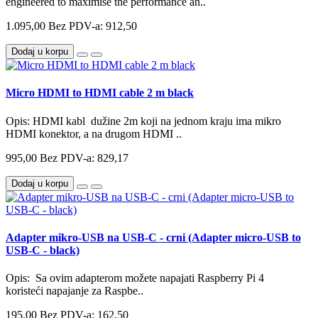
engineered to maximise the performance an..
1.095,00
Bez PDV-a: 912,50
Dodaj u korpu
Micro HDMI to HDMI cable 2 m black
Opis: HDMI kabl dužine 2m koji na jednom kraju ima mikro
HDMI konektor, a na drugom HDMI ..
995,00
Bez PDV-a: 829,17
Dodaj u korpu
Adapter mikro-USB na USB-C - crni (Adapter micro-USB to
USB-C - black)
Opis: Sa ovim adapterom možete napajati Raspberry Pi 4
koristeći napajanje za Raspbe..
195,00
Bez PDV-a: 162,50