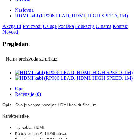
Naslovna
HDMI kabl (RP006 LEAD, HDMI, HIGH SPEED, 1M)
Akcija !!!
Proizvodi
Usluge
Podrška
Edukacija
O nama
Kontakt
Novosti
Pregledani
Nema proizvoda za prikaz!
Opis
Recenzije (0)
Opis:
Ovo je veoma povoljan
HDMI kabl dužine 1m.
Karakteristike
:
Tip kabla: HDMI
Konektor tipa A: HDMI utikač