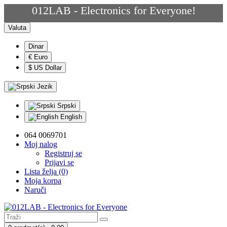
012LAB - Electronics for Everyone!
Valuta
Dinar
€ Euro
$ US Dollar
Jezik
Srpski
English
064 0069701
Moj nalog
Registruj se
Prijavi se
Lista želja (0)
Moja korpa
Naruči