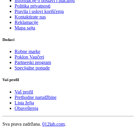
Informacije o dostavi i plaćanju
Politika privatnosti
Pravila i uslovi korišćenja
Kontaktirate nas
Reklamacije
Mapa sajta
Dodaci
Robne marke
Poklon Vaučeri
Partnerski program
Specijalne ponude
Vaš profil
Vaš profil
Prethodne narudžbine
Lista želja
Obaveštenja
Sva prava zadržana.
012lab.com
.