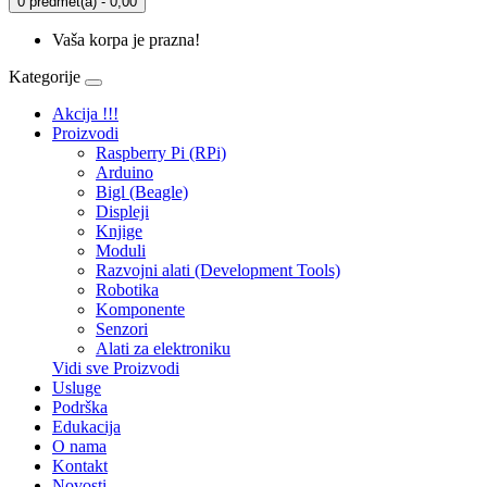
0 predmet(a) - 0,00
Vaša korpa je prazna!
Kategorije
Akcija !!!
Proizvodi
Raspberry Pi (RPi)
Arduino
Bigl (Beagle)
Displеji
Knjige
Moduli
Razvojni alati (Development Tools)
Robotika
Komponente
Senzori
Alati za elektroniku
Vidi sve Proizvodi
Usluge
Podrška
Edukacija
O nama
Kontakt
Novosti