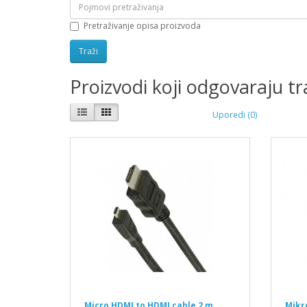
Pretraživanje opisa proizvoda
Proizvodi koji odgovaraju 
Uporedi (0)
Micro HDMI to HDMI cable 2 m
Mikr