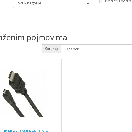
Pretraži i podka
traženim pojmovima
Sortiraj:
o HDMI na HDMI kabl 1.5 m