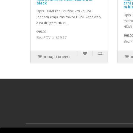
black
crni 
m bl
Opis: HDMI kabl dužine 2m koji na
Opis:
jednom kraju ima mikro HDMI konektor,
mikro
a na drugom HDMI ..
HDMI 
995,00
695,0
Bez PDV-a: 829,17
Bez P
DODAJ U KORPU
D