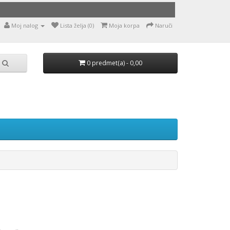
Moj nalog
Lista želja (0)
Moja korpa
Naruči
0 predmet(a) - 0,00