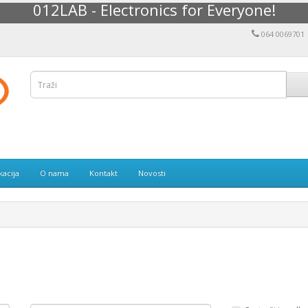
012LAB - Electronics for Everyone!
064 0069701
kacija
O nama
Kontakt
Novosti