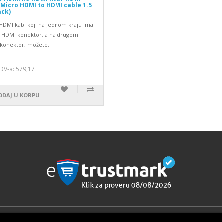
(Micro HDMI to HDMI cable 1.5
ack)
 HDMI kabl koji na jednom kraju ima
 HDMI konektor, a na drugom
konektor, možete..
0
DV-a: 579,17
ODAJ U KORPU