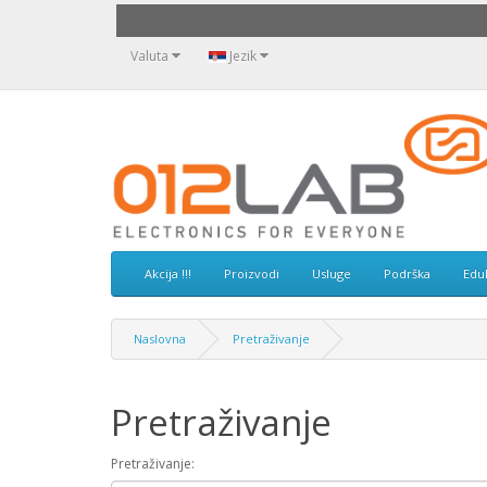
Valuta
Jezik
Akcija !!!
Proizvodi
Usluge
Podrška
Edu
Naslovna
Pretraživanje
Pretraživanje
Pretraživanje: