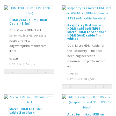
HDMI kabl - 1.5m (HDMI
Cable - 1.5m)
Raspberry Pi 4 micro
HDMI kabl beli (RPi4
Opis: Ovo je HDMI kabl
Micro HDMI to Standard
HDMI (A/M) cable 1m
kojim možete da povežete
white)
Raspberry Pi sa
Opis: Micro HDMI cable for
odgovarajućim monitorom
the Raspberry Pi that has
ili tel..
been engineered to
695,00
maximise the performance
Bez PDV-a: 579,17
an..
1.095,00
Bez PDV-a: 912,50
Micro HDMI to HDMI
cable 2 m black
Adapter mikro-USB na