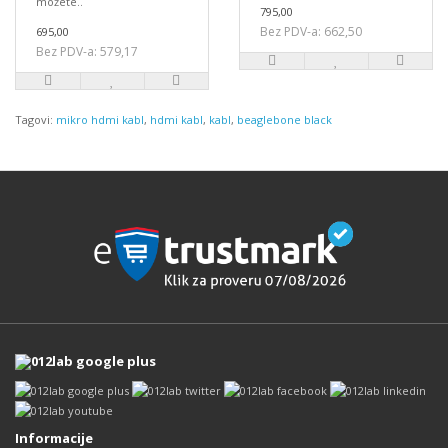
možete..
795,00
Bez PDV-a: 662,50
695,00
Bez PDV-a: 579,17
Tagovi:
mikro hdmi kabl
,
hdmi kabl
,
kabl
,
beaglebone black
Informacije