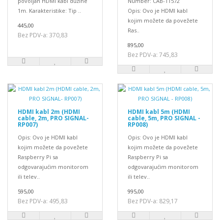
povoljan HDMI kabl dužine
Number: CAB-11572
1m. Karakteristike: Tip ..
Opis: Ovo je HDMI kabl
kojim možete da povežete
445,00
Ras..
Bez PDV-a: 370,83
895,00
Bez PDV-a: 745,83
HDMI kabl 2m (HDMI
HDMI kabl 5m (HDMI
cable, 2m, PRO SIGNAL-
cable, 5m, PRO SIGNAL -
RP007)
RP008)
Opis: Ovo je HDMI kabl
Opis: Ovo je HDMI kabl
kojim možete da povežete
kojim možete da povežete
Raspberry Pi sa
Raspberry Pi sa
odgovarajućim monitorom
odgovarajućim monitorom
ili telev..
ili telev..
595,00
995,00
Bez PDV-a: 495,83
Bez PDV-a: 829,17