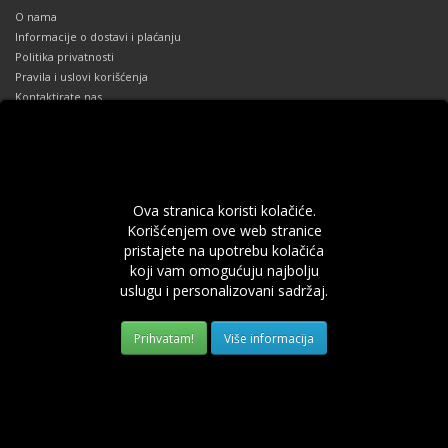
O nama
Informacije o dostavi i plaćanju
Politika privatnosti
Pravila i uslovi korišćenja
Kontaktirate nas
Reklamacije
Mapa sajta
Dodaci
Robne marke
Ova stranica koristi kolačiće.
Poklon Vaučeri
Korišćenjem ove web stranice
Partnerski program
pristajete na upotrebu kolačića
Specijalne ponude
koji vam omogućuju najbolju
Vaš profil
uslugu i personalizovani sadržaj.
Vaš profil
Prethodne narudžbine
Više informacija
Lista želja
Obaveštenja
Sva prava zadržana.
012lab.com
.