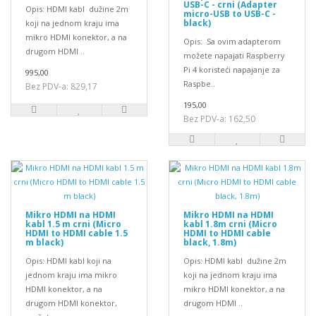
USB-C - crni (Adapter
Opis: HDMI kabl dužine 2m
micro-USB to USB-C -
black)
koji na jednom kraju ima
mikro HDMI konektor, a na
Opis: Sa ovim adapterom
drugom HDMI ..
možete napajati Raspberry
Pi 4 koristeći napajanje za
995,00
Raspbe..
Bez PDV-a: 829,17
195,00
Bez PDV-a: 162,50
Mikro HDMI na HDMI
Mikro HDMI na HDMI
kabl 1.5 m crni (Micro
kabl 1.8m crni (Micro
HDMI to HDMI cable 1.5
HDMI to HDMI cable
m black)
black, 1.8m)
Opis: HDMI kabl koji na
Opis: HDMI kabl dužine 2m
jednom kraju ima mikro
koji na jednom kraju ima
HDMI konektor, a na
mikro HDMI konektor, a na
drugom HDMI konektor,
drugom HDMI ..