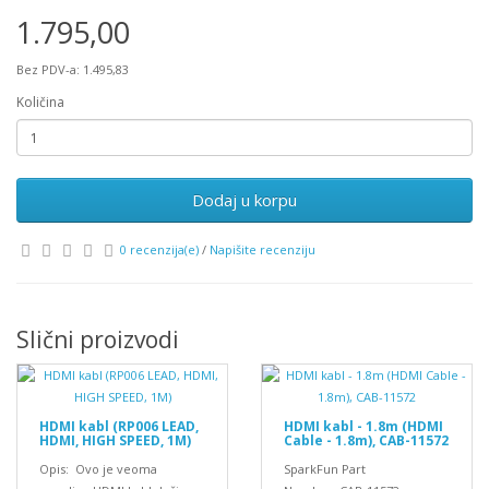
1.795,00
Bez PDV-a: 1.495,83
Količina
Dodaj u korpu
0 recenzija(e)
/
Napišite recenziju
Slični proizvodi
HDMI kabl (RP006 LEAD,
HDMI kabl - 1.8m (HDMI
HDMI, HIGH SPEED, 1M)
Cable - 1.8m), CAB-11572
Opis: Ovo je veoma
SparkFun Part