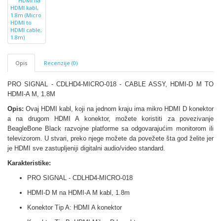
Opis
Recenzije (0)
PRO SIGNAL - CDLHD4-MICRO-018 - CABLE ASSY, HDMI-D M TO
HDMI-A M, 1.8M
Opis:
Ovaj HDMI kabl, koji na jednom kraju ima mikro HDMI D konektor
a na drugom HDMI A konektor, možete koristiti za povezivanje
BeagleBone Black razvojne platforme sa odgovarajućim monitorom ili
televizorom. U stvari, preko njege možete da povežete šta god želite jer
je HDMI sve zastupljeniji digitalni audio/video standard.
Karakteristike:
PRO SIGNAL - CDLHD4-MICRO-018
HDMI-D M na HDMI-A M kabl, 1.8m
Konektor Tip A: HDMI A konektor