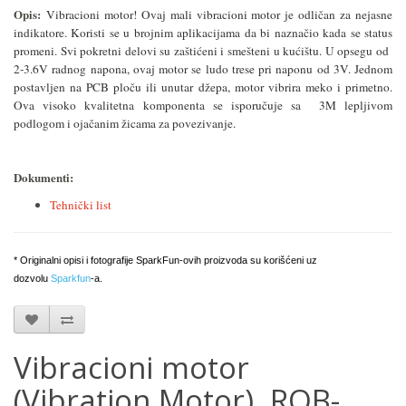
Opis:
Vibracioni motor! Ovaj mali vibracioni motor je odličan za nejasne
indikatore. Koristi se u brojnim aplikacijama da bi naznačio kada se status
promeni. Svi pokretni delovi su zaštićeni i smešteni u kućištu. U opsegu od
2-3.6V radnog napona, ovaj motor se ludo trese pri naponu od 3V. Jednom
postavljen na PCB ploču ili unutar džepa, motor vibrira meko i primetno.
Ova visoko kvalitetna komponenta se isporučuje sa 3M lepljivom
podlogom i ojačanim žicama za povezivanje.
Dokumenti:
Tehnički list
* Originalni opisi i fotografije SparkFun-ovih proizvoda su korišćeni uz
dozvolu
Sparkfun
-a.
Vibracioni motor
(Vibration Motor), ROB-