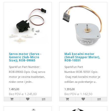
Servo motor (Servo -
Mali koračni motor
Generic (Sub-Micro
(Small Stepper Motor),
Size)), ROB-09065
ROB-10551
SparkFun Part Number:
SparkFun Part
ROB-09065 Opis: Ovaj servo
Number:ROB-10551 Opis:
motor je veoma kvalitetan,
Ovaj mali koračni motor je
niske cene i jedn..
odličan za pokretanje u..
1.495,00
1.395,00
Bez PDV-a: 1.245,83
Bez PDV-a: 1.162,50