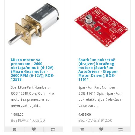
Mikro motor sa
SparkFun pokretač
prenosom - 2600
(drajver) koračnog
obrtaja/minuti (6-12V)
motora (SparkFun
(Micro Gearmotor -
AutoDriver - Stepper
2600 RPM (6-12V)), ROB-
Motor Driver), BOB-
12518
11611
SparkFun Part Number:
SparkFun Part Number:
ROB-12518 Opis: Ovi mikro
BOB-11611 Opis: SparkFun
motori sa prenosom su
pokretač (drajver) olakšava
neverovatno jaki ..
da se pusti ..
1.995,00
4.695,00
Bez PDV-a: 1.662,50
Bez PDV-a: 3.912,50