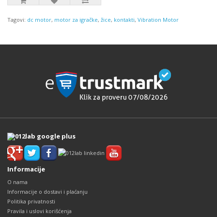
Tagovi:
dc motor
,
motor za igračke
,
žice
,
kontakti
,
Vibration Motor
Informacije
O nama
Informacije o dostavi i plaćanju
Politika privatnosti
Pravila i uslovi korišćenja