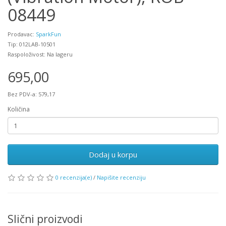
08449
Prodavac:
SparkFun
Tip: 012LAB-10501
Raspoloživost: Na lageru
695,00
Bez PDV-a: 579,17
Količina
Dodaj u korpu
0 recenzija(e)
/
Napišite recenziju
Slični proizvodi