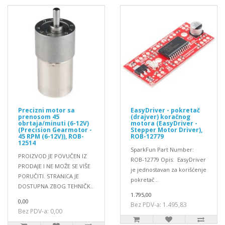
Precizni motor sa
EasyDriver - pokretač
prenosom 45
(drajver) koračnog
obrtaja/minuti (6-12V)
motora (EasyDriver -
(Precision Gearmotor -
Stepper Motor Driver),
45 RPM (6-12V)), ROB-
ROB-12779
12514
SparkFun Part Number:
PROIZVOD JE POVUČEN IZ
ROB-12779 Opis: EasyDriver
PRODAJE I NE MOŽE SE VIŠE
je jednostavan za korišćenje
PORUČITI. STRANICA JE
pokretač ..
DOSTUPNA ZBOG TEHNIČK..
1.795,00
0,00
Bez PDV-a: 1.495,83
Bez PDV-a: 0,00