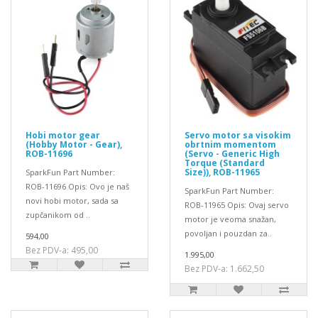
Hobi motor gear
Servo motor sa visokim
(Hobby Motor - Gear),
obrtnim momentom
ROB-11696
(Servo - Generic High
Torque (Standard
Size)), ROB-11965
SparkFun Part Number:
ROB-11696 Opis: Ovo je naš
SparkFun Part Number:
novi hobi motor, sada sa
ROB-11965 Opis: Ovaj servo
zupčanikom od ..
motor je veoma snažan,
povoljan i pouzdan za..
594,00
Bez PDV-a: 495,00
1.995,00
Bez PDV-a: 1.662,50