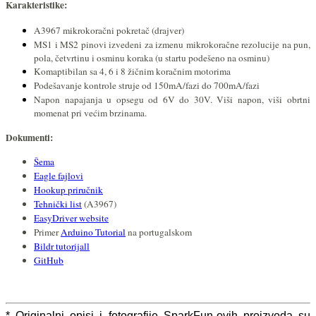
Karakteristike:
A3967 mikrokoračni pokretač (drajver)
MS1 i MS2 pinovi izvedeni za izmenu mikrokoračne rezolucije na pun,
pola, četvrtinu i osminu koraka (u startu podešeno na osminu)
Komaptibilan sa 4, 6 i 8 žičnim koračnim motorima
Podešavanje kontrole struje od 150mA/fazi do 700mA/fazi
Napon napajanja u opsegu od 6V do 30V. Viši napon, viši obrtni
momenat pri većim brzinama.
Dokumenti:
Šema
Eagle fajlovi
Hookup priručnik
Tehnički list
(A3967)
EasyDriver website
Primer
Arduino Tutorial
na portugalskom
Bildr tutorijall
GitHub
* Originalni opisi i fotografije SparkFun-ovih proizvoda su