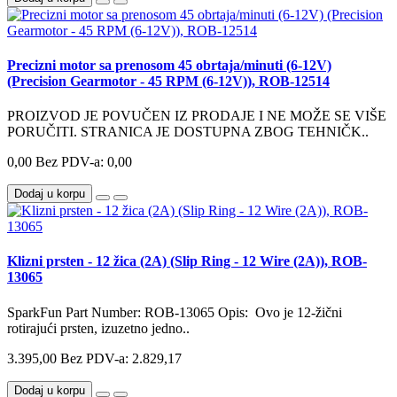
Precizni motor sa prenosom 45 obrtaja/minuti (6-12V)
(Precision Gearmotor - 45 RPM (6-12V)), ROB-12514
PROIZVOD JE POVUČEN IZ PRODAJE I NE MOŽE SE VIŠE
PORUČITI. STRANICA JE DOSTUPNA ZBOG TEHNIČK..
0,00
Bez PDV-a: 0,00
Dodaj u korpu
Klizni prsten - 12 žica (2A) (Slip Ring - 12 Wire (2A)), ROB-
13065
SparkFun Part Number: ROB-13065 Opis: Ovo je 12-žični
rotirajući prsten, izuzetno jedno..
3.395,00
Bez PDV-a: 2.829,17
Dodaj u korpu