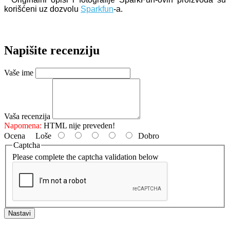
korišćeni uz dozvolu
Sparkfun
-a.
Napišite recenziju
Vaše ime
Vaša recenzija
Napomena:
HTML nije preveden!
Ocena
Loše
Dobro
Captcha
Please complete the captcha validation below
Nastavi