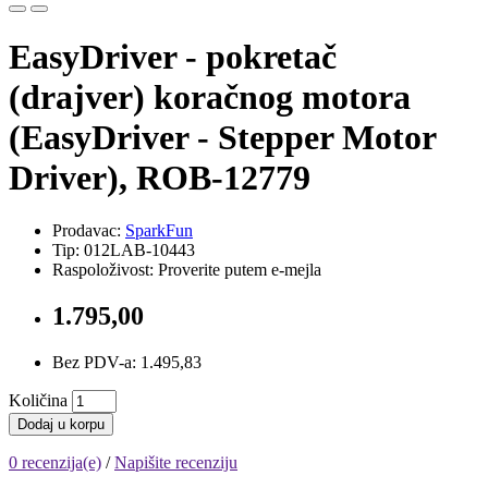
EasyDriver - pokretač
(drajver) koračnog motora
(EasyDriver - Stepper Motor
Driver), ROB-12779
Prodavac:
SparkFun
Tip: 012LAB-10443
Raspoloživost: Proverite putem e-mejla
1.795,00
Bez PDV-a: 1.495,83
Količina
Dodaj u korpu
0 recenzija(e)
/
Napišite recenziju