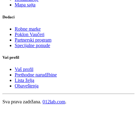
Mapa sajta
Dodaci
Robne marke
Poklon Vaučeri
Partnerski program
Specijalne ponude
Vaš profil
Vaš profil
Prethodne narudžbine
Lista želja
Obaveštenja
Sva prava zadržana.
012lab.com
.