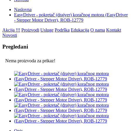
Naslovna
EasyDriver - pokretač (drajver) koračnog motora (EasyDriver
- Stepper Motor Driver), ROB-12779
Akcija !!!
Proizvodi
Usluge
Podrška
Edukacija
O nama
Kontakt
Novosti
Pregledani
Nema proizvoda za prikaz!
Opis