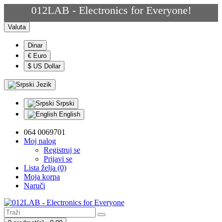
012LAB - Electronics for Everyone!
Valuta
Dinar
€ Euro
$ US Dollar
Jezik
Srpski
English
064 0069701
Moj nalog
Registruj se
Prijavi se
Lista želja (0)
Moja korpa
Naruči