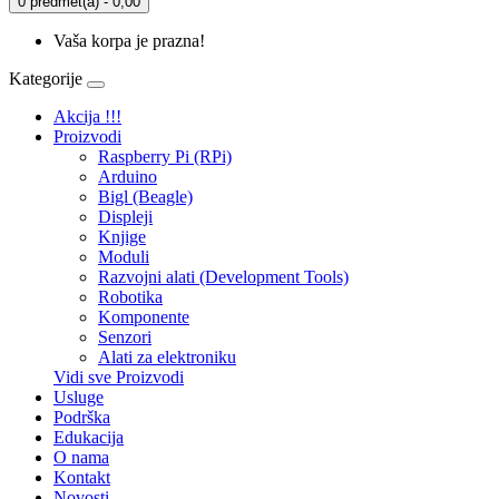
0 predmet(a) - 0,00
Vaša korpa je prazna!
Kategorije
Akcija !!!
Proizvodi
Raspberry Pi (RPi)
Arduino
Bigl (Beagle)
Displеji
Knjige
Moduli
Razvojni alati (Development Tools)
Robotika
Komponente
Senzori
Alati za elektroniku
Vidi sve Proizvodi
Usluge
Podrška
Edukacija
O nama
Kontakt
Novosti