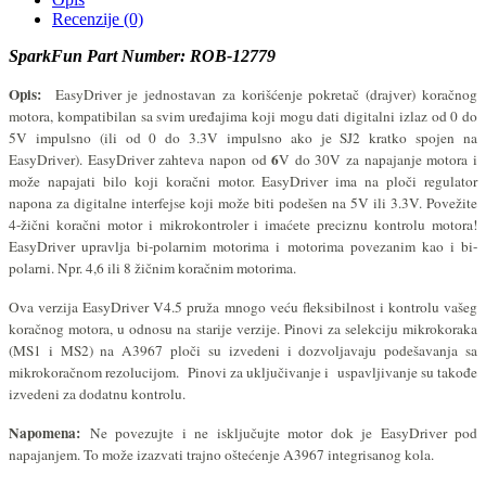
Recenzije (0)
SparkFun Part Number: ROB-12779
Opis:
EasyDriver je jednostavan za korišćenje pokretač (drajver) koračnog
motora, kompatibilan sa svim uređajima koji mogu dati digitalni izlaz od 0 do
5V impulsno (ili od 0 do 3.3V impulsno ako je SJ2 kratko spojen na
6
EasyDriver). EasyDriver zahteva napon od
V do 30V za napajanje motora i
može napajati bilo koji koračni motor. EasyDriver ima na ploči regulator
napona za digitalne interfejse koji može biti podešen na 5V ili 3.3V. Povežite
4-žični koračni motor i mikrokontroler i imaćete preciznu kontrolu motora!
EasyDriver upravlja bi-polarnim motorima i motorima povezanim kao i bi-
polarni. Npr. 4,6 ili 8 žičnim koračnim motorima.
Ova verzija EasyDriver V4.5 p
ruža mnogo veću fleksibilnost i kontrolu vašeg
koračnog motora, u odnosu na starije verzije. Pinovi za selekciju mikrokoraka
(MS1 i MS2) na A3967 ploči su izvedeni i dozvoljavaju podešavanja sa
mikrokoračnom rezolucijom. Pinovi za uključivanje i uspavljivanje su takođe
izvedeni za dodatnu kontrolu.
Napomena:
Ne povezujte i ne isključujte motor dok je EasyDriver pod
napajanjem. To može izazvati trajno oštećenje A3967 integrisanog kola.