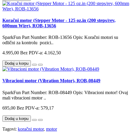
Koračni motor (Stepper Motor - 125 oz.in (200 steps/rev,
600mm Wire), ROB-13656
SparkFun Part Number: ROB-13656 Opis: Koračni motori su
odlični za kontrolu pozici..
4.995,00
Bez PDV-a: 4.162,50
Dodaj u korpu
Vibracioni motor (Vibration Motor), ROB-08449
SparkFun Part Number: ROB-08449 Opis: Vibracioni motor! Ovaj
mali vibracioni motor ..
695,00
Bez PDV-a: 579,17
Dodaj u korpu
Tagovi:
koračni motor
,
motor