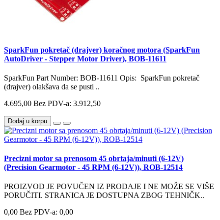
SparkFun pokretač (drajver) koračnog motora (SparkFun
AutoDriver - Stepper Motor Driver), BOB-11611
SparkFun Part Number: BOB-11611 Opis: SparkFun pokretač
(drajver) olakšava da se pusti ..
4.695,00
Bez PDV-a: 3.912,50
Dodaj u korpu
Precizni motor sa prenosom 45 obrtaja/minuti (6-12V)
(Precision Gearmotor - 45 RPM (6-12V)), ROB-12514
PROIZVOD JE POVUČEN IZ PRODAJE I NE MOŽE SE VIŠE
PORUČITI. STRANICA JE DOSTUPNA ZBOG TEHNIČK..
0,00
Bez PDV-a: 0,00