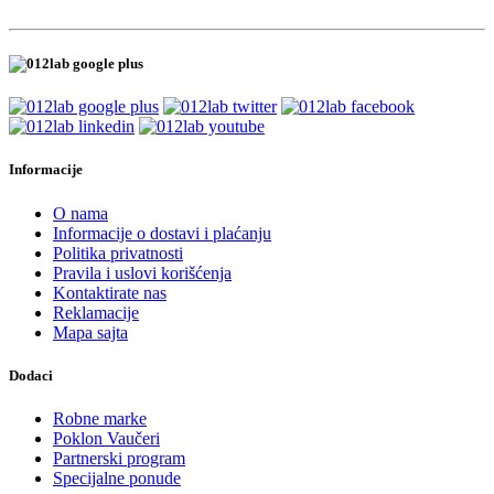
Informacije
O nama
Informacije o dostavi i plaćanju
Politika privatnosti
Pravila i uslovi korišćenja
Kontaktirate nas
Reklamacije
Mapa sajta
Dodaci
Robne marke
Poklon Vaučeri
Partnerski program
Specijalne ponude