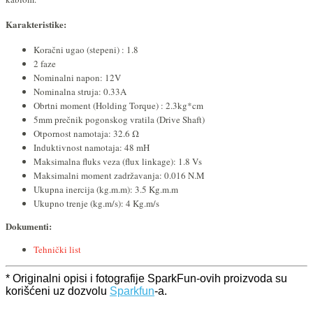
Karakteristike:
Koračni ugao (stepeni) : 1.8
2 faze
Nominalni napon: 12V
Nominalna struja: 0.33A
Obrtni moment (Holding Torque) : 2.3kg*cm
5mm prečnik pogonskog vratila (Drive Shaft)
Otpornost namotaja: 32.6 Ω
Induktivnost namotaja: 48 mH
Maksimalna fluks veza (flux linkage): 1.8 Vs
Maksimalni moment zadržavanja: 0.016 N.M
Ukupna inercija (kg.m.m): 3.5 Kg.m.m
Ukupno trenje (kg.m/s): 4 Kg.m/s
Dokumenti:
Tehnički list
* Originalni opisi i fotografije SparkFun-ovih proizvoda su
korišćeni uz dozvolu
Sparkfun
-a.