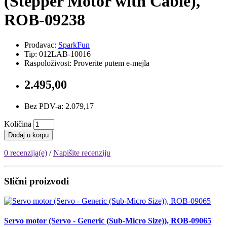
(Stepper Motor with Cable),
ROB-09238
Prodavac:
SparkFun
Tip: 012LAB-10016
Raspoloživost: Proverite putem e-mejla
2.495,00
Bez PDV-a: 2.079,17
Količina
Dodaj u korpu
0 recenzija(e)
/
Napišite recenziju
Slični proizvodi
Servo motor (Servo - Generic (Sub-Micro Size)), ROB-09065