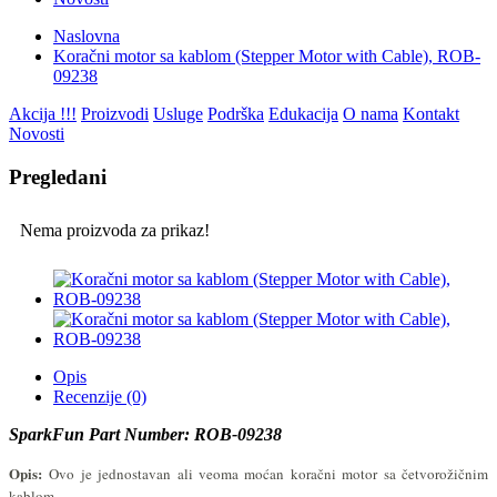
Naslovna
Koračni motor sa kablom (Stepper Motor with Cable), ROB-
09238
Akcija !!!
Proizvodi
Usluge
Podrška
Edukacija
O nama
Kontakt
Novosti
Pregledani
Nema proizvoda za prikaz!
Opis
Recenzije (0)
SparkFun Part Number: ROB-09238
Opis:
Ovo je jednostavan ali veoma moćan koračni motor sa četvorožičnim
kablom.