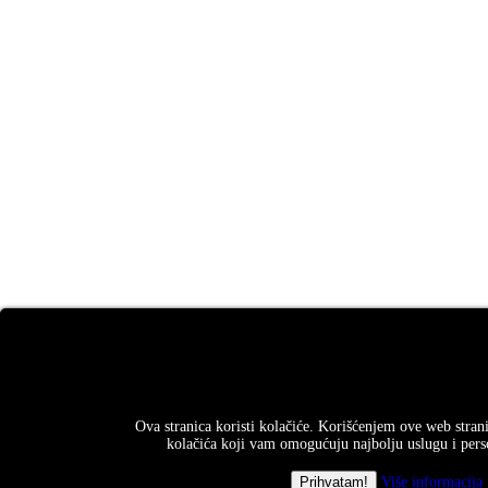
Ova stranica koristi kolačiće. Korišćenjem ove web strani
kolačića koji vam omogućuju najbolju uslugu i perso
Više informacija