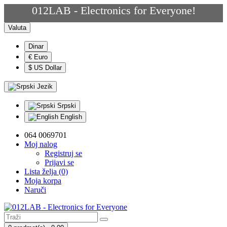
012LAB - Electronics for Everyone!
Valuta
Dinar
€ Euro
$ US Dollar
Jezik
Srpski
English
064 0069701
Moj nalog
Registruj se
Prijavi se
Lista želja (0)
Moja korpa
Naruči