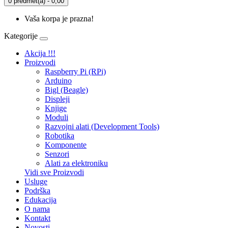
0 predmet(a) - 0,00
Vaša korpa je prazna!
Kategorije
Akcija !!!
Proizvodi
Raspberry Pi (RPi)
Arduino
Bigl (Beagle)
Displеji
Knjige
Moduli
Razvojni alati (Development Tools)
Robotika
Komponente
Senzori
Alati za elektroniku
Vidi sve Proizvodi
Usluge
Podrška
Edukacija
O nama
Kontakt
Novosti