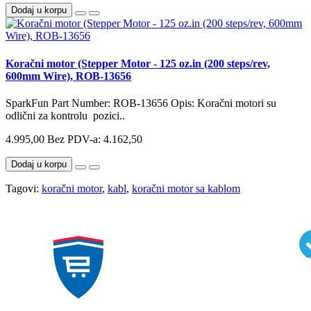
Dodaj u korpu
Koračni motor (Stepper Motor - 125 oz.in (200 steps/rev,
600mm Wire), ROB-13656
SparkFun Part Number: ROB-13656 Opis: Koračni motori su
odlični za kontrolu pozici..
4.995,00
Bez PDV-a: 4.162,50
Dodaj u korpu
Tagovi:
koračni motor
,
kabl
,
koračni motor sa kablom