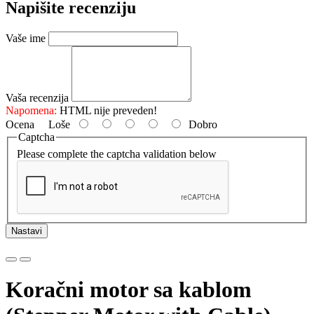
Napišite recenziju
Vaše ime
Vaša recenzija
Napomena:
HTML nije preveden!
Ocena
Loše
Dobro
Captcha
Please complete the captcha validation below
Nastavi
Koračni motor sa kablom