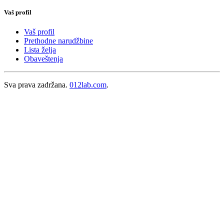
Vaš profil
Vaš profil
Prethodne narudžbine
Lista želja
Obaveštenja
Sva prava zadržana.
012lab.com
.