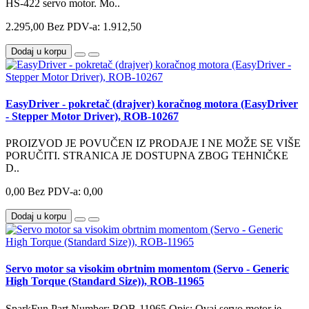
HS-422 servo motor. Mo..
2.295,00
Bez PDV-a: 1.912,50
Dodaj u korpu
EasyDriver - pokretač (drajver) koračnog motora (EasyDriver
- Stepper Motor Driver), ROB-10267
PROIZVOD JE POVUČEN IZ PRODAJE I NE MOŽE SE VIŠE
PORUČITI. STRANICA JE DOSTUPNA ZBOG TEHNIČKE
D..
0,00
Bez PDV-a: 0,00
Dodaj u korpu
Servo motor sa visokim obrtnim momentom (Servo - Generic
High Torque (Standard Size)), ROB-11965
SparkFun Part Number: ROB-11965 Opis: Ovaj servo motor je