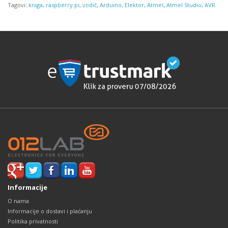
Tagovi:
kniga
,
raspberry pi
,
vodič
,
Arduino
,
Elektor
,
Atmel
,
Atmel Studio
,
AVR
Informacije
O nama
Informacije o dostavi i plaćanju
Politika privatnosti