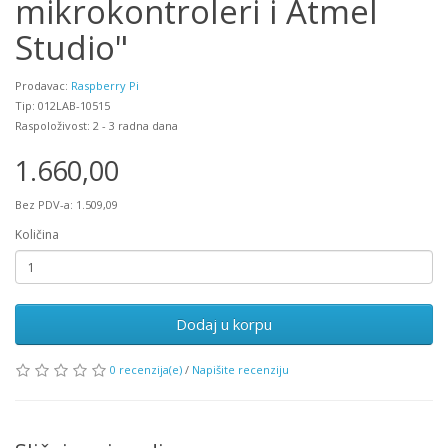
mikrokontroleri i Atmel
Studio"
Prodavac:
Raspberry Pi
Tip: 012LAB-10515
Raspoloživost: 2 - 3 radna dana
1.660,00
Bez PDV-a: 1.509,09
Količina
Dodaj u korpu
0 recenzija(e)
/
Napišite recenziju