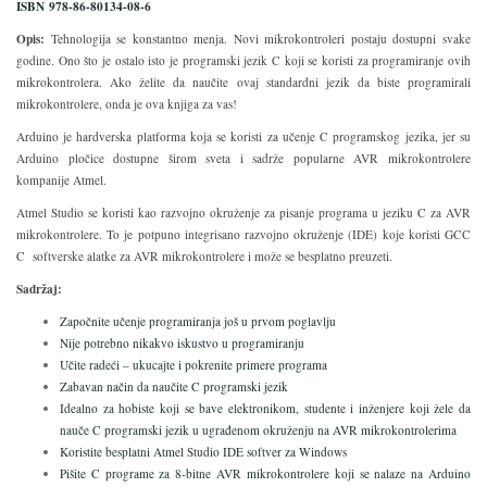
ISBN 978-86-80134-08-6
Opis:
Tehnologija se konstantno menja. Novi mikrokontroleri postaju dostupni svake
godine. Ono što je ostalo isto je programski jezik C koji se koristi za programiranje ovih
mikrokontrolera. Ako želite da naučite ovaj standardni jezik da biste programirali
mikrokontrolere, onda je ova knjiga za vas!
Arduino je hardverska platforma koja se koristi za učenje C programskog jezika, jer su
Arduino pločice dostupne širom sveta i sadrže popularne AVR mikrokontrolere
kompanije Atmel.
Atmel Studio se koristi kao razvojno okruženje za pisanje programa u jeziku C za AVR
mikrokontrolere. To je potpuno integrisano razvojno okruženje (IDE) koje koristi GCC
C softverske alatke za AVR mikrokontrolere i može se besplatno preuzeti.
Sadržaj:
Započnite učenje programiranja još u prvom poglavlju
Nije potrebno nikakvo iskustvo u programiranju
Učite radeći – ukucajte i pokrenite primere programa
Zabavan način da naučite C programski jezik
Idealno za hobiste koji se bave elektronikom, studente i inženjere koji žele da
nauče C programski jezik u ugrađenom okruženju na AVR mikrokontrolerima
Koristite besplatni Atmel Studio IDE softver za Windows
Pišite C programe za 8-bitne AVR mikrokontrolere koji se nalaze na Arduino