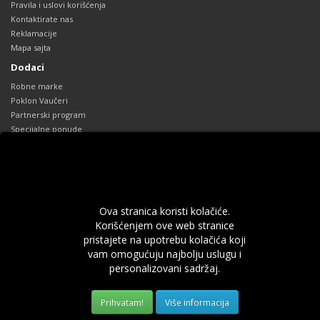
Pravila i uslovi korišćenja
Kontaktirate nas
Reklamacije
Mapa sajta
Dodaci
Robne marke
Poklon Vaučeri
Partnerski program
Specijalne ponude
Vaš profil
Vaš profil
Prethodne narudžbine
Lista želja
Ova stranica koristi kolačiće.
Obaveštenja
Korišćenjem ove web stranice
pristajete na upotrebu kolačića koji
vam omogućuju najbolju uslugu i
Sva prava zadržana.
012lab.com
.
personalizovani sadržaj.
Više informacija