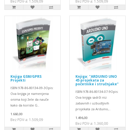
Bez PDV-a: 1.509,09
Bez PDV-a: 1.509,09
Knjiga GSM/GPRS
Knjiga: "ARDUINO UNO
Projekti
45 projekata za
početnike i stručnjake"
ISBN 978-86-80134-09-3Opis:
ISBN 978-86-80134-07-9Opis:
Ova knjiga je namenjena
Ova knjiga sadrži niz
onima koji žele da nauče
zabavnih i uzbudljivih
kako da koriste G..
projekata za Arduino,..
1.660,00
1.496,00
Bez PDV-a: 1.509,09
Bez PDV-a: 1.360,00