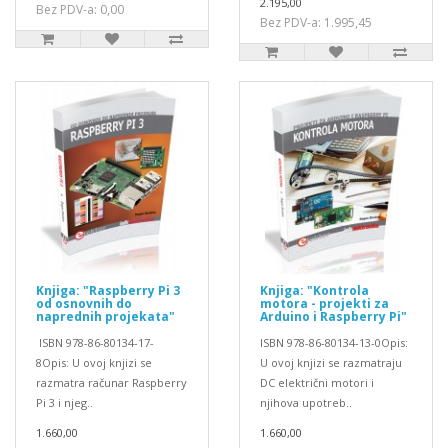
2.195,00
Bez PDV-a: 0,00
Bez PDV-a: 1.995,45
Knjiga: "Raspberry Pi 3
Knjiga: "Kontrola
od osnovnih do
motora - projekti za
naprednih projekata"
Arduino i Raspberry Pi"
ISBN 978-86-80134-17-
ISBN 978-86-80134-13-0Opis:
8Opis: U ovoj knjizi se
U ovoj knjizi se razmatraju
razmatra računar Raspberry
DC električni motori i
Pi 3 i njeg..
njihova upotreb..
1.660,00
1.660,00