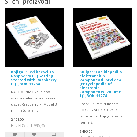
Slični proizvodi
Knjiga: "Prvi koraci sa
Knjiga: "Enciklopedija
Raspberry Pi (Getting
elektronskih
Started with Raspberry
komponenti: prvi deo
Pi)", BOK-11764
(Encyclopedia of
Electronic
Components: Volume
NAPOMENA: Ovo je prva
1)", BOK-11774
verzija vodiča koja vas uvodi
SparkFun Part Number:
u svet Raspberry Pi Model B
BOK-11774 Opis: Ovo je
mini računara i p..
jedna super knjiga. Prva iz
2.195,00
serije &n..
Bez PDV-a: 1.995,45
3.495,00