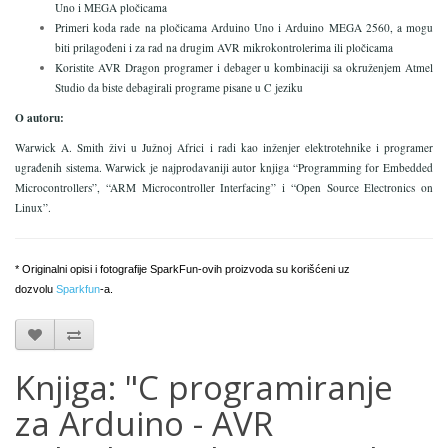
Uno i MEGA pločicama
Primeri koda rade na pločicama Arduino Uno i Arduino MEGA 2560, a mogu
biti prilagođeni i za rad na drugim AVR mikrokontrolerima ili pločicama
Koristite AVR Dragon programer i debager u kombinaciji sa okruženjem Atmel
Studio da biste debagirali programe pisane u C jeziku
O autoru:
Warwick A. Smith živi u Južnoj Africi i radi kao inženjer elektrotehnike i programer
ugrađenih sistema. Warwick je najprodavaniji autor knjiga “Programming for Embedded
Microcontrollers”, “ARM Microcontroller Interfacing” i “Open Source Electronics on
Linux”.
* Originalni opisi i fotografije SparkFun-ovih proizvoda su korišćeni uz
dozvolu
Sparkfun
-a.
Knjiga: "C programiranje
za Arduino - AVR