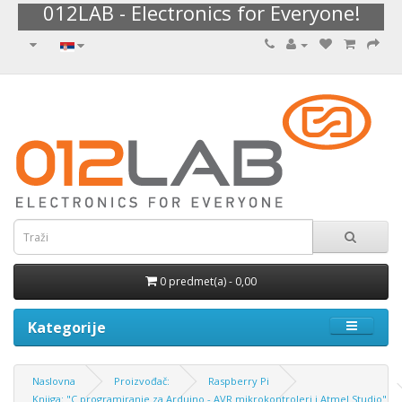
012LAB - Electronics for Everyone!
0 predmet(a) - 0,00
Kategorije
Naslovna
Proizvođač:
Raspberry Pi
Knjiga: "C programiranje za Arduino - AVR mikrokontroleri i Atmel Studio"