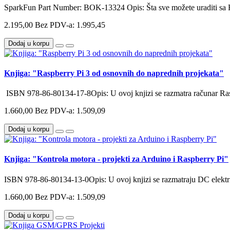
SparkFun Part Number: BOK-13324 Opis: Šta sve možete uraditi sa R
2.195,00
Bez PDV-a: 1.995,45
Dodaj u korpu
Knjiga: "Raspberry Pi 3 od osnovnih do naprednih projekata"
ISBN 978-86-80134-17-8Opis: U ovoj knjizi se razmatra računar Rasp
1.660,00
Bez PDV-a: 1.509,09
Dodaj u korpu
Knjiga: "Kontrola motora - projekti za Arduino i Raspberry Pi"
ISBN 978-86-80134-13-0Opis: U ovoj knjizi se razmatraju DC električ
1.660,00
Bez PDV-a: 1.509,09
Dodaj u korpu