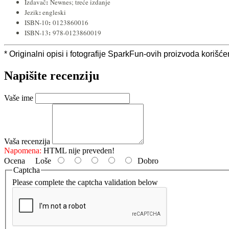
:
Izdavač
Newnes; treće izdanje
:
Jezik
engleski
:
ISBN-10
0123860016
:
ISBN-13
978-0123860019
* Originalni opisi i fotografije SparkFun-ovih proizvoda korišć
Napišite recenziju
Vaše ime
Vaša recenzija
Napomena:
HTML nije preveden!
Ocena
Loše
Dobro
Captcha
Please complete the captcha validation below