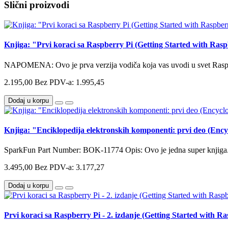
Slični proizvodi
Knjiga: "Prvi koraci sa Raspberry Pi (Getting Started with Ras
NAPOMENA: Ovo je prva verzija vodiča koja vas uvodi u svet Raspbe
2.195,00
Bez PDV-a: 1.995,45
Dodaj u korpu
Knjiga: "Enciklopedija elektronskih komponenti: prvi deo (Enc
SparkFun Part Number: BOK-11774 Opis: Ovo je jedna super knjiga. 
3.495,00
Bez PDV-a: 3.177,27
Dodaj u korpu
Prvi koraci sa Raspberry Pi - 2. izdanje (Getting Started with 