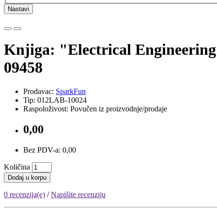
Nastavi
Knjiga: "Electrical Engineering
09458
Prodavac:
SparkFun
Tip: 012LAB-10024
Raspoloživost: Povučen iz proizvodnje/prodaje
0,00
Bez PDV-a: 0,00
Količina
Dodaj u korpu
0 recenzija(e)
/
Napišite recenziju