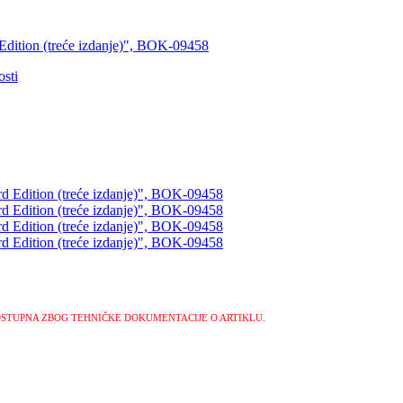
 Edition (treće izdanje)", BOK-09458
sti
OSTUPNA ZBOG TEHNIČKE DOKUMENTACIJE O ARTIKLU.