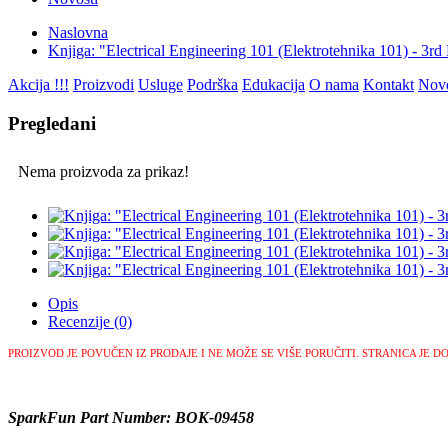
Naslovna
Knjiga: "Electrical Engineering 101 (Elektrotehnika 101) - 3rd
Akcija !!!
Proizvodi
Usluge
Podrška
Edukacija
O nama
Kontakt
Novo
Pregledani
Nema proizvoda za prikaz!
Opis
Recenzije (0)
PROIZVOD JE POVUČEN IZ PRODAJE I NE MOŽE SE VIŠE PORUČITI.
STRANICA JE D
SparkFun Part Number: BOK-09458