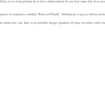
 odlična za sve koji počinju da se bave elektronikom ili one koji samo žele da se
jenice su sumirane u odeljku "Rules-of-Thumb". Informacije u njoj su odlično polaz
ti način kao i mi. Iako se na početku knjige ograđuje od toga, on stalno ističe d