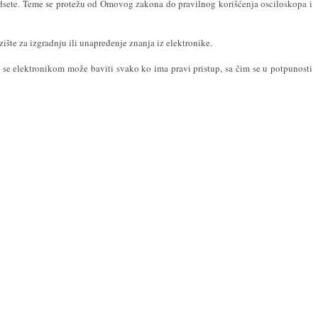
 podsete. Teme se protežu od Omovog zakona do pravilnog korišćenja osciloskopa i
ište za izgradnju ili unapređenje znanja iz elektronike.
a se elektronikom može baviti svako ko ima pravi pristup, sa čim se u potpunosti