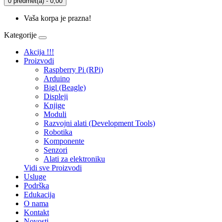
0 predmet(a) - 0,00
Vaša korpa je prazna!
Kategorije
Akcija !!!
Proizvodi
Raspberry Pi (RPi)
Arduino
Bigl (Beagle)
Displеji
Knjige
Moduli
Razvojni alati (Development Tools)
Robotika
Komponente
Senzori
Alati za elektroniku
Vidi sve Proizvodi
Usluge
Podrška
Edukacija
O nama
Kontakt
Novosti