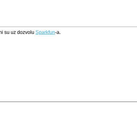
eni su uz dozvolu
Sparkfun
-a.