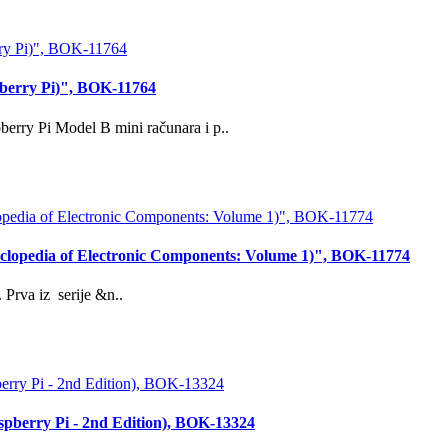
pberry Pi)", BOK-11764
rry Pi Model B mini računara i p..
yclopedia of Electronic Components: Volume 1)", BOK-11774
Prva iz serije &n..
Raspberry Pi - 2nd Edition), BOK-13324