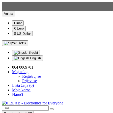
Valuta
Dinar
€ Euro
$ US Dollar
Jezik
Srpski
English
064 0069701
Moj nalog
Registruj se
Prijavi se
Lista želja (0)
Moja korpa
Naruči