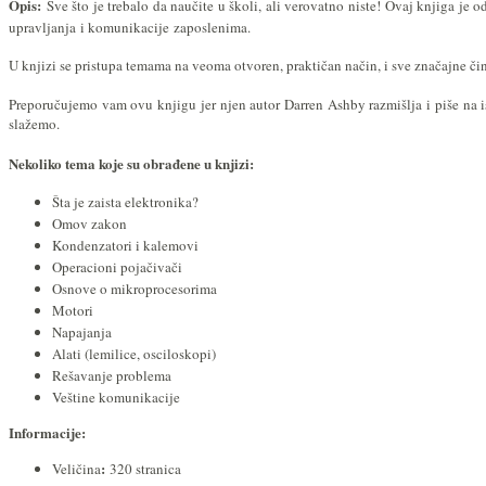
Opis:
Sve što je trebalo da naučite u školi, ali verovatno niste! Ovaj knjiga je
upravljanja
i komunikacije
zaposlenima.
U knjizi se pristupa temama na veoma otvoren, praktičan način, i sve značajne čin
Preporučujemo vam ovu knjigu jer njen autor Darren Ashby razmišlja i piše na is
slažemo.
Nekoliko tema koje su obrađene u knjizi:
Šta je zaista elektronika?
Omov zakon
Kondenzatori i kalemovi
Operacioni pojačivači
Osnove o mikroprocesorima
Motori
Napajanja
Alati (lemilice, osciloskopi)
Rešavanje problema
Veštine komunikacije
Informacije:
:
Veličina
320 stranica