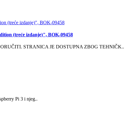
Edition (treće izdanje)", BOK-09458
PORUČITI. STRANICA JE DOSTUPNA ZBOG TEHNIČK..
berry Pi 3 i njeg..