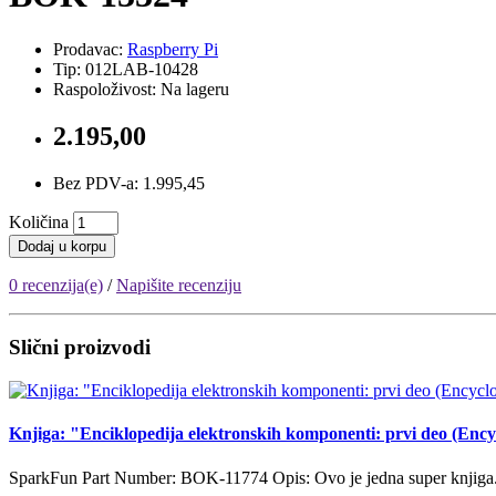
Prodavac:
Raspberry Pi
Tip: 012LAB-10428
Raspoloživost: Na lageru
2.195,00
Bez PDV-a: 1.995,45
Količina
Dodaj u korpu
0 recenzija(e)
/
Napišite recenziju
Slični proizvodi
Knjiga: "Enciklopedija elektronskih komponenti: prvi deo (Enc
SparkFun Part Number: BOK-11774 Opis: Ovo je jedna super knjiga. 