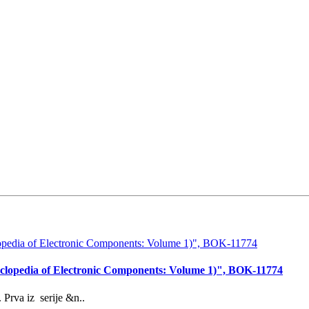
yclopedia of Electronic Components: Volume 1)", BOK-11774
Prva iz serije &n..