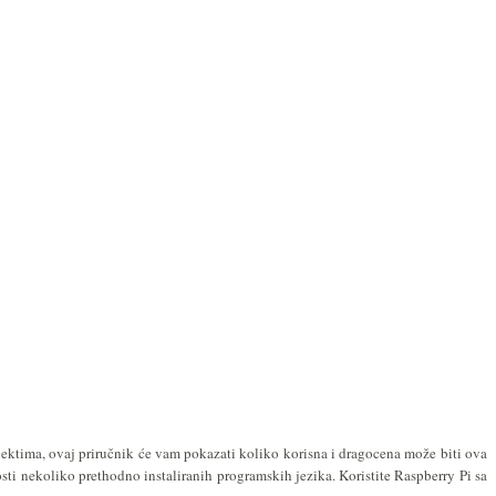
jektima, ovaj priručnik će vam pokazati koliko korisna i dragocena može biti ova
ti nekoliko prethodno instaliranih programskih jezika. Koristite Raspberry Pi sa