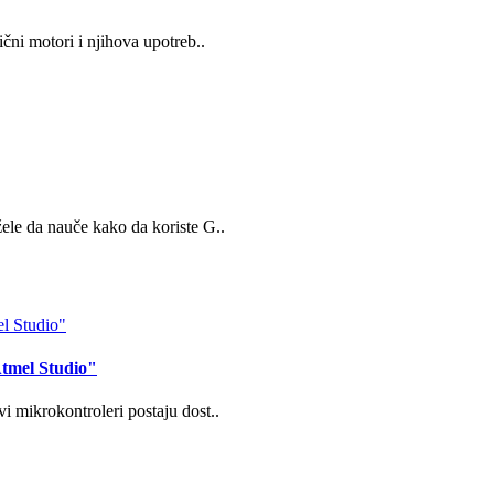
ni motori i njihova upotreb..
le da nauče kako da koriste G..
Atmel Studio"
mikrokontroleri postaju dost..