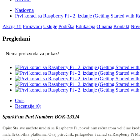
Naslovna
Prvi koraci sa Raspberry Pi - 2. izdanje (Getting Started with
Akcija !!!
Proizvodi
Usluge
Podrška
Edukacija
O nama
Kontakt
Novo
Pregledani
Nema proizvoda za prikaz!
Opis
Recenzije (0)
SparkFun Part Number: BOK-13324
Opis:
Šta sve možete uraditi sa Raspberry Pi, povoljnim računarom veličine kred
mala fleksibilna platforma. Ovaj priručnik, prilagođen i za rad sa
Raspberry Pi M