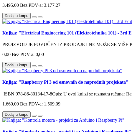
3.495,00
Bez PDV-a: 3.177,27
Dodaj u korpu
Knjiga: "Electrical Engineering 101 (Elektrotehnika 101) - 3rd 
PROIZVOD JE POVUČEN IZ PRODAJE I NE MOŽE SE VIŠE 
0,00
Bez PDV-a: 0,00
Dodaj u korpu
Knjiga: "Raspberry Pi 3 od osnovnih do naprednih projekata"
ISBN 978-86-80134-17-8Opis: U ovoj knjizi se razmatra računar Rasp
1.660,00
Bez PDV-a: 1.509,09
Dodaj u korpu
Knjiga: "Kontrola motora - projekti za Arduino i Raspberry Pi"