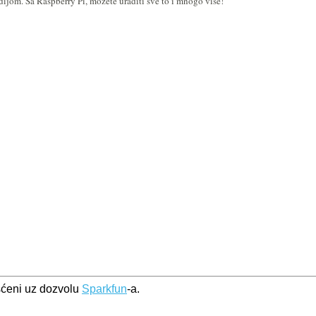
dijom. Sa Raspberry Pi, možete uraditi sve to i mnogo više!
išćeni uz dozvolu
Sparkfun
-a.