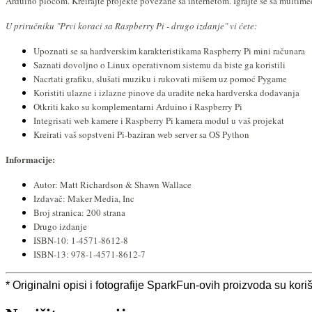
Arduino pločom. Kreirajte projekte povezane sa internetom. Igrajte se sa multime
U priručniku "Prvi koraci sa Raspberry Pi - drugo izdanje" vi ćete:
Upoznati se sa hardverskim karakteristikama Raspberry Pi mini računara
Saznati dovoljno o Linux operativnom sistemu da biste ga koristili
Nacrtati grafiku, slušati muziku i rukovati mišem uz pomoć Pygame
Koristiti ulazne i izlazne pinove da uradite neka hardverska dodavanja
Otkriti kako su komplementarni Arduino i Raspberry Pi
Integrisati web kamere i Raspberry Pi kamera modul u vaš projekat
Kreirati vaš sopstveni Pi-baziran web server sa OS Python
Informacije:
Autor: Matt Richardson & Shawn Wallace
Izdavač: Maker Media, Inc
Broj stranica: 200 strana
Drugo izdanje
ISBN-10: 1-4571-8612-8
ISBN-13: 978-1-4571-8612-7
* Originalni opisi i fotografije SparkFun-ovih proizvoda su kor