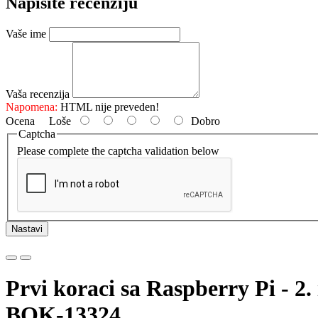
Napišite recenziju
Vaše ime
Vaša recenzija
Napomena:
HTML nije preveden!
Ocena
Loše
Dobro
Captcha
Please complete the captcha validation below
Nastavi
Prvi koraci sa Raspberry Pi - 2.
BOK-13324