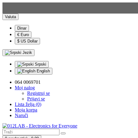
Valuta
Dinar
€ Euro
$ US Dollar
Jezik
Srpski
English
064 0069701
Moj nalog
Registruj se
Prijavi se
Lista želja (0)
Moja korpa
Naruči