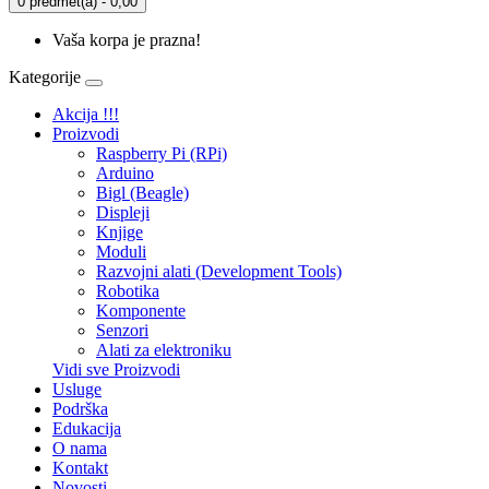
0 predmet(a) - 0,00
Vaša korpa je prazna!
Kategorije
Akcija !!!
Proizvodi
Raspberry Pi (RPi)
Arduino
Bigl (Beagle)
Displеji
Knjige
Moduli
Razvojni alati (Development Tools)
Robotika
Komponente
Senzori
Alati za elektroniku
Vidi sve Proizvodi
Usluge
Podrška
Edukacija
O nama
Kontakt
Novosti