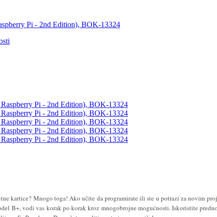
 Raspberry Pi - 2nd Edition), BOK-13324
sti
itne kartice? Mnogo toga! Ako učite da programirate ili ste u potrazi za novim pro
odel B+,
vodi vas korak po korak kroz mnogobrojne mogućnosti. Iskoristite prednos