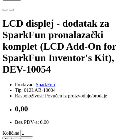
LCD displej - dodatak za
SparkFun pronalazački
komplet (LCD Add-On for
SparkFun Inventor's Kit),
DEV-10054
Prodavac:
SparkFun
Tip: 012LAB-10004
Raspoloživost: Povučen iz proizvodnje/prodaje
0,00
Bez PDV-a: 0,00
Količina