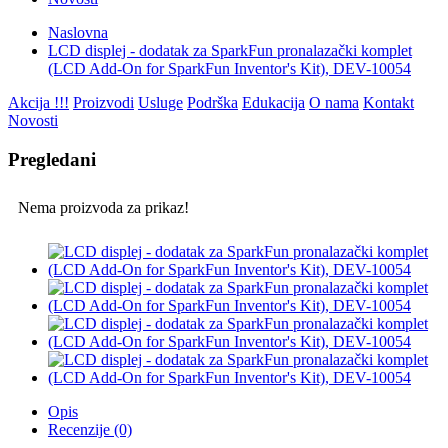
Naslovna
LCD displej - dodatak za SparkFun pronalazački komplet
(LCD Add-On for SparkFun Inventor's Kit), DEV-10054
Akcija !!!
Proizvodi
Usluge
Podrška
Edukacija
O nama
Kontakt
Novosti
Pregledani
Nema proizvoda za prikaz!
Opis
Recenzije (0)