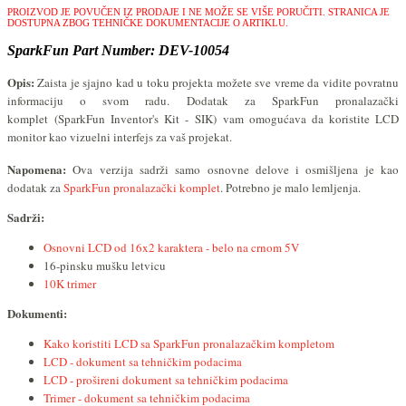
PROIZVOD JE POVUČEN IZ PRODAJE I NE MOŽE SE VIŠE PORUČITI.
STRANICA JE
DOSTUPNA ZBOG TEHNIČKE DOKUMENTACIJE O ARTIKLU.
SparkFun Part Number: DEV-10054
Opis:
Zaista je sjajno kad u toku projekta možete sve vreme da vidite povratnu
informaciju o svom radu. Dodatak za SparkFun pronalazački
komplet
(SparkFun Inventor's Kit - SIK)
vam omogućava da koristite LCD
monitor kao vizuelni interfejs za vaš projekat.
Napomena:
Ova verzija sadrži samo osnovne delove i osmišljena je kao
dodatak za
SparkFun pronalazački komplet
. Potrebno je malo lemljenja.
Sadrži:
Osnovni LCD od 16x2 karaktera - belo na crnom 5V
16-pinsku mušku letvicu
10K trimer
Dokumenti:
Kako koristiti LCD sa SparkFun pronalazačkim kompletom
LCD - dokument sa tehničkim podacima
LCD - prošireni dokument sa tehničkim podacima
Trimer - dokument sa tehničkim podacima