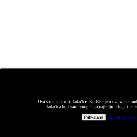
Ova stranica koristi kolačiće. Korišćenjem ove web strani
kolačića koji vam omogućuju najbolju uslugu i perso
Više informacija