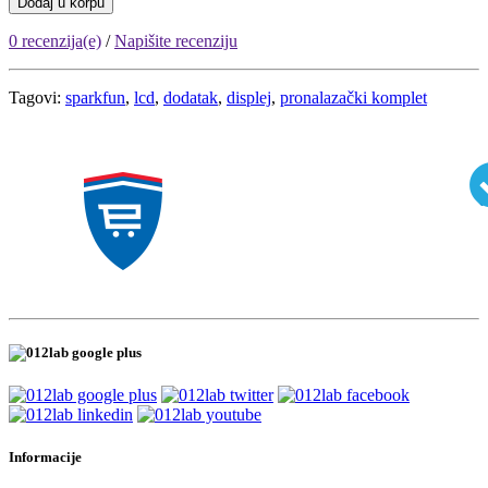
Dodaj u korpu
0 recenzija(e)
/
Napišite recenziju
Tagovi:
sparkfun
,
lcd
,
dodatak
,
displej
,
pronalazački komplet
Informacije