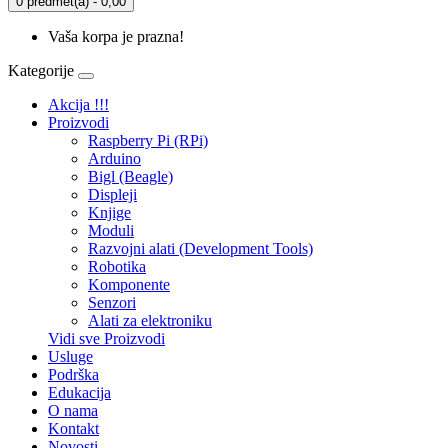
0 predmet(a) - 0,00
Vaša korpa je prazna!
Kategorije
Akcija !!!
Proizvodi
Raspberry Pi (RPi)
Arduino
Bigl (Beagle)
Displеji
Knjige
Moduli
Razvojni alati (Development Tools)
Robotika
Komponente
Senzori
Alati za elektroniku
Vidi sve Proizvodi
Usluge
Podrška
Edukacija
O nama
Kontakt
Novosti