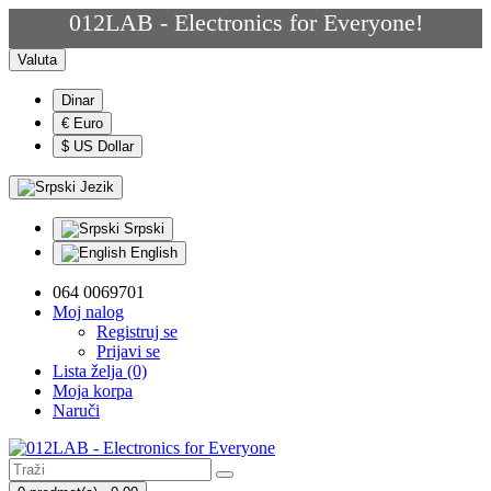
012LAB - Electronics for Everyone!
Valuta
Dinar
€ Euro
$ US Dollar
Jezik
Srpski
English
064 0069701
Moj nalog
Registruj se
Prijavi se
Lista želja (0)
Moja korpa
Naruči