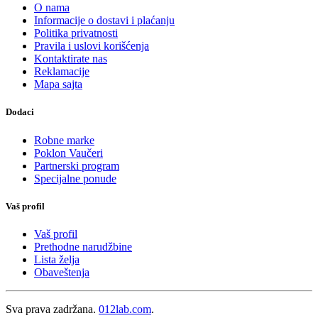
O nama
Informacije o dostavi i plaćanju
Politika privatnosti
Pravila i uslovi korišćenja
Kontaktirate nas
Reklamacije
Mapa sajta
Dodaci
Robne marke
Poklon Vaučeri
Partnerski program
Specijalne ponude
Vaš profil
Vaš profil
Prethodne narudžbine
Lista želja
Obaveštenja
Sva prava zadržana.
012lab.com
.