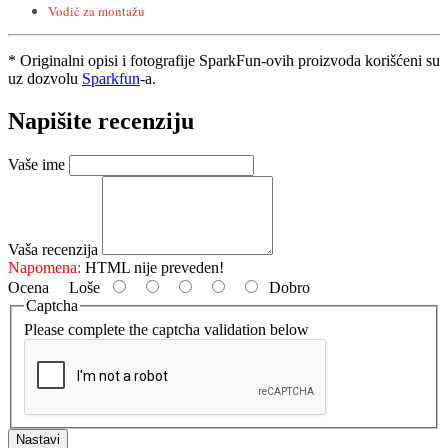
Vodič za montažu
* Originalni opisi i fotografije SparkFun-ovih proizvoda korišćeni su
uz dozvolu
Sparkfun
-a.
Napišite recenziju
Vaše ime
Vaša recenzija
Napomena:
HTML nije preveden!
Ocena
Loše
Dobro
Captcha
Please complete the captcha validation below
Nastavi