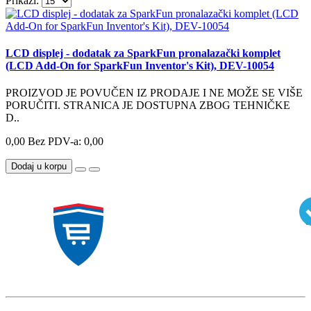
Prikaži:
LCD displej - dodatak za SparkFun pronalazački komplet
(LCD Add-On for SparkFun Inventor's Kit), DEV-10054
PROIZVOD JE POVUČEN IZ PRODAJE I NE MOŽE SE VIŠE
PORUČITI. STRANICA JE DOSTUPNA ZBOG TEHNIČKE
D..
0,00
Bez PDV-a: 0,00
Dodaj u korpu