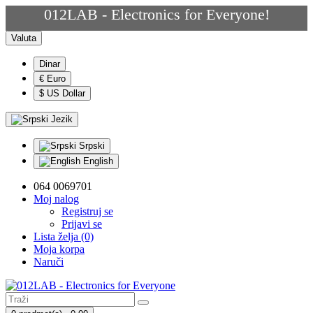
012LAB - Electronics for Everyone!
Valuta
Dinar
€ Euro
$ US Dollar
Jezik
Srpski
English
064 0069701
Moj nalog
Registruj se
Prijavi se
Lista želja (0)
Moja korpa
Naruči