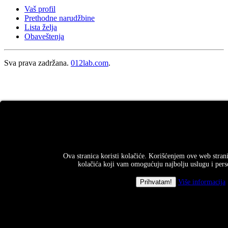
Vaš profil
Prethodne narudžbine
Lista želja
Obaveštenja
Sva prava zadržana.
012lab.com
.
Ova stranica koristi kolačiće. Korišćenjem ove web strani
kolačića koji vam omogućuju najbolju uslugu i perso
Više informacija