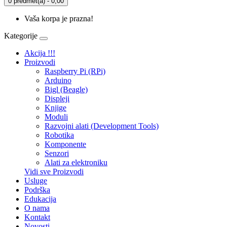
0 predmet(a) - 0,00
Vaša korpa je prazna!
Kategorije
Akcija !!!
Proizvodi
Raspberry Pi (RPi)
Arduino
Bigl (Beagle)
Displеji
Knjige
Moduli
Razvojni alati (Development Tools)
Robotika
Komponente
Senzori
Alati za elektroniku
Vidi sve Proizvodi
Usluge
Podrška
Edukacija
O nama
Kontakt
Novosti