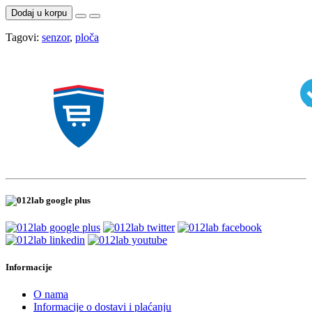
Dodaj u korpu
Tagovi:
senzor
,
ploča
Informacije
O nama
Informacije o dostavi i plaćanju