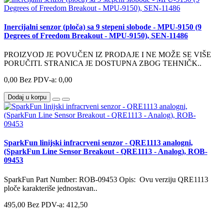
Inercijalni senzor (ploča) sa 9 stepeni slobode - MPU-9150 (9
Degrees of Freedom Breakout - MPU-9150), SEN-11486
PROIZVOD JE POVUČEN IZ PRODAJE I NE MOŽE SE VIŠE
PORUČITI. STRANICA JE DOSTUPNA ZBOG TEHNIČK..
0,00
Bez PDV-a: 0,00
Dodaj u korpu
SparkFun linijski infracrveni senzor - QRE1113 analogni,
(SparkFun Line Sensor Breakout - QRE1113 - Analog), ROB-
09453
SparkFun Part Number: ROB-09453 Opis: Ovu verziju QRE1113
ploče karakteriše jednostavan..
495,00
Bez PDV-a: 412,50