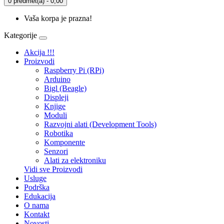
0 predmet(a) - 0,00
Vaša korpa je prazna!
Kategorije
Akcija !!!
Proizvodi
Raspberry Pi (RPi)
Arduino
Bigl (Beagle)
Displеji
Knjige
Moduli
Razvojni alati (Development Tools)
Robotika
Komponente
Senzori
Alati za elektroniku
Vidi sve Proizvodi
Usluge
Podrška
Edukacija
O nama
Kontakt
Novosti