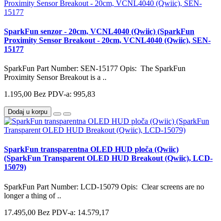
SparkFun senzor - 20cm, VCNL4040 (Qwiic) (SparkFun
Proximity Sensor Breakout - 20cm, VCNL4040 (Qwiic), SEN-
15177
SparkFun Part Number: SEN-15177 Opis: The SparkFun
Proximity Sensor Breakout is a ..
1.195,00
Bez PDV-a: 995,83
Dodaj u korpu
SparkFun transparentna OLED HUD ploča (Qwiic)
(SparkFun Transparent OLED HUD Breakout (Qwiic), LCD-
15079)
SparkFun Part Number: LCD-15079 Opis: Clear screens are no
longer a thing of ..
17.495,00
Bez PDV-a: 14.579,17