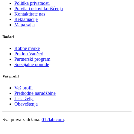
Politika privatnosti
Pravila i uslovi korišćenja
Kontaktirate nas
Reklamacije
Mapa sajta
Dodaci
Robne marke
Poklon Vaučeri
Partnerski program
Specijalne ponude
Vaš profil
Vaš profil
Prethodne narudžbine
Lista želja
Obaveštenja
Sva prava zadržana.
012lab.com
.