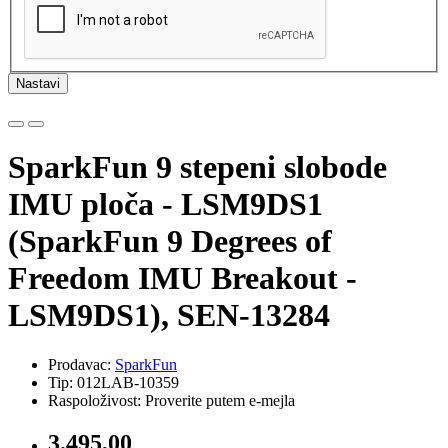
Nastavi
SparkFun 9 stepeni slobode
IMU ploča - LSM9DS1
(SparkFun 9 Degrees of
Freedom IMU Breakout -
LSM9DS1), SEN-13284
Prodavac:
SparkFun
Tip: 012LAB-10359
Raspoloživost: Proverite putem e-mejla
3.495,00