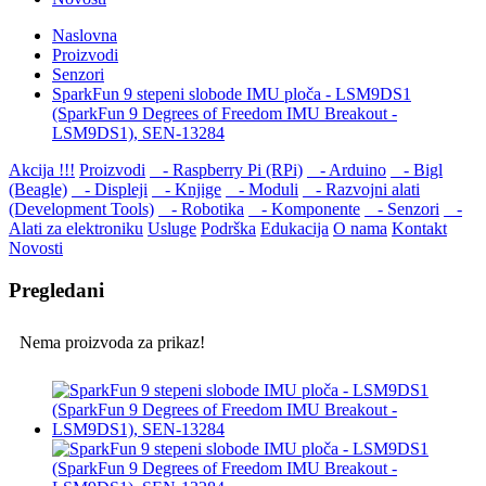
Naslovna
Proizvodi
Senzori
SparkFun 9 stepeni slobode IMU ploča - LSM9DS1
(SparkFun 9 Degrees of Freedom IMU Breakout -
LSM9DS1), SEN-13284
Akcija !!!
Proizvodi
- Raspberry Pi (RPi)
- Arduino
- Bigl
(Beagle)
- Displеji
- Knjige
- Moduli
- Razvojni alati
(Development Tools)
- Robotika
- Komponente
- Senzori
-
Alati za elektroniku
Usluge
Podrška
Edukacija
O nama
Kontakt
Novosti
Pregledani
Nema proizvoda za prikaz!