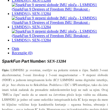
Opis
Recenzije (0)
SparkFun Part Number
:
SEN-13284
Opis:
LSM9DS1 je svestran, osetljiv na pokrete sistem u čipu. Sadrži 3-osni
akcelerometar, 3-osni žiroskop i 3-osni magnetometar – 9 stepeni slobode
(9DOF) u jednom integrisanom kolu (IC)! LSM9DS1 nema digitalni interfejs,
ali je bez obzira na to fleksibilan. Podržava i I2C i SPI interfejse, tako da ćete
imati težak zadatak da pronađete mikrokontroler koji ne radi sa njim. Ovaj
"IMU-u čipu" može da se smesti na četvrtinu ploče koju vidite na slikama.
LSM9DS1 je jedno od samo nekoliko integrisanih kola IC koja mogu da mere
tri ključne veličine koje karakterišu kretanje – ugaona brzina, ubrzanje i
heading – sve u jednom IC kolu. Merenjem ove tri karakteristike možete dobiti