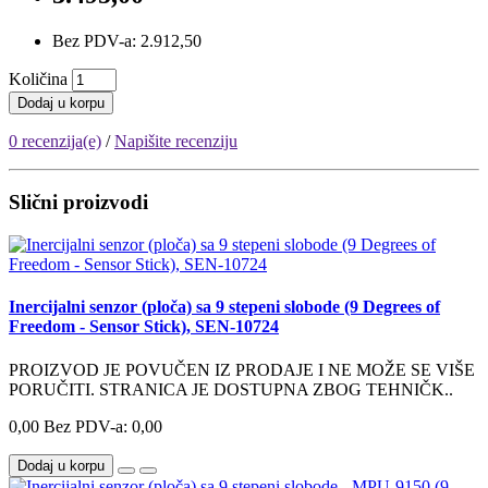
Bez PDV-a: 2.912,50
Količina
Dodaj u korpu
0 recenzija(e)
/
Napišite recenziju
Slični proizvodi
Inercijalni senzor (ploča) sa 9 stepeni slobode (9 Degrees of
Freedom - Sensor Stick), SEN-10724
PROIZVOD JE POVUČEN IZ PRODAJE I NE MOŽE SE VIŠE
PORUČITI. STRANICA JE DOSTUPNA ZBOG TEHNIČK..
0,00
Bez PDV-a: 0,00
Dodaj u korpu