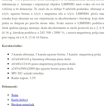
informacije o kretanju i orijentaciji objekta. LSM9DS1 meri svaku od ove tri
veličine u tri dimenzije. To znači da se dobije 9 raličitih podataka: ubrzanje u
x/y/z, ugaona brzina u x/y/z i magnetna sila u x/y/z. LSM9DS1 ploča ima
oznake koje ukazuju na
ose orijentacije za
akcelerometar i žiroskop, koje dele
jedna sa drugom po pravilu desne ruke. Svaki senzor u LSM9DS1 podržava
širok spektar opsega merenja: skala akcelerometra se može postaviti na ± 2, 4, 8
ili 16 g, žiroskop podržava ± 245, 500 i 2000 °/s, i senzor magnetnog polja ima
pun ospeg od ± 4, 8, 12 ili 16 Gausa.
Karakteristike:
3 kanala ubrzanja, 3 kanala ugaone brzine, 3 kanala magnetnog polja
±2/±4/±8/±16 g linearnog ubrzanja puna skala
±4/±8/±12/±16 gauss magnetnog polja puna skala
±245/±500/±2000 dps ugaone brzine puna skala
SPI / I2C serijski interfejs
Radni napon: 3.3V
Dokumenti:
Šema
Eagle fajlovi
Hookup priručnik