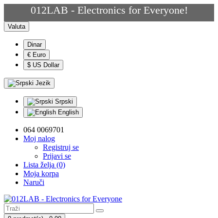
012LAB - Electronics for Everyone!
Valuta
Dinar
€ Euro
$ US Dollar
Jezik
Srpski
English
064 0069701
Moj nalog
Registruj se
Prijavi se
Lista želja (0)
Moja korpa
Naruči