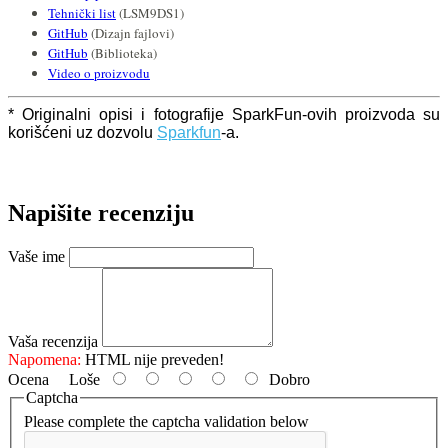
Tehnički list
(LSM9DS1)
GitHub
(Dizajn fajlovi)
GitHub
(Biblioteka)
Video o proizvodu
* Originalni opisi i fotografije SparkFun-ovih proizvoda su
korišćeni uz dozvolu
Sparkfun
-a.
Napišite recenziju
Vaše ime
Vaša recenzija
Napomena:
HTML nije preveden!
Ocena
Loše
Dobro
Captcha
Please complete the captcha validation below