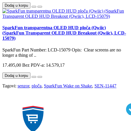
Dodaj u korpu
SparkFun transparentna OLED HUD ploča (Qwiic)
(SparkFun Transparent OLED HUD Breakout (Qwiic), LCD-
15079)
SparkFun Part Number: LCD-15079 Opis: Clear screens are no
longer a thing of ..
17.495,00
Bez PDV-a: 14.579,17
Dodaj u korpu
Tagovi:
senzor
,
ploča
,
SparkFun Wake on Shake
,
SEN-11447