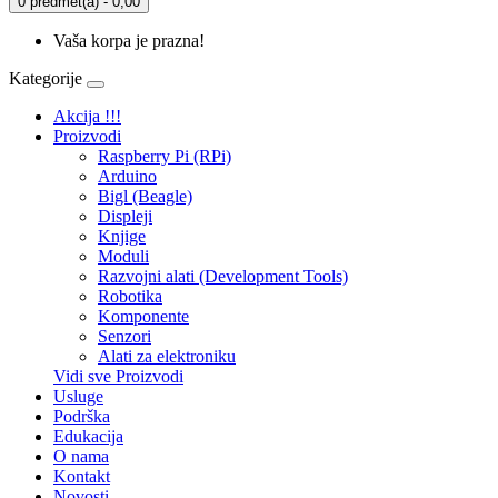
0 predmet(a) - 0,00
Vaša korpa je prazna!
Kategorije
Akcija !!!
Proizvodi
Raspberry Pi (RPi)
Arduino
Bigl (Beagle)
Displеji
Knjige
Moduli
Razvojni alati (Development Tools)
Robotika
Komponente
Senzori
Alati za elektroniku
Vidi sve Proizvodi
Usluge
Podrška
Edukacija
O nama
Kontakt
Novosti