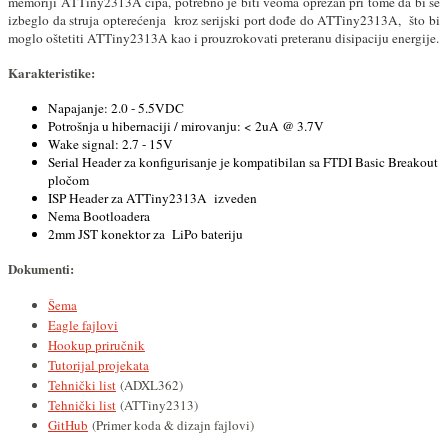
memoriji ATTiny2313A čipa, potrebno je biti veoma oprezan pri tome da bi se
izbeglo da struja opterećenja kroz serijski port dođe do ATTiny2313A, što bi
moglo oštetiti ATTiny2313A kao i prouzrokovati preteranu disipaciju energije.
Karakteristike:
Napajanje: 2.0 - 5.5VDC
Potrošnja u hibernaciji / mirovanju: < 2uA @ 3.7V
Wake signal: 2.7 - 15V
Serial Header za konfigurisanje je kompatibilan sa FTDI Basic Breakout
pločom
ISP Header za ATTiny2313A izveden
Nema Bootloadera
2mm JST konektor za LiPo bateriju
Dokumenti:
Šema
Eagle fajlovi
Hookup priručnik
Tutorijal projekata
Tehnički list
(ADXL362)
Tehnički list
(ATTiny2313)
GitHub
(Primer koda & dizajn fajlovi)