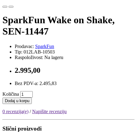
SparkFun Wake on Shake,
SEN-11447
Prodavac:
SparkFun
Tip: 012LAB-10503
Raspoloživost: Na lageru
2.995,00
Bez PDV-a: 2.495,83
Količina
Dodaj u korpu
0 recenzija(e)
/
Napišite recenziju
Slični proizvodi