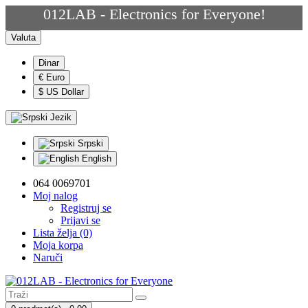
012LAB - Electronics for Everyone!
Valuta
Dinar
€ Euro
$ US Dollar
Jezik
Srpski
English
064 0069701
Moj nalog
Registruj se
Prijavi se
Lista želja (0)
Moja korpa
Naruči