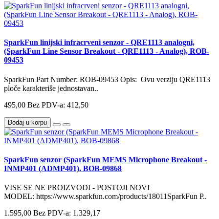
SparkFun linijski infracrveni senzor - QRE1113 analogni,
(SparkFun Line Sensor Breakout - QRE1113 - Analog), ROB-
09453
SparkFun Part Number: ROB-09453 Opis: Ovu verziju QRE1113
ploče karakteriše jednostavan..
495,00
Bez PDV-a: 412,50
Dodaj u korpu
SparkFun senzor (SparkFun MEMS Microphone Breakout -
INMP401 (ADMP401), BOB-09868
VISE SE NE PROIZVODI - POSTOJI NOVI
MODEL: https://www.sparkfun.com/products/18011SparkFun P..
1.595,00
Bez PDV-a: 1.329,17