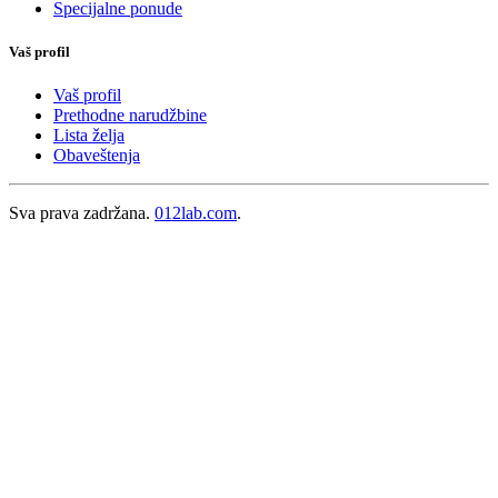
Specijalne ponude
Vaš profil
Vaš profil
Prethodne narudžbine
Lista želja
Obaveštenja
Sva prava zadržana.
012lab.com
.