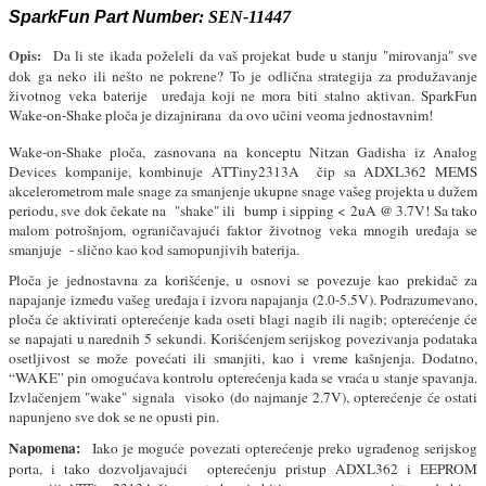
SparkFun Part Number
: SEN-11447
Opis:
Da li ste ikada poželeli da vaš projekat bude u stanju "mirovanja" sve
dok ga neko ili nešto ne pokrene? To je odlična strategija za produžavanje
životnog veka baterije uređaja koji ne mora biti stalno aktivan. SparkFun
Wake-on-Shake ploča je dizajnirana da ovo učini veoma jednostavnim!
Wake-on-Shake ploča, zasnovana na konceptu Nitzan Gadisha iz Analog
Devices kompanije, kombinuje ATTiny2313A čip sa ADXL362 MEMS
akcelerometrom male snage za smanjenje ukupne snage vašeg projekta u dužem
periodu, sve dok čekate na "shake" ili bump i sipping < 2uA @ 3.7V! Sa tako
malom potrošnjom, ograničavajući faktor životnog veka mnogih uređaja se
smanjuje - slično kao kod samopunjivih baterija.
Ploča je jednostavna za korišćenje, u osnovi se povezuje kao prekidač za
napajanje između vašeg uređaja i izvora napajanja (2.0-5.5V). Podrazumevano,
ploča će aktivirati opterećenje kada oseti blagi nagib ili nagib; opterećenje će
se napajati u narednih 5 sekundi. Korišćenjem serijskog povezivanja podataka
osetljivost se može povećati ili smanjiti, kao i vreme kašnjenja. Dodatno,
“WAKE” pin omogućava kontrolu opterećenja kada se vraća u stanje spavanja.
Izvlačenjem "wake" signala visoko (do najmanje 2.7V), opterećenje će ostati
napunjeno sve dok se ne opusti pin.
Napomena:
Iako je moguće povezati opterećenje preko ugrađenog serijskog
porta, i tako dozvoljavajući opterećenju pristup ADXL362 i EEPROM