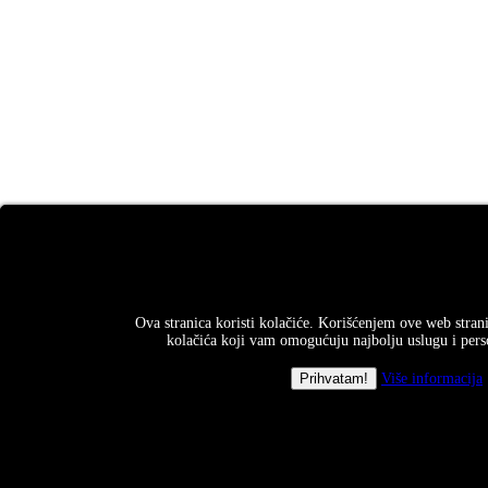
Ova stranica koristi kolačiće. Korišćenjem ove web strani
kolačića koji vam omogućuju najbolju uslugu i perso
Više informacija