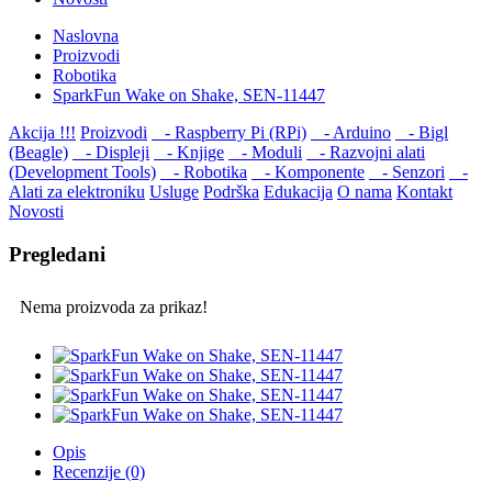
Naslovna
Proizvodi
Robotika
SparkFun Wake on Shake, SEN-11447
Akcija !!!
Proizvodi
- Raspberry Pi (RPi)
- Arduino
- Bigl
(Beagle)
- Displеji
- Knjige
- Moduli
- Razvojni alati
(Development Tools)
- Robotika
- Komponente
- Senzori
-
Alati za elektroniku
Usluge
Podrška
Edukacija
O nama
Kontakt
Novosti
Pregledani
Nema proizvoda za prikaz!
Opis
Recenzije (0)