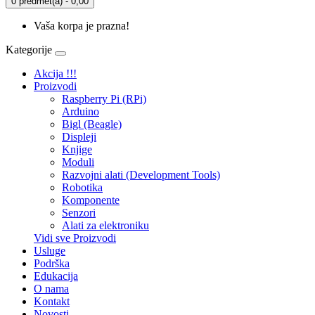
0 predmet(a) - 0,00
Vaša korpa je prazna!
Kategorije
Akcija !!!
Proizvodi
Raspberry Pi (RPi)
Arduino
Bigl (Beagle)
Displеji
Knjige
Moduli
Razvojni alati (Development Tools)
Robotika
Komponente
Senzori
Alati za elektroniku
Vidi sve Proizvodi
Usluge
Podrška
Edukacija
O nama
Kontakt
Novosti