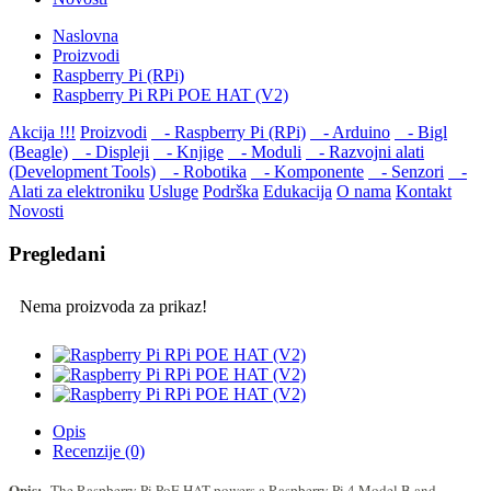
Naslovna
Proizvodi
Raspberry Pi (RPi)
Raspberry Pi RPi POE HAT (V2)
Akcija !!!
Proizvodi
- Raspberry Pi (RPi)
- Arduino
- Bigl
(Beagle)
- Displеji
- Knjige
- Moduli
- Razvojni alati
(Development Tools)
- Robotika
- Komponente
- Senzori
-
Alati za elektroniku
Usluge
Podrška
Edukacija
O nama
Kontakt
Novosti
Pregledani
Nema proizvoda za prikaz!
Opis
Recenzije (0)
Opis:
The Raspberry Pi PoE HAT powers a Raspberry Pi 4 Model B and