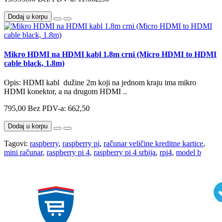
Dodaj u korpu
Mikro HDMI na HDMI kabl 1.8m crni (Micro HDMI to HDMI
cable black, 1.8m)
Opis: HDMI kabl dužine 2m koji na jednom kraju ima mikro
HDMI konektor, a na drugom HDMI ..
795,00
Bez PDV-a: 662,50
Dodaj u korpu
Tagovi:
raspberry
,
raspberry pi
,
računar veličine kreditne kartice
,
mini računar
,
raspberry pi 4
,
raspberry pi 4 srbija
,
rpi4
,
model b