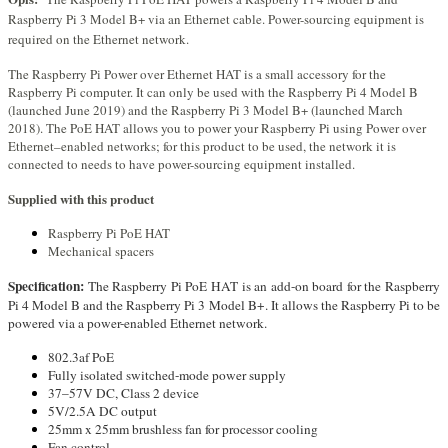
Raspberry Pi 3 Model B+ via an Ethernet cable. Power-sourcing equipment is
required on the Ethernet network.
The Raspberry Pi Power over Ethernet HAT is a small accessory for the
Raspberry Pi computer. It can only be used with the Raspberry Pi 4 Model B
(launched June 2019) and the Raspberry Pi 3 Model B+ (launched March
2018). The PoE HAT allows you to power your Raspberry Pi using Power over
Ethernet–enabled networks; for this product to be used, the network it is
connected to needs to have power-sourcing equipment installed.
Supplied with this product
Raspberry Pi PoE HAT
Mechanical spacers
Specification:
The Raspberry Pi PoE HAT is an add-on board for the Raspberry
Pi 4 Model B and the Raspberry Pi 3 Model B+. It allows the Raspberry Pi to be
powered via a power-enabled Ethernet network.
802.3af PoE
Fully isolated switched-mode power supply
37–57V DC, Class 2 device
5V/2.5A DC output
25mm x 25mm brushless fan for processor cooling
Fan control