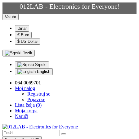
012LAB - Electronics for Everyone!
Valuta
Dinar
€ Euro
$ US Dollar
Jezik
Srpski
English
064 0069701
Moj nalog
Registruj se
Prijavi se
Lista želja (0)
Moja korpa
Naruči