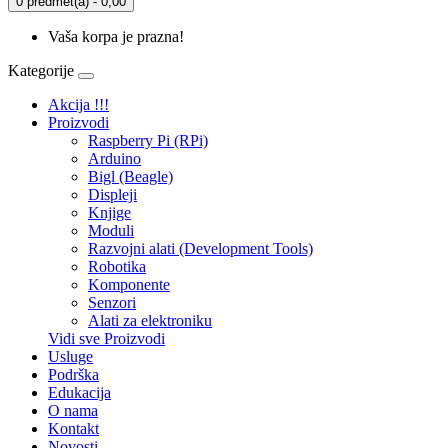
0 predmet(a) - 0,00
Vaša korpa je prazna!
Kategorije
Akcija !!!
Proizvodi
Raspberry Pi (RPi)
Arduino
Bigl (Beagle)
Displеji
Knjige
Moduli
Razvojni alati (Development Tools)
Robotika
Komponente
Senzori
Alati za elektroniku
Vidi sve Proizvodi
Usluge
Podrška
Edukacija
O nama
Kontakt
Novosti