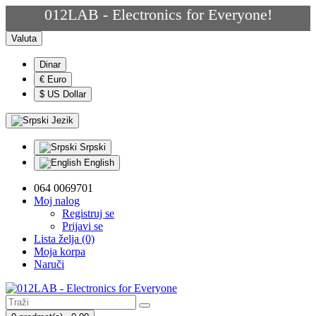
012LAB - Electronics for Everyone!
Valuta
Dinar
€ Euro
$ US Dollar
Jezik
Srpski
English
064 0069701
Moj nalog
Registruj se
Prijavi se
Lista želja (0)
Moja korpa
Naruči