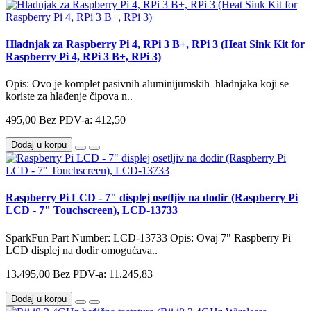
Hladnjak za Raspberry Pi 4, RPi 3 B+, RPi 3 (Heat Sink Kit for
Raspberry Pi 4, RPi 3 B+, RPi 3)
Opis: Ovo je komplet pasivnih aluminijumskih hladnjaka koji se
koriste za hlađenje čipova n..
495,00
Bez PDV-a: 412,50
Dodaj u korpu
Raspberry Pi LCD - 7" displej osetljiv na dodir (Raspberry Pi
LCD - 7" Touchscreen), LCD-13733
SparkFun Part Number: LCD-13733 Opis: Ovaj 7" Raspberry Pi
LCD displej na dodir omogućava..
13.495,00
Bez PDV-a: 11.245,83
Dodaj u korpu