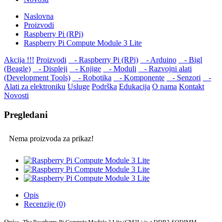
Naslovna
Proizvodi
Raspberry Pi (RPi)
Raspberry Pi Compute Module 3 Lite
Akcija !!!
Proizvodi
- Raspberry Pi (RPi)
- Arduino
- Bigl
(Beagle)
- Displеji
- Knjige
- Moduli
- Razvojni alati
(Development Tools)
- Robotika
- Komponente
- Senzori
-
Alati za elektroniku
Usluge
Podrška
Edukacija
O nama
Kontakt
Novosti
Pregledani
Nema proizvoda za prikaz!
Opis
Recenzije (0)
Opis:
The Raspberry Pi Compute Module 3 Lite (CM3L) is a DDR2-SODIMM-