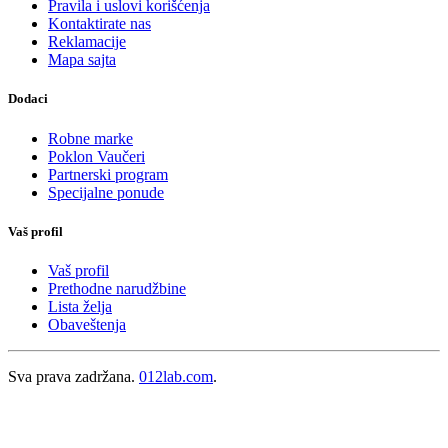
Pravila i uslovi korišćenja
Kontaktirate nas
Reklamacije
Mapa sajta
Dodaci
Robne marke
Poklon Vaučeri
Partnerski program
Specijalne ponude
Vaš profil
Vaš profil
Prethodne narudžbine
Lista želja
Obaveštenja
Sva prava zadržana.
012lab.com
.