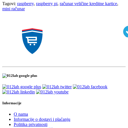
Tagovi:
raspberry
,
raspberry pi
,
računar veličine kreditne kartice
,
mini računar
Informacije
O nama
Informacije o dostavi i plaćanju
Politika privatnosti