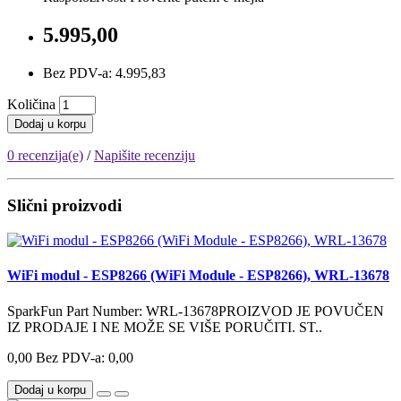
5.995,00
Bez PDV-a: 4.995,83
Količina
Dodaj u korpu
0 recenzija(e)
/
Napišite recenziju
Slični proizvodi
WiFi modul - ESP8266 (WiFi Module - ESP8266), WRL-13678
SparkFun Part Number: WRL-13678PROIZVOD JE POVUČEN
IZ PRODAJE I NE MOŽE SE VIŠE PORUČITI. ST..
0,00
Bez PDV-a: 0,00
Dodaj u korpu