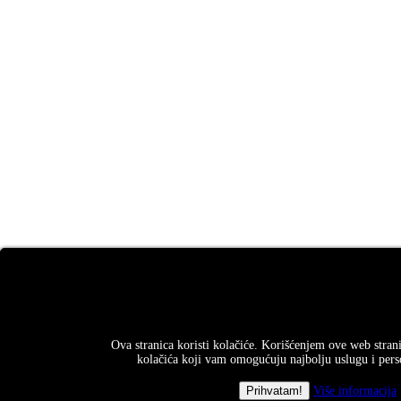
Ova stranica koristi kolačiće. Korišćenjem ove web strani
kolačića koji vam omogućuju najbolju uslugu i perso
Više informacija