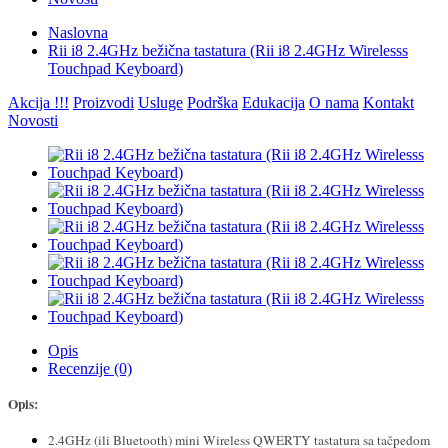
Naslovna
Rii i8 2.4GHz bežična tastatura (Rii i8 2.4GHz Wirelesss
Touchpad Keyboard)
Akcija !!!
Proizvodi
Usluge
Podrška
Edukacija
O nama
Kontakt
Novosti
Opis
Recenzije (0)
Opis:
2.4GHz (ili Bluetooth) mini Wireless QWERTY tastatura sa tačpedom