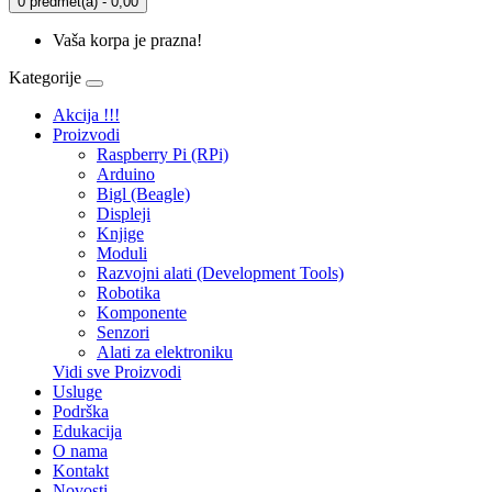
0 predmet(a) - 0,00
Vaša korpa je prazna!
Kategorije
Akcija !!!
Proizvodi
Raspberry Pi (RPi)
Arduino
Bigl (Beagle)
Displеji
Knjige
Moduli
Razvojni alati (Development Tools)
Robotika
Komponente
Senzori
Alati za elektroniku
Vidi sve Proizvodi
Usluge
Podrška
Edukacija
O nama
Kontakt
Novosti