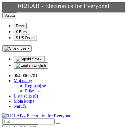
012LAB - Electronics for Everyone!
Valuta
Dinar
€ Euro
$ US Dollar
Jezik
Srpski
English
064 0069701
Moj nalog
Registruj se
Prijavi se
Lista želja (0)
Moja korpa
Naruči