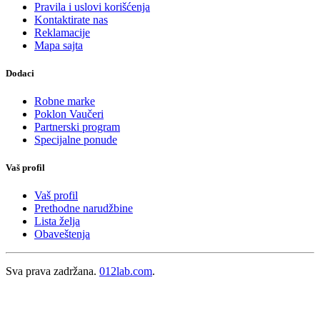
Pravila i uslovi korišćenja
Kontaktirate nas
Reklamacije
Mapa sajta
Dodaci
Robne marke
Poklon Vaučeri
Partnerski program
Specijalne ponude
Vaš profil
Vaš profil
Prethodne narudžbine
Lista želja
Obaveštenja
Sva prava zadržana.
012lab.com
.