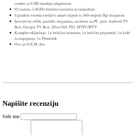
combo sa USB interfejs adapterom.
92 tastera, 2.4GHz bežična tastatura sa tačpedom.
Ugrađeni veoma osetljivi smart tačped sa 360-stepeni flip dizajnom
Inovativni oblik, portabl, elegantna, savršena za PC, pad, Android TV
Box, Google TV Box, Xbox360, PS3, HTPC/IPTV
Komplet uključuje: 1x bežična tastatura, 1x bežični prijemnik, 1x kabl
za napajanje, 1x Priručnik
Ovo je O.E.M. deo
Napišite recenziju
Vaše ime