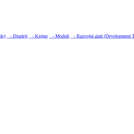
le)
- Displеji
- Knjige
- Moduli
- Razvojni alati (Development T