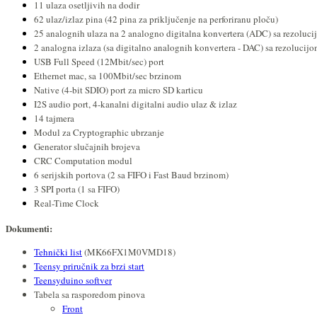
11 ulaza osetljivih na dodir
62 ulaz/izlaz pina (42 pina za priključenje na perforiranu ploču)
25 analognih ulaza na 2 analogno digitalna konvertera (ADC) sa rezoluci
2 analogna izlaza (sa digitalno analognih konvertera - DAC) sa rezolucijo
USB Full Speed (12Mbit/sec) port
Ethernet mac, sa 100Mbit/sec brzinom
Native (4-bit SDIO) port za micro SD karticu
I2S audio port, 4-kanalni digitalni audio ulaz & izlaz
14 tajmera
Modul za Cryptographic ubrzanje
Generator slučajnih brojeva
CRC Computation modul
6 serijskih portova (2 sa FIFO i Fast Baud brzinom)
3 SPI porta (1 sa FIFO)
Real-Time Clock
Dokumenti:
Tehnički list
(MK66FX1M0VMD18)
Teensy priručnik za brzi start
Teensyduino softver
Tabela sa rasporedom pinova
Front