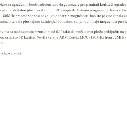
olaze sa ugrađenim bootloaderom tako da ga možete programirati koristeći ugrađen
ensyduino dodatnu ploču za Arduino IDE i napisati Arduino programe za Teensy!
Pro
,
180MHz
procesor donosi nekoliko dodatnih mogućnosti, kao što je više kanala za
ajmera intervala plus tajmer kašnjenja! I dodatno, svi pinovi imaju mogućnost preki
ovima sa međusobnim razmakom od 0.1" tako da možete ovu ploču priključiti na pe
m za mikro SD karticu.
Novija verzija ARM Cortex MCU (180MHz from 72MHz) pr
či.
 odgovarajući.