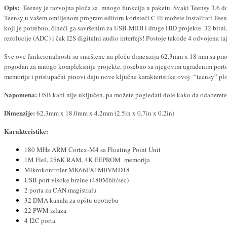
Opis:
Teensy je razvojna ploča sa mnogo funkcija u paketu. Svaki Teensy 3.6 d
Teensy u vašem omiljenom program editoru koristeći C ili možete instalirati Te
koji je potrebno, čineći ga savršenim za USB-MIDI i druge HID projekte. 32 bitni
rezolucije (ADC) i čak I2S digitalni audio interfejs! Postoje takođe 4 odvojena t
Sve ove funkcionalnosti su smeštene na ploču dimenzija
62.3mm x 18 mm
sa pin
pogodan za mnogo kompleksnije projekte, posebno sa njegovim ugrađenim porto
memorije i pristupačni pinovi daju nove ključne karakteristike ovoj “teensy” plo
Napomena:
USB kabl nije uključen, pa možete pogledati dole kako da odaberete
Dimenzije:
62.3mm x 18.0mm x 4.2mm (2.5in x 0.7in x 0.2in)
Karakteristike:
180 MHz ARM Cortex-M4 sa Floating Point Unit
1M Fleš, 256K RAM, 4K EEPROM memorija
Mikrokontroler MK66FX1M0VMD18
USB port
visoke brzine (480Mbit/sec)
2 porta za CAN magistralu
32 DMA kanala za opštu upotrebu
22 PWM izlaza
4 I2C porta