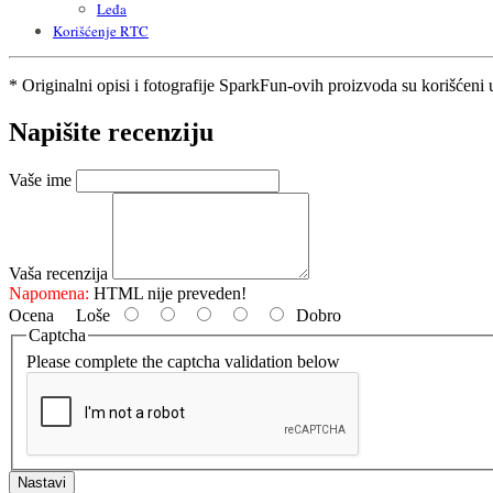
Leđa
Korišćenje RTC
* Originalni opisi i fotografije SparkFun-ovih proizvoda su korišćeni
Napišite recenziju
Vaše ime
Vaša recenzija
Napomena:
HTML nije preveden!
Ocena
Loše
Dobro
Captcha
Please complete the captcha validation below
Nastavi