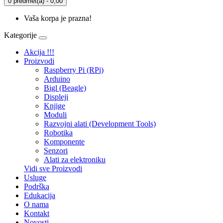
0 predmet(a) - 0,00
Vaša korpa je prazna!
Kategorije
Akcija !!!
Proizvodi
Raspberry Pi (RPi)
Arduino
Bigl (Beagle)
Displеji
Knjige
Moduli
Razvojni alati (Development Tools)
Robotika
Komponente
Senzori
Alati za elektroniku
Vidi sve Proizvodi
Usluge
Podrška
Edukacija
O nama
Kontakt
Novosti