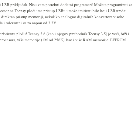
i USB priključak. Nisu vam potrebni dodatni programeri! Možete programirati za
cesor na Teensy ploči ima pristup USBu i može imitirati bilo koji USB uređaj
 direktan pristup memoriji, nekoliko analogno digitalnih konvertora visoke
da i tolerantni su za napon od 3.3V.
rforiranu ploču! Teensy 3.6
(kao i njegov prethodnik Teensy 3.5) je veći, brži i
ocesora, više memorije (1M od 256K), kao i više RAM memorije, EEPROM