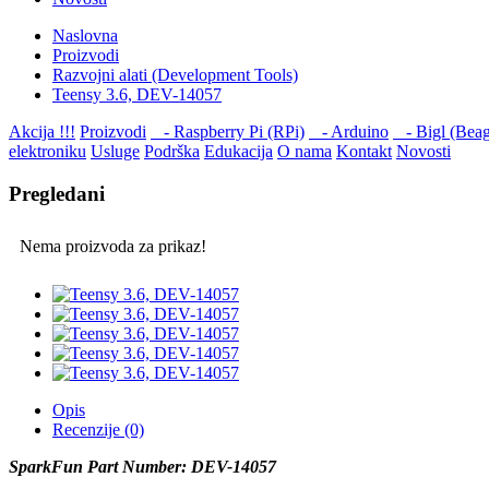
Naslovna
Proizvodi
Razvojni alati (Development Tools)
Teensy 3.6, DEV-14057
Akcija !!!
Proizvodi
- Raspberry Pi (RPi)
- Arduino
- Bigl (Beag
elektroniku
Usluge
Podrška
Edukacija
O nama
Kontakt
Novosti
Pregledani
Nema proizvoda za prikaz!
Opis
Recenzije (0)
SparkFun Part Number: DEV-14057