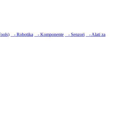
ools)
- Robotika
- Komponente
- Senzori
- Alati za