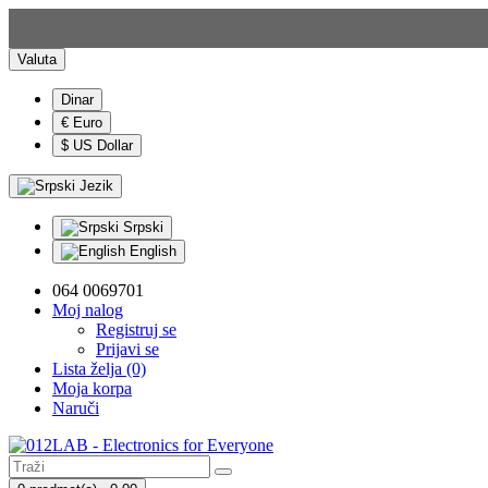
Valuta
Dinar
€ Euro
$ US Dollar
Jezik
Srpski
English
064 0069701
Moj nalog
Registruj se
Prijavi se
Lista želja (0)
Moja korpa
Naruči