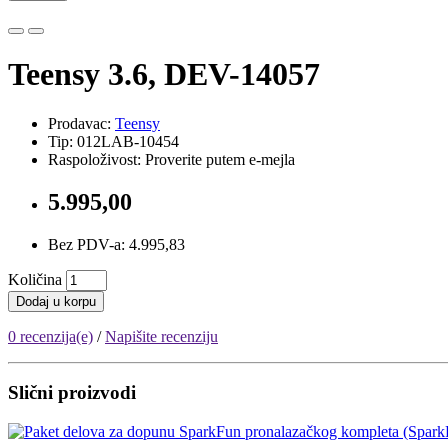
Teensy 3.6, DEV-14057
Prodavac:
Teensy
Tip: 012LAB-10454
Raspoloživost: Proverite putem e-mejla
5.995,00
Bez PDV-a: 4.995,83
Količina
Dodaj u korpu
0 recenzija(e)
/
Napišite recenziju
Slični proizvodi