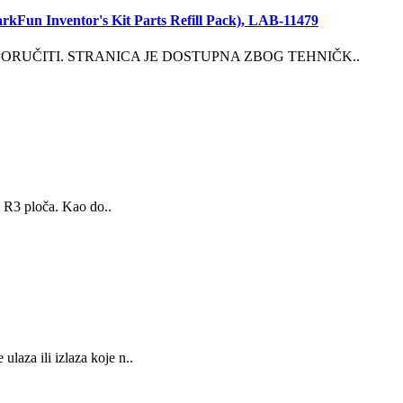
kFun Inventor's Kit Parts Refill Pack), LAB-11479
PORUČITI. STRANICA JE DOSTUPNA ZBOG TEHNIČK..
R3 ploča. Kao do..
aza ili izlaza koje n..