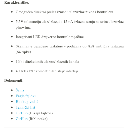
Karakteristike:
Omogućen direktni prelaz između ulaz/izlaz nivoa i kontrolera
5.5V tolerancija ulaz/izlaz, do 15mA izlazna struja na svim ulaz/izlaz
pinovima
Integrisani LED drajver sa kontrolom jačine
Skeniranje ugrađene tastature - podržana do 8x8 matrična tastatura
(64 tipke)
16 bi-direkcionih ulazno/izlaznih kanala
400kHz I2C kompatibilan slejv interfejs
Dokumenti:
Šema
Eagle fajlovi
Hookup vodič
Tehnički list
GitHub
(Dizajn fajlovi)
GitHub
(Biblioteka)