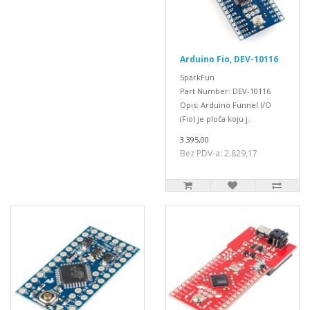
Arduino Fio, DEV-10116
SparkFun
Part Number: DEV-10116
Opis: Arduino Funnel I/O
(Fio) je ploča koju j..
3.395,00
Bez PDV-a: 2.829,17