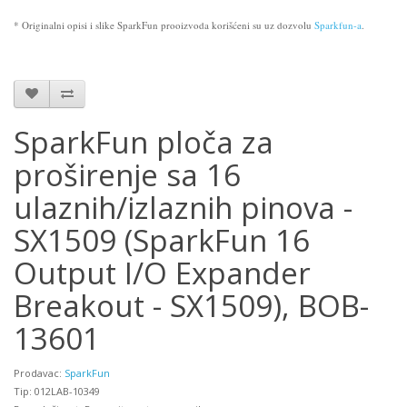
* Originalni opisi i slike SparkFun prooizvoda korišćeni su uz dozvolu
Sparkfun-a
.
SparkFun ploča za
proširenje sa 16
ulaznih/izlaznih pinova -
SX1509 (SparkFun 16
Output I/O Expander
Breakout - SX1509), BOB-
13601
Prodavac:
SparkFun
Tip: 012LAB-10349