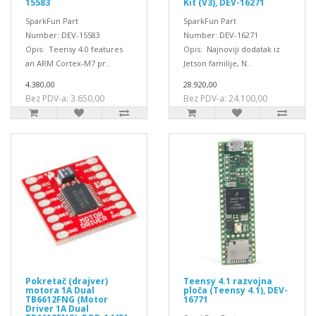
15583
Kit (V3), DEV-16271
SparkFun Part
SparkFun Part
Number: DEV-15583
Number: DEV-16271
Opis: Teensy 4.0 features
Opis: Najnoviji dodatak iz
an ARM Cortex-M7 pr..
Jetson familije, N..
4.380,00
28.920,00
Bez PDV-a: 3.650,00
Bez PDV-a: 24.100,00
Pokretač (drajver)
Teensy 4.1 razvojna
motora 1A Dual
ploča (Teensy 4.1), DEV-
TB6612FNG (Motor
16771
Driver 1A Dual