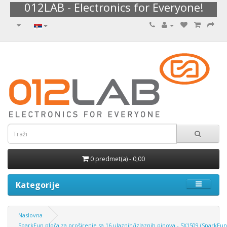
012LAB - Electronics for Everyone!
0 predmet(a) - 0,00
Kategorije
Naslovna
SparkFun ploča za proširenje sa 16 ulaznih/izlaznih pinova - SX1509 (SparkF