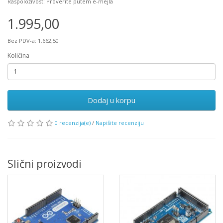
Raspoloživost: Proverite putem e-mejla
1.995,00
Bez PDV-a: 1.662,50
Količina
Dodaj u korpu
0 recenzija(e)
/
Napišite recenziju
Slični proizvodi