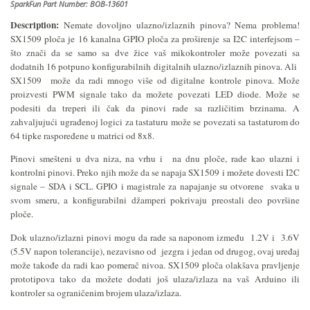
SparkFun Part Number: BOB-13601
Description:
Nemate dovoljno ulazno/izlaznih pinova? Nema problema!
SX1509 ploča je 16 kanalna GPIO ploča za proširenje sa I2C interfejsom –
što znači da se samo sa dve žice vaš mikokontroler može povezati sa
dodatnih 16 potpuno konfigurabilnih digitalnih ulazno/izlaznih pinova. Ali
SX1509 može da radi mnogo više od digitalne kontrole pinova. Može
proizvesti PWM signale tako da možete povezati LED diode. Može se
podesiti da treperi ili čak da pinovi rade sa različitim brzinama. A
zahvaljujući ugrađenoj logici za tastaturu može se povezati sa tastaturom do
64 tipke raspoređene u matrici od 8x8.
Pinovi smešteni u dva niza, na vrhu i na dnu ploče, rade kao ulazni i
kontrolni pinovi. Preko njih može da se napaja SX1509 i možete dovesti I2C
signale – SDA i SCL. GPIO i magistrale za napajanje su otvorene svaka u
svom smeru, a konfigurabilni džamperi pokrivaju preostali deo površine
ploče.
Dok ulazno/izlazni pinovi mogu da rade sa naponom između 1.2V i 3.6V
(5.5V napon tolerancije), nezavisno od jezgra i jedan od drugog, ovaj uređaj
može takođe da radi kao pomerač nivoa. SX1509 ploča olakšava pravljenje
prototipova tako da možete dodati još ulaza/izlaza na vaš Arduino ili
kontroler sa ograničenim brojem ulaza/izlaza.