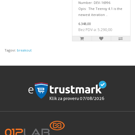
Number: DEV-16996
Opis: The Teensy 4.1 is the
newest iteration ..
6.348,00
Bez PDV-a: 5.290,00
Tagovi:
breakout