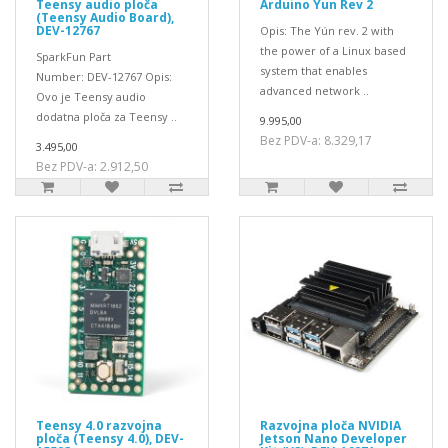
Teensy audio ploča
Arduino Yun Rev 2
(Teensy Audio Board),
DEV-12767
Opis: The Yún rev. 2 with
the power of a Linux based
SparkFun Part
system that enables
Number: DEV-12767 Opis:
advanced network ..
Ovo je Teensy audio
dodatna ploča za Teensy ..
9.995,00
Bez PDV-a: 8.329,17
3.495,00
Bez PDV-a: 2.912,50
Teensy 4.0 razvojna
Razvojna ploča NVIDIA
ploča (Teensy 4.0), DEV-
Jetson Nano Developer