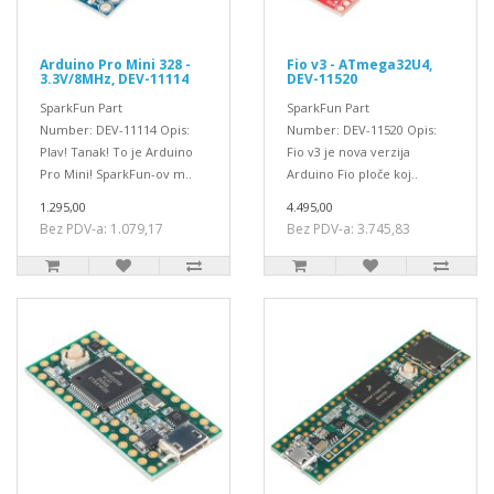
Arduino Pro Mini 328 -
Fio v3 - ATmega32U4,
3.3V/8MHz, DEV-11114
DEV-11520
SparkFun Part
SparkFun Part
Number: DEV-11114 Opis:
Number: DEV-11520 Opis:
Plav! Tanak! To je Arduino
Fio v3 je nova verzija
Pro Mini! SparkFun-ov m..
Arduino Fio ploče koj..
1.295,00
4.495,00
Bez PDV-a: 1.079,17
Bez PDV-a: 3.745,83