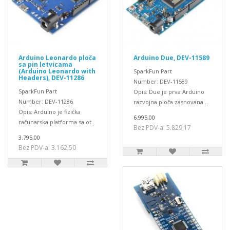
Arduino Leonardo ploča
Arduino Due, DEV-11589
sa pin letvicama
(Arduino Leonardo with
SparkFun Part
Headers), DEV-11286
Number: DEV-11589
SparkFun Part
Opis: Due je prva Arduino
Number: DEV-11286
razvojna ploča zasnovana ..
Opis: Arduino je fizička
6.995,00
računarska platforma sa ot..
Bez PDV-a: 5.829,17
3.795,00
Bez PDV-a: 3.162,50