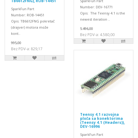
TB6612FNG), ROB-14451
SparkFun Part
Number: DEV-16771
SparkFun Part
Opis: The Teensy 4.1 is the
Number: ROB-14451
newest iteration ..
Opis: TB6612FNG pokretač
(drajver) motora može
5.496,00
kont..
Bez PDV-a: 4.580,00
995,00
Bez PDV-a: 829,17
Teensy 4.1 razvojna
ploča sa konektorima
(Teensy 4.1 (Headers)),
DEV-16996
SparkFun Part