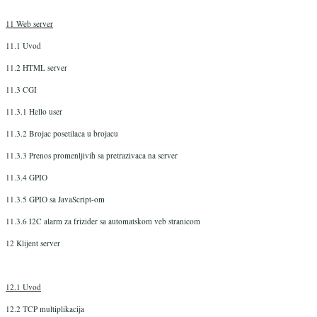
11 Web server
11.1 Uvod
11.2 HTML server
11.3 CGI
11.3.1 Hello user
11.3.2 Brojac posetilaca u brojacu
11.3.3 Prenos promenljivih sa pretrazivaca na server
11.3.4 GPIO
11.3.5 GPIO sa JavaScript-om
11.3.6 I2C alarm za frizider sa automatskom veb stranicom
12 Klijent server
12.1 Uvod
12.2 TCP multiplikacija