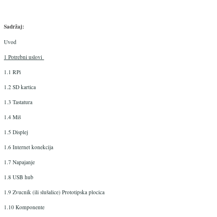
Sadržaj:
Uvod
1 Potrebni uslovi
1.1 RPi
1.2 SD kartica
1.3 Tastatura
1.4 Miš
1.5 Displej
1.6 Internet konekcija
1.7 Napajanje
1.8 USB hub
1.9 Zvucnik (ili slušalice) Prototipska plocica
1.10 Komponente