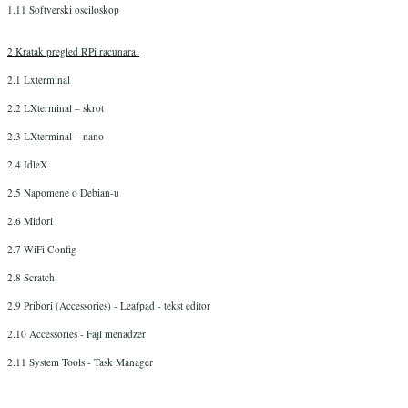
1.11 Softverski osciloskop
2 Kratak pregled RPi racunara
2.1 Lxterminal
2.2 LXterminal – skrot
2.3 LXterminal – nano
2.4 IdleX
2.5 Napomene o Debian-u
2.6 Midori
2.7 WiFi Config
2.8 Scratch
2.9 Pribori (Accessories) - Leafpad - tekst editor
2.10 Accessories - Fajl menadzer
2.11 System Tools - Task Manager