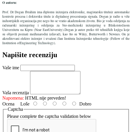
O autoru:
Prof. Dr Dogan Ibrahim ima diplomu inženjera elektronike, magistarsku tituluiz automatske
kontrole procesa i doktorsku titulu iz digitalnog procesiranja signala. Dogan je radio u više
industrijskih organizacija pre nego što se vratio akademskom životu. Bio je vođa odeljenja za
računarski inženjering i odeljenja za bio-medicinski inženjering u Bliskoistočnom
Univerzitetu na Kipru (Near EastUniversity).Dogan je autor preko 60 tehničkih knjiga koje
su objavili poznati međunarodni izdavači, kao što su Wiley, Butterworth i Newnes. On je
akreditovani elektro inženjer i uvaženi član Instituta Inženjerske tehnologije (Fellow of the
Institution ofEngineering Technology).
Napišite recenziju
Vaše ime
Vaša recenzija
Napomena:
HTML nije preveden!
Ocena
Loše
Dobro
Captcha
Please complete the captcha validation below