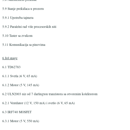
5.9 Stanje prekidaca u prozoru
5.9.1 Upotreba tajmera
5.9.2 Paralelni rad više procesorskih niti
5.10 Taster sa zvukom
5.11 Komunikacija sa pinovima
6 Još snage
6.1 TD62783
6.1.1 Svetla )6 V, 65 mA)
6.1.2 Motor (5 V, 145 mA)
6.2 ULN2003 niz od 7 darlington tranzistora sa otvorenim kolektorom
6.2.1 Ventilator (12 V, 150 mA) i svetlo (6 V, 65 mA)
6.3 IRF740 MOSFET
6.3.1 Motor (5 V, 550 mA)