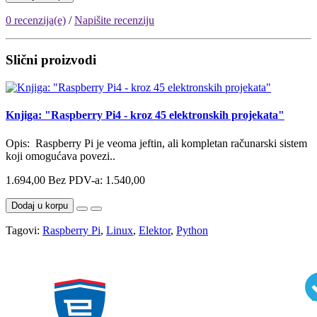
0 recenzija(e)
/
Napišite recenziju
Slični proizvodi
Knjiga: "Raspberry Pi4 - kroz 45 elektronskih projekata"
Opis: Raspberry Pi je veoma jeftin, ali kompletan računarski sistem
koji omogućava povezi..
1.694,00
Bez PDV-a: 1.540,00
Dodaj u korpu
Tagovi:
Raspberry Pi
,
Linux
,
Elektor
,
Python