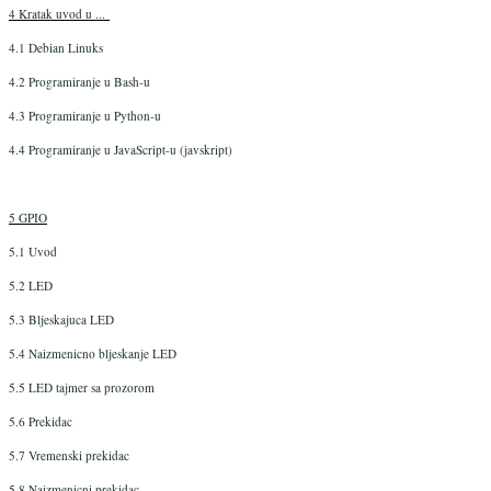
4 Kratak uvod u ...
4.1 Debian Linuks
4.2 Programiranje u Bash-u
4.3 Programiranje u Python-u
4.4 Programiranje u JavaScript-u (javskript)
5 GPIO
5.1 Uvod
5.2 LED
5.3 Bljeskajuca LED
5.4 Naizmenicno bljeskanje LED
5.5 LED tajmer sa prozorom
5.6 Prekidac
5.7 Vremenski prekidac
5.8 Naizmenicni prekidac