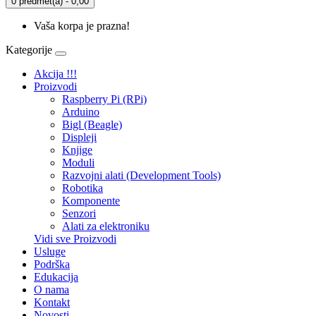
0 predmet(a) - 0,00
Vaša korpa je prazna!
Kategorije
Akcija !!!
Proizvodi
Raspberry Pi (RPi)
Arduino
Bigl (Beagle)
Displеji
Knjige
Moduli
Razvojni alati (Development Tools)
Robotika
Komponente
Senzori
Alati za elektroniku
Vidi sve Proizvodi
Usluge
Podrška
Edukacija
O nama
Kontakt
Novosti