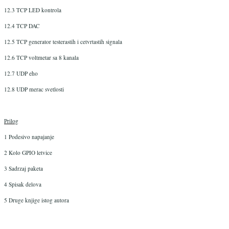
12.3 TCP LED kontrola
12.4 TCP DAC
12.5 TCP generator testerastih i cetvrtastih signala
12.6 TCP voltmetar sa 8 kanala
12.7 UDP eho
12.8 UDP merac svetlosti
Prilog
1 Podesivo napajanje
2 Kolo GPIO letvice
3 Sadrzaj paketa
4 Spisak delova
5 Druge knjige istog autora