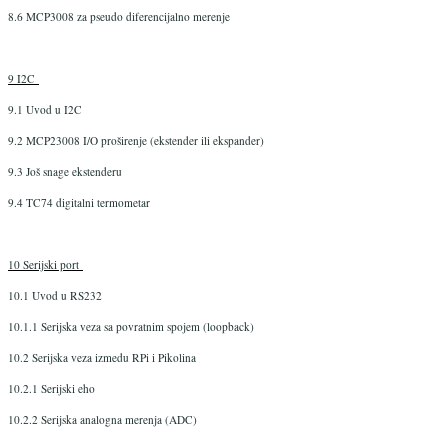
8.6 MCP3008 za pseudo diferencijalno merenje
9 I2C
9.1 Uvod u I2C
9.2 MCP23008 I/O proširenje (ekstender ili ekspander)
9.3 Još snage ekstenderu
9.4 TC74 digitalni termometar
10 Serijski port
10.1 Uvod u RS232
10.1.1 Serijska veza sa povratnim spojem (loopback)
10.2 Serijska veza izmedu RPi i Pikolina
10.2.1 Serijski eho
10.2.2 Serijska analogna merenja (ADC)