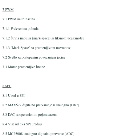
7 PWM
7.1 PWM na tri nacina
7.1.1 Frekventna pobuda
7.1.2 Širina impulsa (mark-space) sa fiksnom ucestanošcu
7.1.3 ’Mark-Space’ sa promenljivom ucestanosti
7.2 Svetlo sa postepenim povecanjem jacine
7.3 Motor promenljive brzine
8 SPI
8.1 Uvod u SPI
8.2 MAX522 digitalno pretvaranje u analogno (DAC)
8.3 DAC sa operacionim pojacavacem
8.4 Više od dva SPI uredaja
8.5 MCP3008 analogno digitalni pretvarac (ADC)