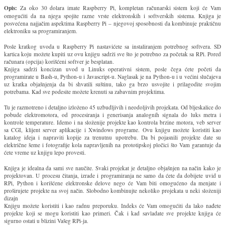
Opis:
Za oko 30 dolara imate Raspberry Pi, kompletan računarski sistem koji će Vam
omogućiti da na njega spojite razne vrste elektronskih i softverskih sistema. Knjiga je
posvećena najjačim aspektima Raspberry Pi – njegovoj sposobnosti da kombinuje praktičnu
elektroniku sa programiranjem.
Posle kratkog uvoda u Raspberry Pi nastavićete sa instaliranjem potrebnog softvera. SD
kartica koju možete kupiti uz ovu knjigu sadrži sve što je potrebno za početak sa RPi. Pored
računara (opcija) korišćeni softver je besplatan.
Knjiga sadrži koncizan uvod u Linuks operativni sistem, posle čega ćete početi da
programirate u Bash-u, Python-u i Javascript-u. Naglasak je na Python-u i u većini slučajeva
uz kratka objašnjenja da bi shvatili suštinu, tako ga brzo usvojite i prilagodite svojim
potrebama. Kad sve podesite možete krenuti sa zabavnim projektima.
Tu je razmotreno i detaljno izloženo 45 uzbudljivih i neodoljivih projekata. Od bljeskalice do
pobude elektromotora, od procesiranja i generisanja analognih signala do luks metra i
kontrole temperature. Idemo i na složenije projekte kao kontrola brzine motora, veb server
sa CGI, klijent server aplikacije i Xwindows programe. Ovu knjigu možete koristiti kao
katalog ideja i napraviti kopije za trenutnu upotrebu. Da bi pojasnili projekte date su
električne šeme i fotografije kola napravljenih na prototipskoj pločici što Vam garantuje da
ćete vreme uz knjigu lepo provesti.
Knjiga je idealna da sami sve naučite. Svaki projekat je detaljno objašnjen na način kako je
projektovan. U procesu čitanja, izrade i programiranja ne samo da ćete da dobijete uvid u
RPi, Python i korišćene elektronske delove nego će Vam biti omogućeno da menjate i
proširujete projekte na svoj način. Slobodno kombinujte nekoliko projekata u neki složeniji
dizajn
Knjigu možete koristiti i kao radnu preporuku. Indeks će Vam omogućiti da lako nađete
projekte koji se mogu koristiti kao primeri. Čak i kad savladate sve projekte knjiga će
sigurno ostati u blizini Vašeg RPi-ja.