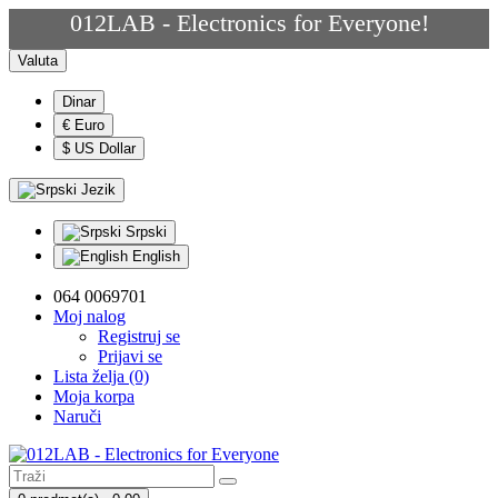
012LAB - Electronics for Everyone!
Valuta
Dinar
€ Euro
$ US Dollar
Jezik
Srpski
English
064 0069701
Moj nalog
Registruj se
Prijavi se
Lista želja (0)
Moja korpa
Naruči