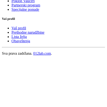
Poklon Vaučeri
Partnerski program
Specijalne ponude
Vaš profil
Vaš profil
Prethodne narudžbine
Lista želja
Obaveštenja
Sva prava zadržana.
012lab.com
.