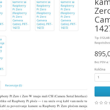
kam
Zer
Cam
142
Tip: 012LAB
Raspoloživo
895,
Bez PDV-a: 
Količina
Recenzije (0)
pberry Pi Zero i Zero W imaju mali CSI (Camera Serial Interface)
azliku od Raspberry Pi ploče — i na sreću ovaj kabl vam može tu
Kabl za povezivanje kamere sa Raspberry Pi Zero pločom menja