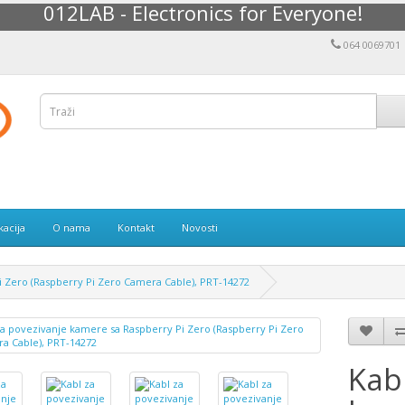
012LAB - Electronics for Everyone!
064 0069701
kacija
O nama
Kontakt
Novosti
i Zero (Raspberry Pi Zero Camera Cable), PRT-14272
Kab