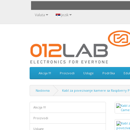
Valuta
Jezik
Akcija !!!
Proizvodi
Usluge
Podrška
Edu
Naslovna
Kabl za povezivanje kamere sa Raspberry P
Akcija !!!
Proizvodi
Usluge