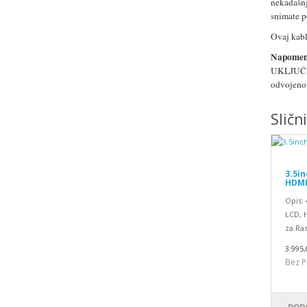
nekadašn
snimate 
Ovaj kabl
Napomen
UKLJUČUJ
odvojeno
Sličn
3.5i
HDMI 
Opis: 
LCD, H
za Ra
3.995,
Bez P
DODA