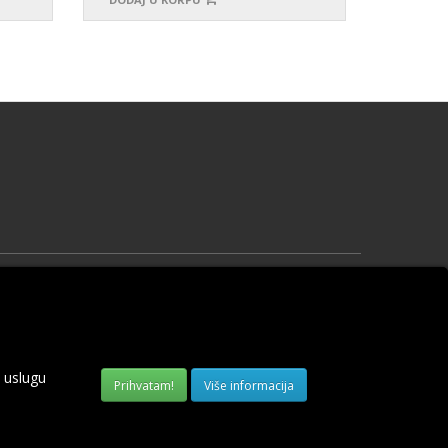
Vaš profil
Vaš profil
Prethodne narudžbine
Lista želja
 uslugu
Obaveštenja
Više informacija