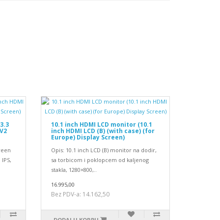
3.3
10.1 inch HDMI LCD monitor (10.1
 V2
inch HDMI LCD (B) (with case) (for
Europe) Display Screen)
reen
Opis: 10.1 inch LCD (B) monitor na dodir,
 IPS,
sa torbicom i poklopcem od kaljenog
stakla, 1280×800,..
16.995,00
Bez PDV-a: 14.162,50
DODAJ U KORPU