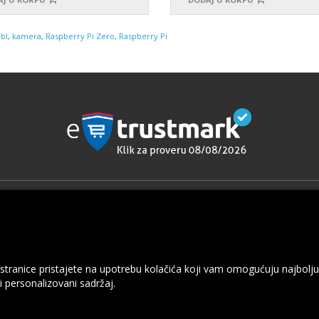
bl
,
kamera
,
Raspberry Pi Zero
,
Raspberry Pi
cije
Dodaci
Robne marke
e o dostavi i plaćanju
Poklon Vaučeri
rivatnosti
Partnerski program
 stranice pristajete na upotrebu kolačića koji vam omogućuju najbolju
uslovi korišćenja
Specijalne ponude
i personalizovani sadržaj.
ate nas
je
a