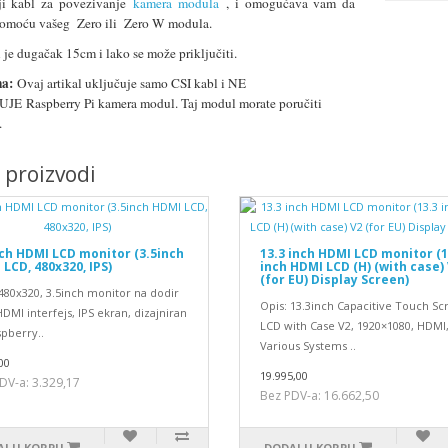
ji kabl za povezivanje
kamera modula
, i omogućava vam da
pomoću vašeg Zero ili Zero W modula.
 je dugačak 15cm i lako se može priključiti.
a:
Ovaj artikal uključuje samo CSI kabl i NE
E Raspberry Pi kamera modul. Taj modul morate poručiti
.
i proizvodi
nch HDMI LCD monitor (3.5inch
13.3 inch HDMI LCD monitor (1
LCD, 480x320, IPS)
inch HDMI LCD (H) (with case)
(for EU) Display Screen)
480x320, 3.5inch monitor na dodir
Opis: 13.3inch Capacitive Touch Sc
DMI interfejs, IPS ekran, dizajniran
LCD with Case V2, 1920×1080, HDMI,
spberry..
Various Systems ..
00
19.995,00
DV-a: 3.329,17
Bez PDV-a: 16.662,50
J U KORPU
DODAJ U KORPU