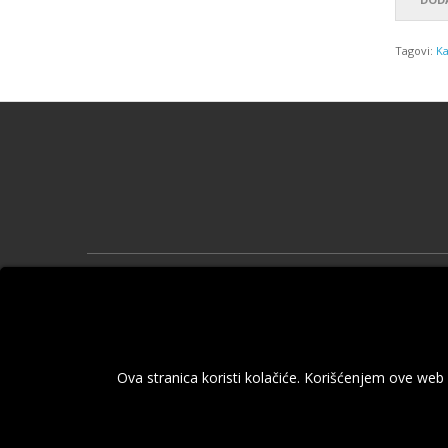
Tagovi:
Ka
Informa
O nama
Informacij
Politika p
Ova stranica koristi kolačiće. Korišćenjem ove web
Pravila i 
Kontaktir
Reklamaci
Mapa sajt