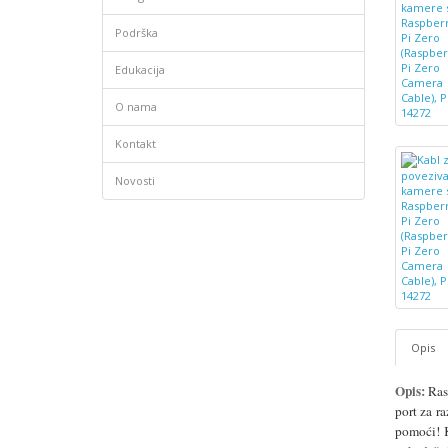
Podrška
Edukacija
O nama
Kontakt
Novosti
Opis
Opis:
Ras
port za r
pomoći! 