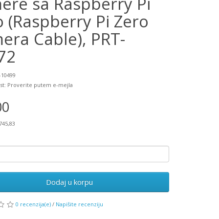
ere sa Raspberry Pi
o (Raspberry Pi Zero
era Cable), PRT-
72
-10499
st: Proverite putem e-mejla
00
745,83
Dodaj u korpu
0 recenzija(e)
/
Napišite recenziju