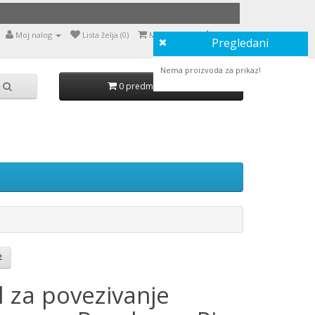
Moj nalog
Lista želja (0)
Moja korpa
Naruči
Pregledani
Nema proizvoda za prikaz!
0 predmet(a) - 0,00
l za povezivanje