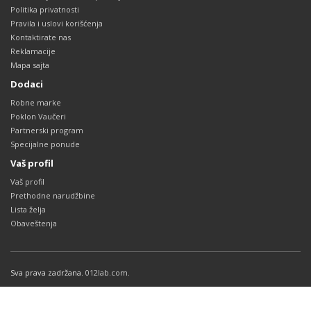
Politika privatnosti
Pravila i uslovi korišćenja
Kontaktirate nas
Reklamacije
Mapa sajta
Dodaci
Robne marke
Poklon Vaučeri
Partnerski program
Specijalne ponude
Vaš profil
Vaš profil
Prethodne narudžbine
Lista želja
Obaveštenja
Sva prava zadržana.
012lab.com
.