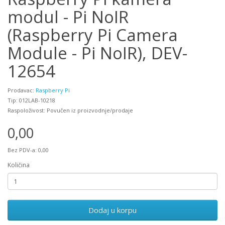
modul - Pi NoIR
(Raspberry Pi Camera
Module - Pi NoIR), DEV-
12654
Prodavac:
Raspberry Pi
Tip: 012LAB-10218
Raspoloživost: Povučen iz proizvodnje/prodaje
0,00
Bez PDV-a: 0,00
Količina
Dodaj u korpu