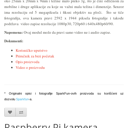
oko 25mm x 20mm x 9mm i težine malo preko 3g, što je čini odličnom za
mobilne i druge aplikacije za koje su važni mala težina i dimenzije. Senzor
ima rezoluciju od 5 megapiksela i fiksni objektiv na ploči. Što se tiče
fotografija, ova kamera pravi 2592 x 1944 piksela fotografije i takođe
podržava video zapise rezolucije 1080p30, 720p60 i 640x480p60/90.
Napomena:
Ovaj modul može da pravi samo video ne i audio zapise.
Dokumenti:
Korisničko uputstvo
Priručnik za brzi početak
Opis proizvoda
Video o proizvodu
* Originalni opisi i fotografije SparkFun-ovih proizvoda su korišćeni uz
dozvolu
Sparkfun
-a.
Raspberry Pi kamera