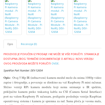
Opis
Recenzije (0)
PROIZVOD JE POVUČEN IZ PRODAJE I NE MOŽE SE VIŠE PORUČITI.
STRANICA JE
DOSTUPNA ZBOG TEHNIČKE DOKUMENTACIJE O ARTIKLU.
NOVU VERZIJU
OVOG PROIZVODA MOŽETE PORUČITI
OVDE
.
SparkFun Part Number: DEV-12654
Opis:
Ovaj 5 Mp IR (infracrveni) kamera modul može da snima 1080p video
zapise i fotografije, a povezuje se direktno na vaš Raspberry Pi mini računar.
Slično verziji RPi kamera modula koji nema snimanje u IR spektru,
p
riključite kameru preko trakastog kabla na CSI (Camera Serial Interface)
port na vašem Raspberry Pi računaru, podignite poslednju verziju Raspbian
operativnog sistema i kamera je spremna za rad. Sama ploča je veoma mala,