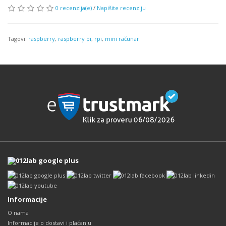
0 recenzija(e)
/
Napišite recenziju
Tagovi:
raspberry
,
raspberry pi
,
rpi
,
mini računar
Informacije
O nama
Informacije o dostavi i plaćanju