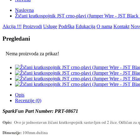
Naslovna
Žičani kratkospojnik JST crno-plavi (Jumper Wire - JST Blac
Akcija !!!
Proizvodi
Usluge
Podrška
Edukacija
O nama
Kontakt
Novo
Pregledani
Nema proizvoda za prikaz!
Opis
Recenzije (0)
SparkFun Part Number: PRT-08671
Opis:
Ovo je jednostavan žičani kratkospojnik sastavljen od 2 žice. Odličan za s
Dimenzije:
100mm dužina