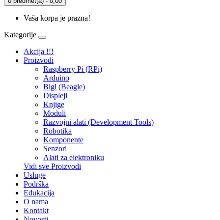
0 predmet(a) - 0,00
Vaša korpa je prazna!
Kategorije
Akcija !!!
Proizvodi
Raspberry Pi (RPi)
Arduino
Bigl (Beagle)
Displеji
Knjige
Moduli
Razvojni alati (Development Tools)
Robotika
Komponente
Senzori
Alati za elektroniku
Vidi sve Proizvodi
Usluge
Podrška
Edukacija
O nama
Kontakt
Novosti