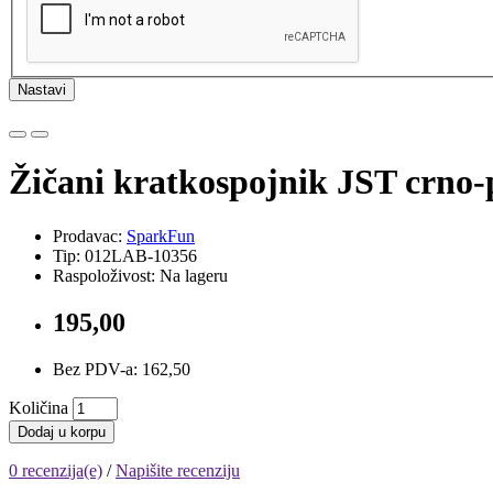
Nastavi
Žičani kratkospojnik JST crno-
Prodavac:
SparkFun
Tip: 012LAB-10356
Raspoloživost: Na lageru
195,00
Bez PDV-a: 162,50
Količina
Dodaj u korpu
0 recenzija(e)
/
Napišite recenziju