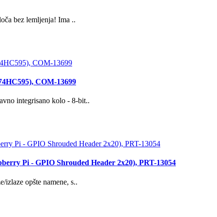
ča bez lemljenja! Ima ..
 SN74HC595), COM-13699
 integrisano kolo - 8-bit..
aspberry Pi - GPIO Shrouded Header 2x20), PRT-13054
izlaze opšte namene, s..