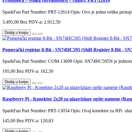
Protoploča – velika (Breadboard – Giant), PRT-12614
SparkFun Part Number: PRT-12614 Opis: Ovo je jedna velika protoplo
3.495,00
Bez PDV-a: 2.912,50
Dodaj u korpu
Pomerački registar 8-Bit - SN74HC595 (Shift Register 8-Bit -
SparkFun Part Number: COM-13699 Opis: SN74HC595N je jednostavno
195,00
Bez PDV-a: 162,50
Dodaj u korpu
Raspberry Pi - Konektor 2x20 za ulaze/izlaze opšte namene (R
SparkFun Part Number: PRT-13054 Opis: Ovaj konektor za RPi ulaze/
145,00
Bez PDV-a: 120,83
Dodaj u korpu