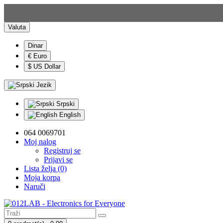
Valuta
Dinar
€ Euro
$ US Dollar
Jezik
Srpski
English
064 0069701
Moj nalog
Registruj se
Prijavi se
Lista želja (0)
Moja korpa
Naruči