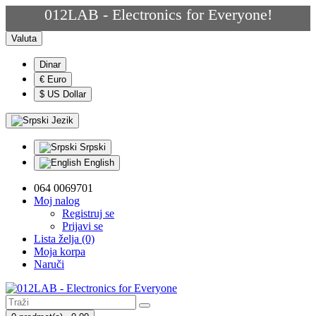
012LAB - Electronics for Everyone!
Valuta
Dinar
€ Euro
$ US Dollar
Jezik
Srpski
English
064 0069701
Moj nalog
Registruj se
Prijavi se
Lista želja (0)
Moja korpa
Naruči