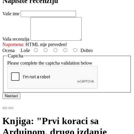
Napišite recenziju
Vaše ime
Vaša recenzija
Napomena:
HTML nije preveden!
Ocena
Loše
Dobro
Captcha
Please complete the captcha validation below
Nastavi
Knjiga: "Prvi koraci sa
Arduinom, drugo izdanje