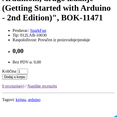
(Getting Started with Arduino
- 2nd Edition)", BOK-11471
Prodavac:
SparkFun
Tip: 012LAB-10030
Raspoloživost: Povučen iz proizvodnje/prodaje
0,00
Bez PDV-a: 0,00
Količina
Dodaj u korpu
0 recenzija(e)
/
Napišite recenziju
Tagovi:
knjiga
,
arduino