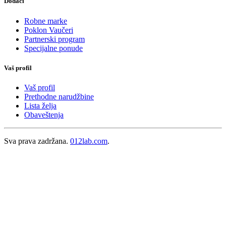
Dodaci
Robne marke
Poklon Vaučeri
Partnerski program
Specijalne ponude
Vaš profil
Vaš profil
Prethodne narudžbine
Lista želja
Obaveštenja
Sva prava zadržana.
012lab.com
.