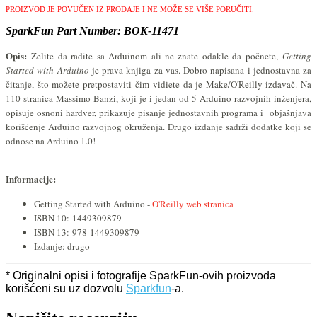
PROIZVOD JE POVUČEN IZ PRODAJE I NE MOŽE SE VIŠE PORUČITI.
SparkFun Part Number: BOK-11471
Opis:
Želite da radite sa Arduinom ali ne znate odakle da počnete,
Getting
Started with Arduino
je prava knjiga za vas. Dobro napisana i jednostavna za
čitanje, što možete pretpostaviti
čim vidiete da je
Make/O'Reilly
izdavač. Na
110 stranica Massimo Banzi, koji je i jedan od 5 Arduino razvojnih inženjera,
opisuje osnoni hardver, prikazuje pisanje jednostavnih programa i objašnjava
korišćenje Arduino razvojnog okruženja. Drugo izdanje sadrži dodatke koji se
odnose na Arduino 1.0!
Informacije:
Getting Started with Arduino -
O'Reilly web stranica
ISBN 10:
1449309879
ISBN 13:
978-1449309879
Izdanje: drugo
* Originalni opisi i fotografije SparkFun-ovih proizvoda
korišćeni su uz dozvolu
Sparkfun
-a.