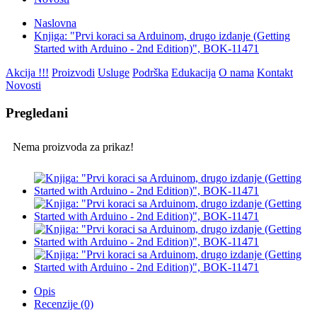
Naslovna
Knjiga: "Prvi koraci sa Arduinom, drugo izdanje (Getting
Started with Arduino - 2nd Edition)", BOK-11471
Akcija !!!
Proizvodi
Usluge
Podrška
Edukacija
O nama
Kontakt
Novosti
Pregledani
Nema proizvoda za prikaz!
Opis
Recenzije (0)