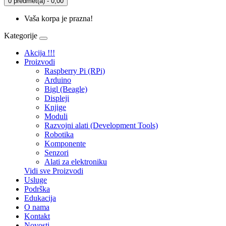
0 predmet(a) - 0,00
Vaša korpa je prazna!
Kategorije
Akcija !!!
Proizvodi
Raspberry Pi (RPi)
Arduino
Bigl (Beagle)
Displеji
Knjige
Moduli
Razvojni alati (Development Tools)
Robotika
Komponente
Senzori
Alati za elektroniku
Vidi sve Proizvodi
Usluge
Podrška
Edukacija
O nama
Kontakt
Novosti