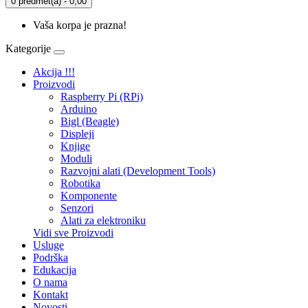
0 predmet(a) - 0,00
Vaša korpa je prazna!
Kategorije
Akcija !!!
Proizvodi
Raspberry Pi (RPi)
Arduino
Bigl (Beagle)
Displеji
Knjige
Moduli
Razvojni alati (Development Tools)
Robotika
Komponente
Senzori
Alati za elektroniku
Vidi sve Proizvodi
Usluge
Podrška
Edukacija
O nama
Kontakt
Novosti