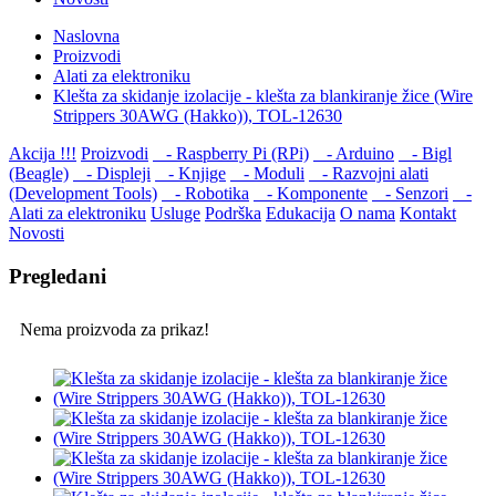
Naslovna
Proizvodi
Alati za elektroniku
Klešta za skidanje izolacije - klešta za blankiranje žice (Wire
Strippers 30AWG (Hakko)), TOL-12630
Akcija !!!
Proizvodi
- Raspberry Pi (RPi)
- Arduino
- Bigl
(Beagle)
- Displеji
- Knjige
- Moduli
- Razvojni alati
(Development Tools)
- Robotika
- Komponente
- Senzori
-
Alati za elektroniku
Usluge
Podrška
Edukacija
O nama
Kontakt
Novosti
Pregledani
Nema proizvoda za prikaz!