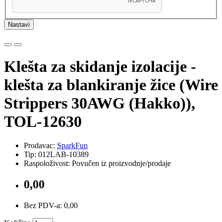
Nastavi
Klešta za skidanje izolacije -
klešta za blankiranje žice (Wire
Strippers 30AWG (Hakko)),
TOL-12630
Prodavac:
SparkFun
Tip: 012LAB-10389
Raspoloživost: Povučen iz proizvodnje/prodaje
0,00
Bez PDV-a: 0,00