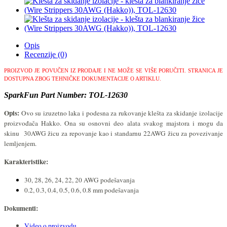
Opis
Recenzije (0)
PROIZVOD JE POVUČEN IZ PRODAJE I NE MOŽE SE VIŠE PORUČITI.
STRANICA JE
DOSTUPNA ZBOG TEHNIČKE DOKUMENTACIJE O ARTIKLU.
SparkFun Part Number: TOL-12630
Opis:
Ovo su izuzetno laka i podesna za rukovanje klešta za skidanje izolacije
proizvođača Hakko. Ona su osnovni deo alata svakog majstora i mogu da
skinu 30AWG žicu za repovanje kao i standarnu 22AWG žicu za povezivanje
lemljenjem.
Karakteristike:
30, 28, 26, 24, 22, 20 AWG podešavanja
0.2, 0.3, 0.4, 0.5, 0.6, 0.8 mm podešavanja
Dokumenti:
Video o proizvodu