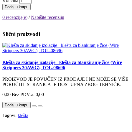
Količina
Dodaj u korpu
0 recenzija(e)
/
Napišite recenziju
Slični proizvodi
Klešta za skidanje izolacije - klešta za blankiranje žice (Wire
Strippers 30AWG), TOL-08696
PROIZVOD JE POVUČEN IZ PRODAJE I NE MOŽE SE VIŠE
PORUČITI. STRANICA JE DOSTUPNA ZBOG TEHNIČK..
0,00
Bez PDV-a: 0,00
Dodaj u korpu
Tagovi:
klešta