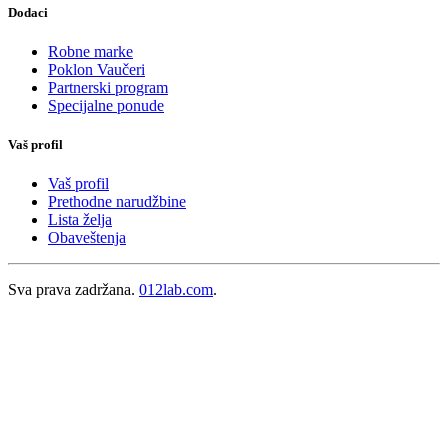
Dodaci
Robne marke
Poklon Vaučeri
Partnerski program
Specijalne ponude
Vaš profil
Vaš profil
Prethodne narudžbine
Lista želja
Obaveštenja
Sva prava zadržana.
012lab.com
.