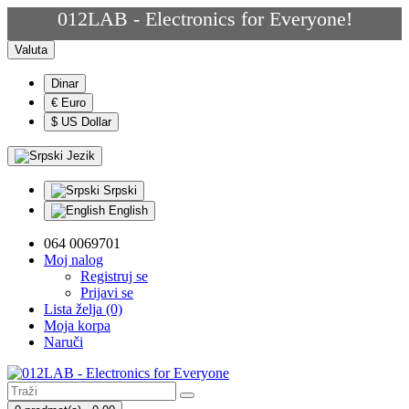
012LAB - Electronics for Everyone!
Valuta
Dinar
€ Euro
$ US Dollar
Jezik
Srpski
English
064 0069701
Moj nalog
Registruj se
Prijavi se
Lista želja (0)
Moja korpa
Naruči