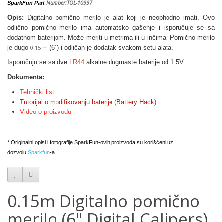
Number:TOL-10997
SparkFun Part
Opis:
Digitalno pomično merilo je alat koji je neophodno imati. Ovo
odlično pomično merilo ima automatsko gašenje i isporučuje se sa
dodatnom baterijom. Može meriti u metrima ili u inčima. Pomično merilo
je dugo
0.15 m
(6") i odličan je dodatak svakom setu alata.
Isporučuju se sa dve
LR44
alkalne dugmaste baterije od 1.5V.
Dokumenta:
Tehnički list
Tutorijal o modifikovanju baterije (
Battery Hack)
Video o proizvodu
* Originalni opisi i fotografije SparkFun-ovih proizvoda su korišćeni uz
dozvolu
Sparkfun
-a.
0.15m Digitalno pomično
merilo (6" Digital Calipers),