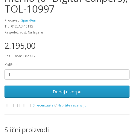
TOL-10997
Prodavac:
SparkFun
Tip: 012LAB-10115
Raspoloživost: Na lageru
2.195,00
Bez PDV-a: 1.829,17
Količina
Dodaj u korpu
0 recenzija(e)
/
Napišite recenziju
Slični proizvodi