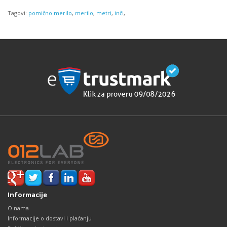
Tagovi:
pomično merilo
,
merilo
,
metri
,
inči
,
Informacije
O nama
Informacije o dostavi i plaćanju