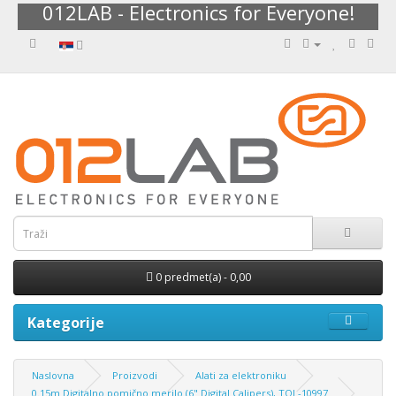
012LAB - Electronics for Everyone!
0 predmet(a) - 0,00
Kategorije
Naslovna
Proizvodi
Alati za elektroniku
0.15m Digitalno pomično merilo (6" Digital Calipers), TOL-10997