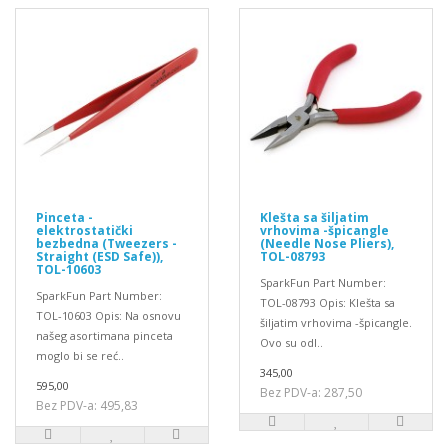
Pinceta -
Klešta sa šiljatim
elektrostatički
vrhovima -špicangle
bezbedna (Tweezers -
(Needle Nose Pliers),
Straight (ESD Safe)),
TOL-08793
TOL-10603
SparkFun Part Number:
SparkFun Part Number:
TOL-08793 Opis: Klešta sa
TOL-10603 Opis: Na osnovu
šiljatim vrhovima -špicangle.
našeg asortimana pinceta
Ovo su odl..
moglo bi se reć..
345,00
595,00
Bez PDV-a: 287,50
Bez PDV-a: 495,83