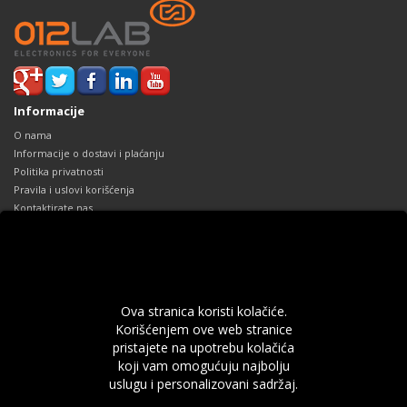
Informacije
O nama
Informacije o dostavi i plaćanju
Politika privatnosti
Pravila i uslovi korišćenja
Kontaktirate nas
Reklamacije
Mapa sajta
Dodaci
Robne marke
Ova stranica koristi kolačiće.
Poklon Vaučeri
Korišćenjem ove web stranice
Partnerski program
pristajete na upotrebu kolačića
Specijalne ponude
koji vam omogućuju najbolju
Vaš profil
uslugu i personalizovani sadržaj.
Vaš profil