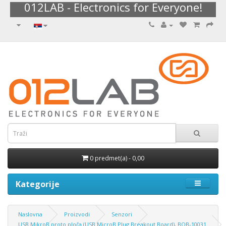
012LAB - Electronics for Everyone!
0 predmet(a) - 0,00
Kategorije
Naslovna
Proizvodi
Senzori
USB MikroB proto ploča (USB MicroB Plug Breakout Board), BOB-10031