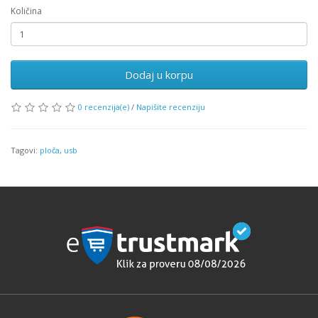
Količina
Dodaj u korpu
0 recenzija(e)
/
Napišite recenziju
Tagovi:
ploča
,
usb