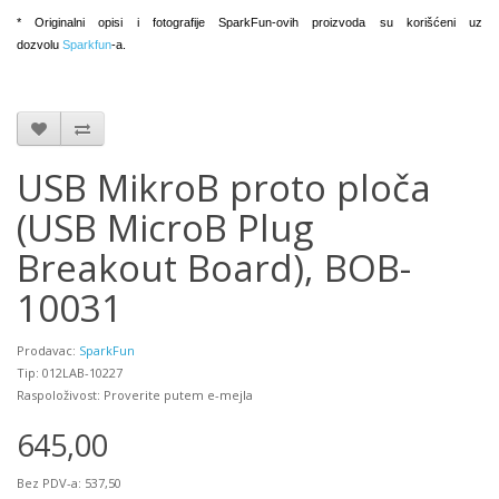
* Originalni opisi i fotografije SparkFun-ovih proizvoda su korišćeni uz
dozvolu
Sparkfun
-a.
USB MikroB proto ploča
(USB MicroB Plug
Breakout Board), BOB-
10031
Prodavac:
SparkFun
Tip: 012LAB-10227
Raspoloživost: Proverite putem e-mejla
645,00
Bez PDV-a: 537,50