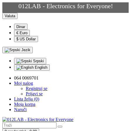
012LAB - Electronics for Everyone!
Valuta
Dinar
€ Euro
$ US Dollar
Jezik
Srpski
English
064 0069701
Moj nalog
Registruj se
Prijavi se
Lista želja (0)
Moja korpa
Naruči