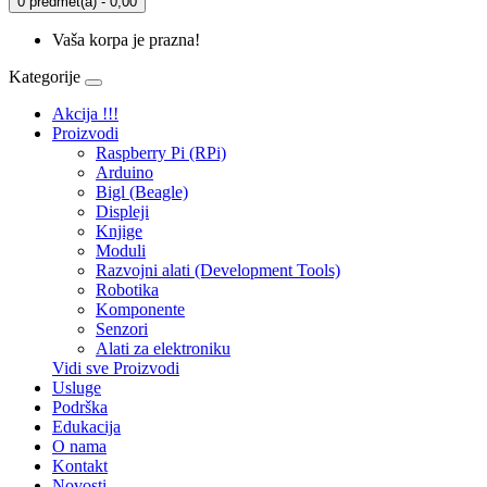
0 predmet(a) - 0,00
Vaša korpa je prazna!
Kategorije
Akcija !!!
Proizvodi
Raspberry Pi (RPi)
Arduino
Bigl (Beagle)
Displеji
Knjige
Moduli
Razvojni alati (Development Tools)
Robotika
Komponente
Senzori
Alati za elektroniku
Vidi sve Proizvodi
Usluge
Podrška
Edukacija
O nama
Kontakt
Novosti