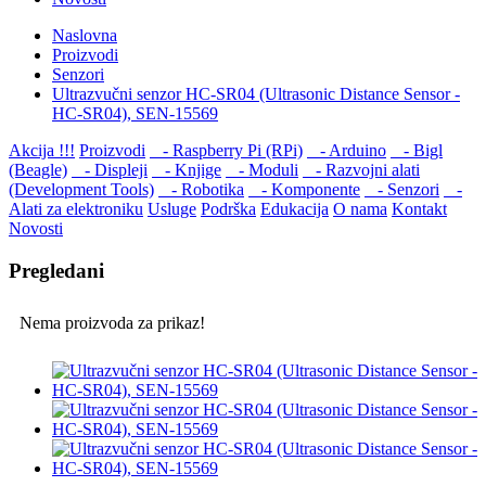
Naslovna
Proizvodi
Senzori
Ultrazvučni senzor HC-SR04 (Ultrasonic Distance Sensor -
HC-SR04), SEN-15569
Akcija !!!
Proizvodi
- Raspberry Pi (RPi)
- Arduino
- Bigl
(Beagle)
- Displеji
- Knjige
- Moduli
- Razvojni alati
(Development Tools)
- Robotika
- Komponente
- Senzori
-
Alati za elektroniku
Usluge
Podrška
Edukacija
O nama
Kontakt
Novosti
Pregledani
Nema proizvoda za prikaz!