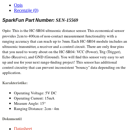
Opis
Recenzije (0)
SparkFun Part Number
:
SEN-15569
Opis:
This is the HC-SR04 ultrasonic distance sensor. This economical sensor
provides 2cm to 400cm of non-contact measurement functionality with a
ranging accuracy that can reach up to 3mm. Each HC-SR04 module includes an
ultrasonic transmitter, a receiver and a control circuit.
There are only four pins
that you need to worry about on the HC-SR04: VCC (Power), Trig (Trigger),
Echo (Receive), and GND (Ground). You will find this sensor very easy to set
up and use for your next range-finding project!
This sensor has additional
control circuitry that can prevent inconsistent "bouncy" data depending on the
application.
Karakteristike:
Operating Voltage: 5V DC
Operating Current: 15mA
Measure Angle: 15°
Ranging Distance: 2cm - 4m
Dokumenti
:
Datasheet