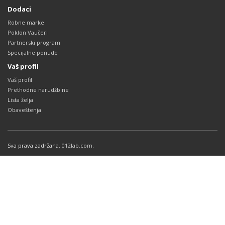
Dodaci
Robne marke
Poklon Vaučeri
Partnerski program
Specijalne ponude
Vaš profil
Vaš profil
Prethodne narudžbine
Lista želja
Obaveštenja
Sva prava zadržana.
012lab.com
.