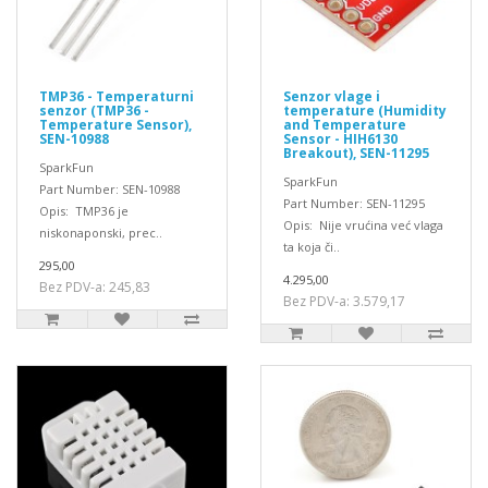
TMP36 - Temperaturni
Senzor vlage i
senzor (TMP36 -
temperature (Humidity
Temperature Sensor),
and Temperature
SEN-10988
Sensor - HIH6130
Breakout), SEN-11295
SparkFun
SparkFun
Part Number: SEN-10988
Part Number: SEN-11295
Opis: TMP36 je
Opis: Nije vrućina već vlaga
niskonaponski, prec..
ta koja či..
295,00
4.295,00
Bez PDV-a: 245,83
Bez PDV-a: 3.579,17