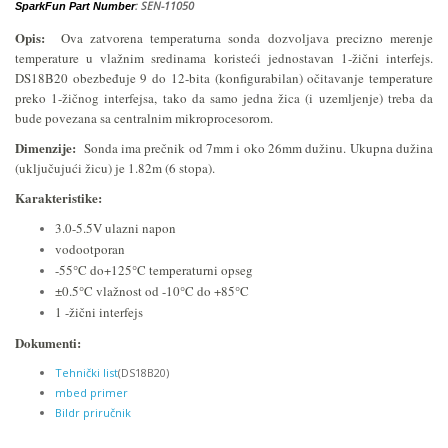
: SEN-11050
SparkFun Part Number
Opis:
Ova zatvorena temperaturna sonda dozvoljava precizno merenje
temperature u vlažnim sredinama koristeći jednostavan 1-žični interfejs.
DS18B20 obezbeđuje 9 do 12-bita (konfigurabilan) očitavanje temperature
preko 1-žičnog interfejsa, tako da samo jedna žica (i uzemljenje) treba da
bude povezana sa centralnim mikroprocesorom.
Dimenzije:
Sonda ima prečnik od 7mm i oko 26mm dužinu. Ukupna dužina
(uključujući žicu) je 1.82m (6 stopa).
Karakteristike:
3.0-5.5V ulazni napon
vodootporan
-55°C do+125°C temperaturni opseg
±0.5°C vlažnost od -10°C do +85°C
1 -žični interfejs
Dokumenti:
Tehnički list
(DS18B20)
mbed primer
Bildr priručnik