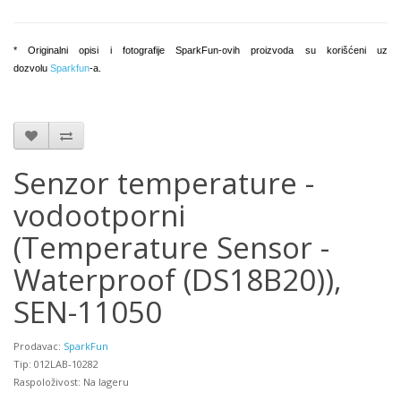
* Originalni opisi i fotografije SparkFun-ovih proizvoda su korišćeni uz
dozvolu
Sparkfun
-a.
Senzor temperature -
vodootporni
(Temperature Sensor -
Waterproof (DS18B20)),
SEN-11050
Prodavac:
SparkFun
Tip: 012LAB-10282
Raspoloživost: Na lageru