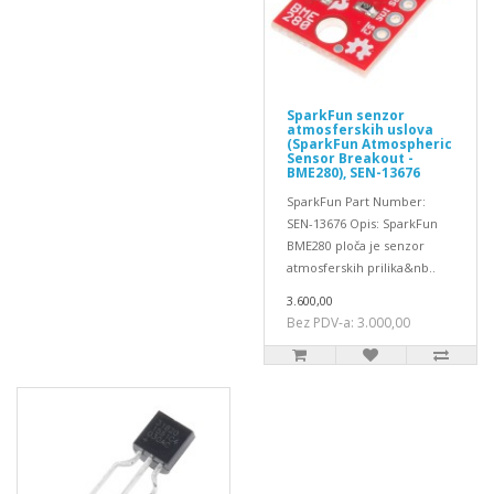
SparkFun senzor
atmosferskih uslova
(SparkFun Atmospheric
Sensor Breakout -
BME280), SEN-13676
SparkFun Part Number:
SEN-13676 Opis: SparkFun
BME280 ploča je senzor
atmosferskih prilika&nb..
3.600,00
Bez PDV-a: 3.000,00