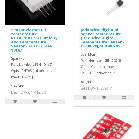
Senzor vlažnosti i
Jednožični digitalni
temperature
senzor temperature
RHT03/DHT22 (Humidity
(One Wire Digital
and Temperature
Temperature Sensor -
Sensor - RHT03), SEN-
DS18B20), SEN-00245
10167
SparkFun
SparkFun
Part Number: SEN-00245
Part Number: SEN-10167
Opis: Ovo je najnoviji
Opis: RHT03 (takođe poznat
DS18B20 jednožični di..
kao DHT-22) j..
695,00
1.695,00
Bez PDV-a: 579,17
Bez PDV-a: 1.412,50