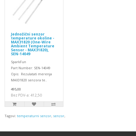
Jednožični senzor
temperature okoline -
MAX31820 (One-Wire
Ambient Temperature
Sensor - MAX31820),
SEN-14049
SparkFun
Part Number: SEN-14049
Opis: Rezulatati merenja
MAX31820 senzora te..
495,00
Bez PDV-a: 412,50
Tagovi:
temperaturni senzor
,
senzor
,