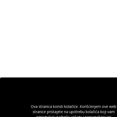
Ova stranica koristi kolačiće. Korišćenjem ove web
stranice pristajete na upotrebu kolačića koji vam
omogućuju najbolju uslugu i personalizovani