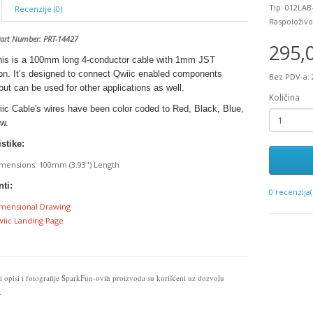
Tip: 012LAB
Recenzije (0)
Raspoloživo
Part Number:
PRT-14427
295,
his is a 100mm long 4-conductor cable with 1mm JST
ion. It’s designed to connect Qwiic enabled components
Bez PDV-a: 
but can be used for other applications as well.
Količina
ic Cable's wires have been color coded to Red, Black, Blue,
w.
stike:
mensions: 100mm (3.93") Length
ti:
0 recenzija(
mensional Drawing
iic Landing Page
i opisi i fotografije SparkFun-ovih proizvoda su korišćeni uz dozvolu
.