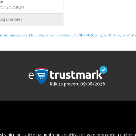
00
DV-a: 2.745,83
DAJ U KORPU
nzor
,
sensor
,
sparkfun
,
sfe
,
sensor
,
breakout
,
VCNL4040 (Qwiic)
,
SEN-15177
,
sen-151
cije
Dodaci
Robne marke
e o dostavi i plaćanju
Poklon Vaučeri
rivatnosti
Partnerski program
 stranice pristajete na upotrebu kolačića koji vam omogućuju najbolju
uslovi korišćenja
Specijalne ponude