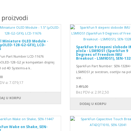
i proizvodi
al Miniature OLED Module -
(μOLED-128-G2-GFX), LCD-
SparkFun 9 stepeni slobode 
6
ploča - LSM9DS1 (SparkFun 9
Degrees of Freedom IMU
Fun Part Number:LCD-11676
Breakout - LSM9DS1), SEN-132
µOLED-128-G2 je kompaktan displej
SparkFun Part Number: SEN-13284 
 od 4D Systems-a k..
LSM9DS1 je svestran, osetljiv na p
00
sist..
DV-a: 7.079,17
3.495,00
Bez PDV-a: 2.912,50
DAJ U KORPU
DODAJ U KORPU
kFun Wake on Shake, SEN-
7