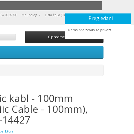
064 0069701
Moj nalog
Lista želja (0)
Moja korpa
Naruči
Pregledani
Nema proizvoda za prikaz!
0 predmet(a) - 0,00
ic kabl - 100mm
iic Cable - 100mm),
-14427
parkFun