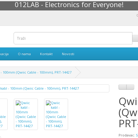
012LAB - Electronics for Everyone!
kacija
O nama
Kontakt
Novosti
l - 100mm (Qwiic Cable - 100mm), PRT-14427
Qwi
(Qw
PRT
Prodavac:
S