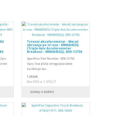
IMU
Troosni akcelerometar - Merač
ubrzanja po tri ose - MMA8452Q
(Triple Axis Accelerometer
84
Breakout - MMA8452Q), SEN-12756
Opis:
SparkFun Part Number: SEN-12756
okrete
Opis: Ova ploča omogućava lakše
korištenje tan..
1.295,00
Bez PDV-a: 1.079,17
DODAJ U KORPU