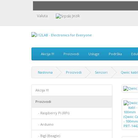
Valuta
Jezik
Akcija !!!
Proizvodi
Usluge
Podrška
Edu
Naslovna
Proizvodi
Senzori
Qwiic kab
Akcija !!!
Proizvodi
- Raspberry Pi (RPi)
- Arduino
- Bigl (Beagle)