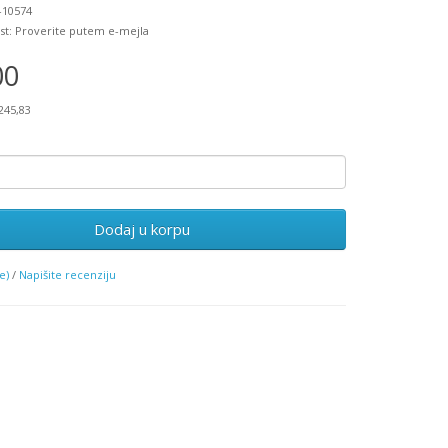
-10574
st: Proverite putem e-mejla
00
245,83
Dodaj u korpu
e)
/
Napišite recenziju