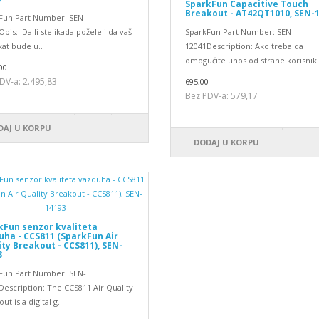
SparkFun Capacitive Touch
Breakout - AT42QT1010, SEN-
Fun Part Number: SEN-
pis: Da li ste ikada poželeli da vaš
SparkFun Part Number: SEN-
at bude u..
12041Description: Ako treba da
omogućite unos od strane korisnik.
00
DV-a: 2.495,83
695,00
Bez PDV-a: 579,17
DAJ U KORPU
DODAJ U KORPU
kFun senzor kvaliteta
uha - CCS811 (SparkFun Air
ty Breakout - CCS811), SEN-
3
Fun Part Number: SEN-
Description: The CCS811 Air Quality
ut is a digital g..