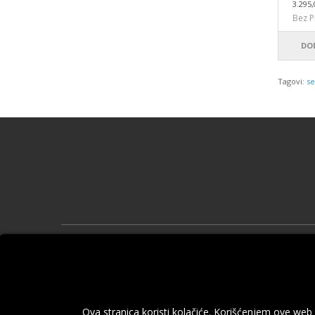
3.295,
Bez P
DO
Tagovi:
se
Informa
O nama
Informacij
Politika p
Ova stranica koristi kolačiće. Korišćenjem ove web
Pravila i 