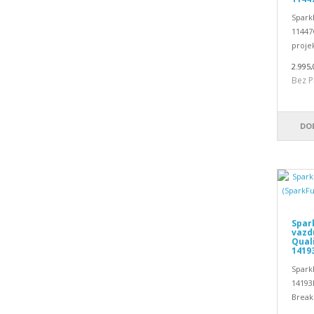
Spark
11447O
projek
2.995,
Bez P
DO
Spar
vazd
Quali
1419
Spark
14193
Breako