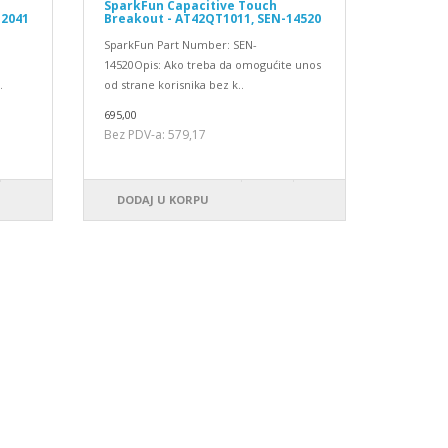
SparkFun Capacitive Touch
12041
Breakout - AT42QT1011, SEN-14520
SparkFun Part Number: SEN-
14520Opis: Ako treba da omogućite unos
.
od strane korisnika bez k..
695,00
Bez PDV-a: 579,17
DODAJ U KORPU