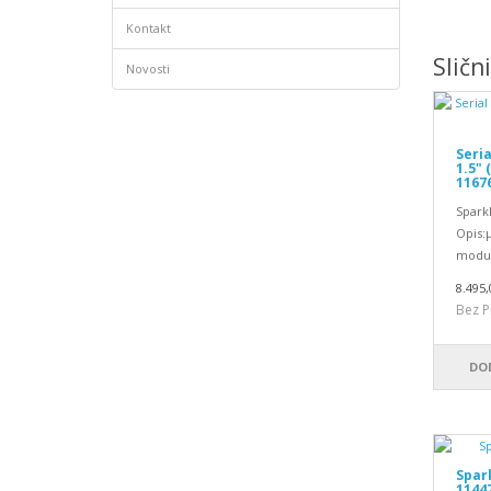
Kontakt
Sličn
Novosti
Seri
1.5" 
1167
Spark
Opis:
modul
8.495,
Bez P
DO
Spar
1144