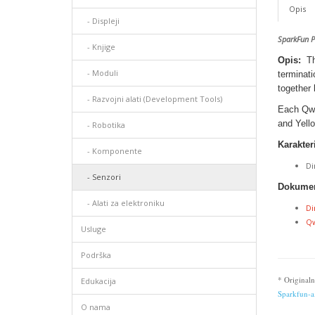
Opis
- Displеji
SparkFun 
- Knjige
Opis:
T
- Moduli
terminat
together 
- Razvojni alati (Development Tools)
Each Qwi
and Yello
- Robotika
Karakteri
- Komponente
Di
- Senzori
Dokumen
- Alati za elektroniku
Di
Qw
Usluge
Podrška
* Originaln
Edukacija
Sparkfun-a
O nama