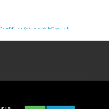
77
,
vcnl4040
,
qwiic
,
Qwiic
,
cable
,
prt-11427
,
qwiic cable
Vaš profil
Vaš profil
Prethodne narudžbine
Lista želja
 uslugu
Obaveštenja