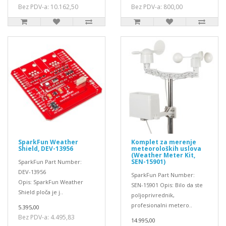
Bez PDV-a: 10.162,50
Bez PDV-a: 800,00
SparkFun Weather
Komplet za merenje
Shield, DEV-13956
meteoroloških uslova
(Weather Meter Kit,
SEN-15901)
SparkFun Part Number:
DEV-13956
SparkFun Part Number:
Opis: SparkFun Weather
SEN-15901 Opis: Bilo da ste
Shield ploča je j..
poljoprivrednik,
profesionalni metero..
5.395,00
Bez PDV-a: 4.495,83
14.995,00