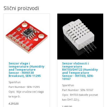
Slični proizvodi
Senzor vlage i
Senzor vlažnosti i
temperature (Humidity
temperature
and Temperature
RHT03/DHT22 (Humidity
Sensor - HIH6130
and Temperature
Breakout), SEN-11295
Sensor - RHT03), SEN-
10167
SparkFun
SparkFun
Part Number: SEN-11295
Part Number: SEN-10167
Opis: Nije vrućina već vlaga
Opis: RHT03 (takođe poznat
ta koja či..
kao DHT-22) j..
4.295,00
1.695,00