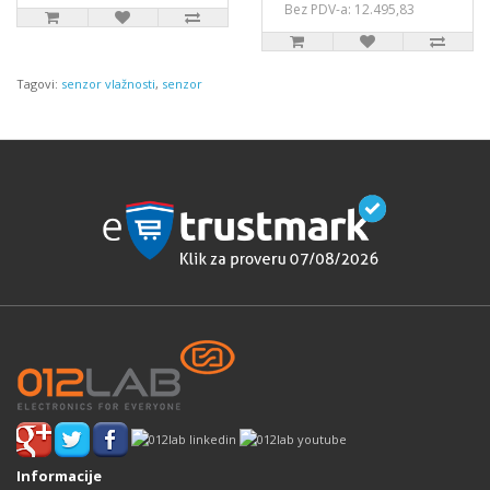
Bez PDV-a: 12.495,83
Tagovi:
senzor vlažnosti
,
senzor
Informacije