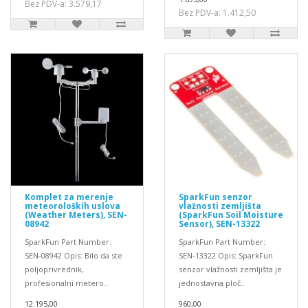
Bez PDV-a: 3.579,17
Bez PDV-a: 1.412,50
Komplet za merenje
SparkFun senzor
meteoroloških uslova
vlažnosti zemljišta
(Weather Meters), SEN-
(SparkFun Soil Moisture
08942
Sensor), SEN-13322
SparkFun Part Number:
SparkFun Part Number:
SEN-08942 Opis: Bilo da ste
SEN-13322 Opis: SparkFun
poljoprivrednik,
senzor vlažnosti zemljišta je
profesionalni metero..
jednostavna ploč..
12.195,00
960,00