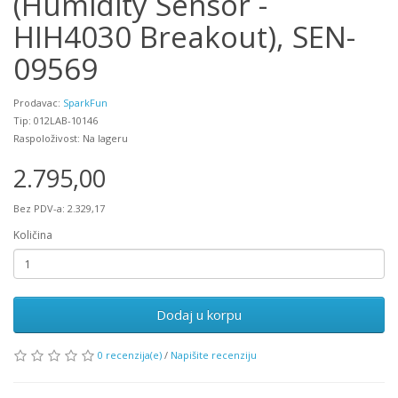
(Humidity Sensor -
HIH4030 Breakout), SEN-
09569
Prodavac:
SparkFun
Tip: 012LAB-10146
Raspoloživost: Na lageru
2.795,00
Bez PDV-a: 2.329,17
Količina
Dodaj u korpu
0 recenzija(e)
/
Napišite recenziju