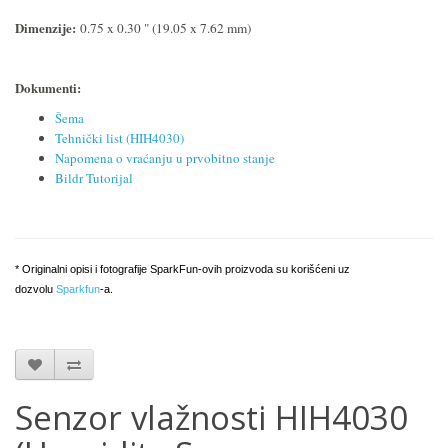
Dimenzije:
0.75 x 0.30 " (19.05 x 7.62 mm)
Dokumenti:
Šema
Tehnički list (HIH4030)
Napomena o vraćanju u prvobitno stanje
Bildr Tutorijal
* Originalni opisi i fotografije SparkFun-ovih proizvoda su korišćeni uz
dozvolu
Sparkfun
-a.
Senzor vlažnosti HIH4030