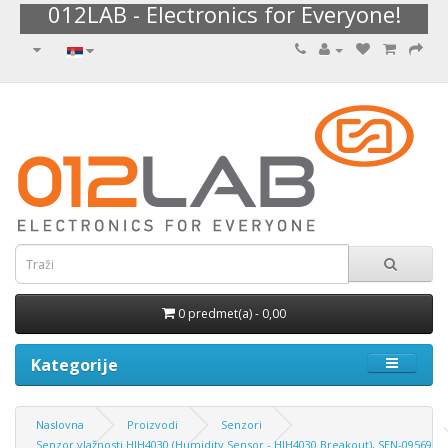
012LAB - Electronics for Everyone!
0 predmet(a) - 0,00
Kategorije
Naslovna
Proizvodi
Senzori
Senzor vlažnosti HIH4030 (Humidity Sensor - HIH4030 Breakout), SEN-09569