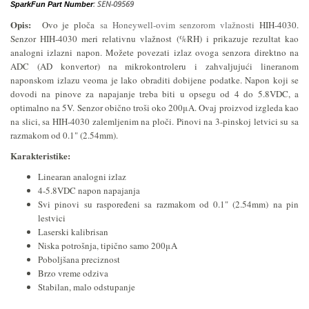
: SEN-09569
SparkFun Part Number
Opis:
Ovo je ploča
s
a 
Honeywell-ovim senzorom vlažnosti 
HIH-4030.
Senzor HIH-4030 meri relativnu vlažnost (%RH) i prikazuje rezultat kao
analogni izlazni napon. Možete povezati izlaz ovoga senzora direktno na
ADC (AD konvertor) na mikrokontroleru i zahvaljujući lineranom
naponskom izlazu veoma je lako obraditi dobijene podatke. Napon koji se
dovodi na pinove za napajanje treba biti u opsegu od 4 do 5.8VDC, a
optimalno na 5V. Senzor obično troši oko 200μA. Ovaj proizvod izgleda kao
na slici, sa HIH-4030 zalemljenim na ploči. Pinovi na 3-pinskoj letvici su sa
razmakom od 0.1" (2.54mm).
Karakteristike:
Linearan analogni izlaz
4-5.8VDC napon napajanja
Svi pinovi su raspoređeni sa razmakom od 0.1" (2.54mm) na pin
lestvici
Laserski kalibrisan
Niska potrošnja, tipično samo 200μA
Poboljšana preciznost
Brzo vreme odziva
Stabilan, malo odstupanje