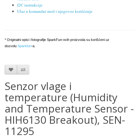
I2C instrukcije
Ulaz u komandni mod i njegovoo korišćenje
* Originalni opisi i fotografije SparkFun-ovih proizvoda su korišćeni uz
dozvolu
Sparkfun
-a.
Senzor vlage i
temperature (Humidity
and Temperature Sensor -
HIH6130 Breakout), SEN-
11295