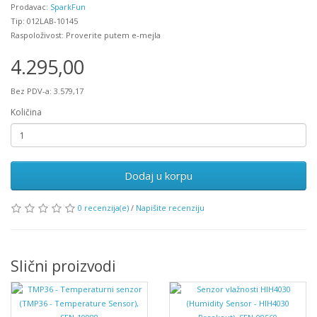
Prodavac:
SparkFun
Tip: 012LAB-10145
Raspoloživost: Proverite putem e-mejla
4.295,00
Bez PDV-a: 3.579,17
Količina
Dodaj u korpu
0 recenzija(e)
/
Napišite recenziju
Slični proizvodi