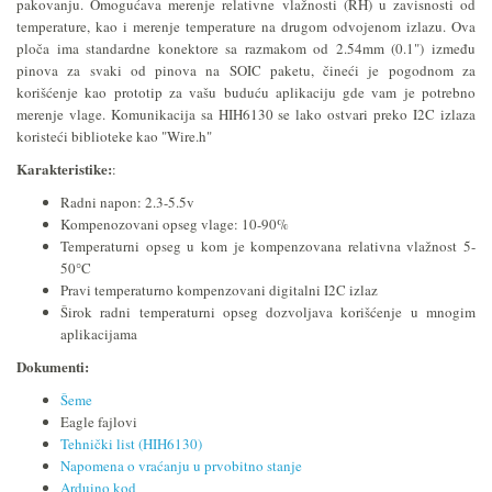
pakovanju. Omogućava merenje relativne vlažnosti (RH) u zavisnosti od
temperature, kao i merenje temperature na drugom odvojenom izlazu. Ova
ploča ima standardne konektore sa razmakom od 2.54mm (0.1") između
pinova za svaki od pinova na SOIC paketu, čineći je pogodnom za
korišćenje kao prototip za vašu buduću aplikaciju gde vam je potrebno
merenje vlage. Komunikacija sa HIH6130 se lako ostvari preko I2C izlaza
koristeći biblioteke kao "Wire.h"
Karakteristike:
:
Radni napon: 2.3-5.5v
Kompenozovani opseg vlage: 10-90%
Temperaturni opseg u kom je kompenzovana relativna vlažnost 5-
50°C
Pravi temperaturno kompenzovani digitalni I2C izlaz
Širok radni temperaturni opseg dozvoljava korišćenje u mnogim
aplikacijama
Dokumenti:
Šeme
Eagle fajlovi
Tehnički list (HIH6130)
Napomena o vraćanju u prvobitno stanje
Arduino kod