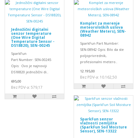
Komplet za merenje
meteoroloških uslova
Jednožični digitalni
(Weather Meters), SEN-
senzor temperature
08942
(One Wire Digital
Temperature Sensor -
SparkFun Part Number:
DS18B20), SEN-00245
SEN-08942 Opis: Bilo da ste
SparkFun
poljoprivrednik,
Part Number: SEN-00245
profesionalni metero..
Opis: Ovo je najnoviji
12.195,00
DS18B20 jednožični di..
Bez PDV-a: 10.162,50
695,00
Bez PDV-a: 579,17
SparkFun senzor
vlažnosti zemljišta
(SparkFun Soil Moisture
Sensor), SEN-13322