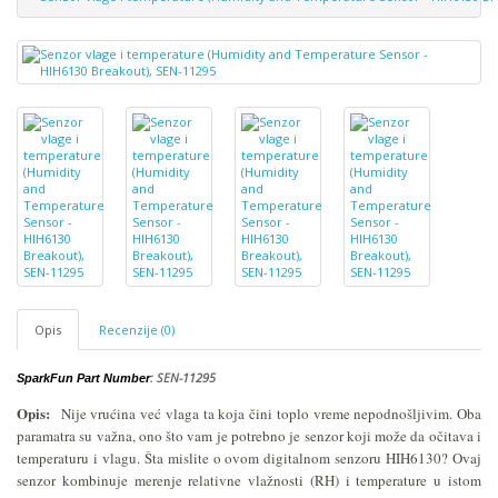
Opis
Recenzije (0)
: SEN-11295
SparkFun Part Number
Opis:
Nije vrućina već vlaga ta koja čini toplo vreme nepodnošljivim. Oba
paramatra su važna, ono što vam je potrebno je senzor koji može da očitava i
temperaturu i vlagu. Šta mislite o ovom digitalnom senzoru HIH6130? Ovaj
senzor kombinuje merenje relativne vlažnosti (RH) i temperature u istom