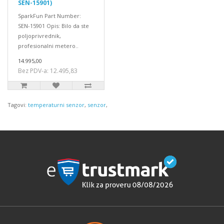
SEN-15901)
SparkFun Part Number:
SEN-15901 Opis: Bilo da ste
poljoprivrednik,
profesionalni metero..
14.995,00
Bez PDV-a: 12.495,83
Tagovi:
temperaturni senzor
,
senzor
,