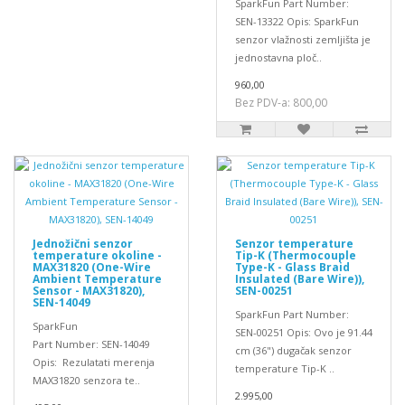
SparkFun Part Number:
SEN-13322 Opis: SparkFun
senzor vlažnosti zemljišta je
jednostavna ploč..
960,00
Bez PDV-a: 800,00
Jednožični senzor
Senzor temperature
temperature okoline -
Tip-K (Thermocouple
MAX31820 (One-Wire
Type-K - Glass Braid
Ambient Temperature
Insulated (Bare Wire)),
Sensor - MAX31820),
SEN-00251
SEN-14049
SparkFun Part Number:
SparkFun
SEN-00251 Opis: Ovo je 91.44
Part Number: SEN-14049
cm (36") dugačak senzor
Opis: Rezulatati merenja
temperature Tip-K ..
MAX31820 senzora te..
2.995,00