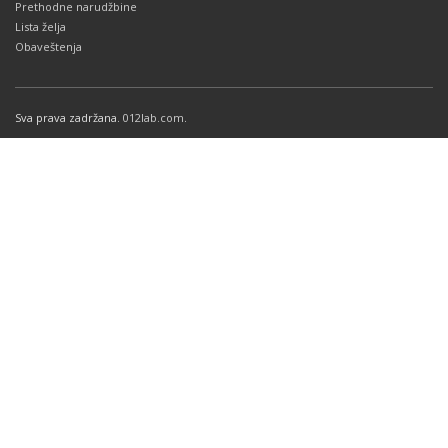
Prethodne narudžbine
Lista želja
Obaveštenja
Sva prava zadržana.
012lab.com
.