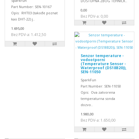
SparkFun
DOSTUPNA ZBOG TEHNIČK..
Part Number: SEN-10167
0,00
Opis: RHT03 (takođe poznat
Bez PDV-a: 0,00
kao DHT-22) j..
1.695,00
Bez PDV-a: 1.412,50
Senzor temperature -
vodootporni
(Temperature Sensor -
Waterproof (DS18B20)),
SEN-11050
SparkFun
Part Number: SEN-11050
Opis: Ova zatvorena
temperaturna sonda
dozvo..
1.980,00
Bez PDV-a: 1.650,00