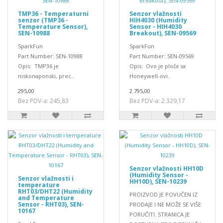
TMP36 - Temperaturni
Senzor vlažnosti
senzor (TMP36 -
HIH4030 (Humidity
Temperature Sensor),
Sensor - HIH4030
SEN-10988
Breakout), SEN-09569
SparkFun
SparkFun
Part Number: SEN-10988
Part Number: SEN-09569
Opis: TMP36 je
Opis: Ovo je ploča sa
niskonaponski, prec..
Honeywell-ovi..
295,00
2.795,00
Bez PDV-a: 245,83
Bez PDV-a: 2.329,17
Senzor vlažnosti HH10D
(Humidity Sensor -
Senzor vlažnosti i
HH10D), SEN-10239
temperature
RHT03/DHT22 (Humidity
PROIZVOD JE POVUČEN IZ
and Temperature
Sensor - RHT03), SEN-
PRODAJE I NE MOŽE SE VIŠE
10167
PORUČITI. STRANICA JE