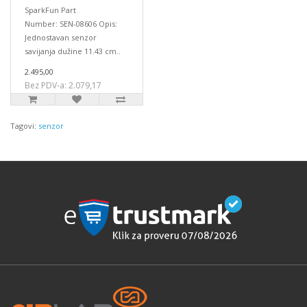
SparkFun Part
Number: SEN-08606 Opis:
Jednostavan senzor
savijanja dužine 11.43 cm..
2.495,00
Bez PDV-a: 2.079,17
Tagovi:
senzor