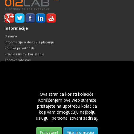
Informacije
O nama
Informacije o dostavi i plaćanju
Politika privatnosti
Pravila i uslovi korišćenja
Kontaktirate nas
Reklamacije
Mapa sajta
Dodaci
Robne marke
Ova stranica koristi kolačiće.
Poklon Vaučeri
Korišćenjem ove web stranice
Partnerski program
pristajete na upotrebu kolačića
Specijalne ponude
koji vam omogućuju najbolju
Vaš profil
uslugu i personalizovani sadržaj.
Vaš profil
Prethodne narudžbine
Više informacija