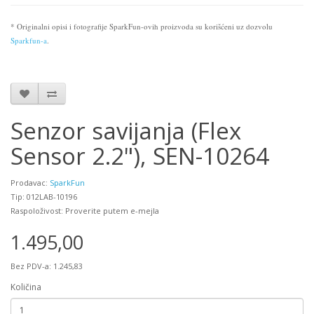
* Originalni opisi i fotografije SparkFun-ovih proizvoda su korišćeni uz dozvolu
Sparkfun-a
.
Senzor savijanja (Flex
Sensor 2.2"), SEN-10264
Prodavac:
SparkFun
Tip: 012LAB-10196
Raspoloživost: Proverite putem e-mejla
1.495,00
Bez PDV-a: 1.245,83
Količina