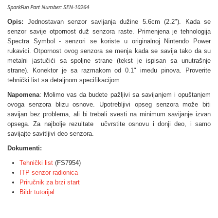
SparkFun Part Number: SEN-10264
Opis:
Jednostavan
senzor savijanja dužine 5.6cm (2.2"). Kada se
senzor savije otpornost duž senzora raste. Primenjena je tehnologija
Spectra Symbol - senzori se koriste u originalnoj Nintendo Power
rukavici. Otpornost ovog senzora se menja kada se savija tako da su
metalni jastučići sa spoljne strane (tekst je ispisan sa unutrašnje
strane). Konektor je sa razmakom od 0.1" imeđu pinova. Proverite
tehnički list sa detaljnom specifikacijom.
Napomena
: Molimo vas da budete pažljivi sa savijanjem i opuštanjem
ovoga senzora blizu osnove. Upotrebljivi opseg senzora može biti
savijan bez problema, ali bi trebali svesti na minimum savijanje izvan
opsega. Za najbolje rezultate učvrstite osnovu i donji deo, i samo
savijajte savitljivi deo senzora.
Dokumenti:
Tehnički list
(FS7954)
ITP senzor radionica
Priručnik za brzi start
Bildr tutorijal