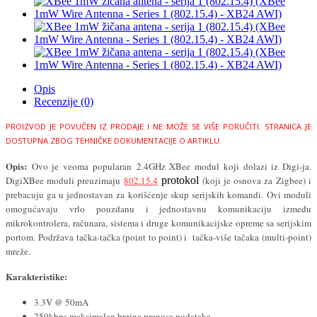
Opis
Recenzije (0)
PROIZVOD JE POVUČEN IZ PRODAJE I NE MOŽE SE VIŠE PORUČITI.
STRANICA JE
DOSTUPNA ZBOG TEHNIČKE DOKUMENTACIJE O ARTIKLU.
Opis:
Ovo je veoma popularan
2.4GHz XBee modul koji dolazi iz Digi-ja.
DigiXBee moduli preuzimaju
802.15.4
protokol
(koji je osnova za
Zigbee) i
prebacuju ga u jednostavan za korišćenje skup serijskih komandi.
Ovi moduli
omogućavaju vrlo pouzdanu i jednostavnu komunikaciju između
mikrokontrolera, računara, sistema i druge komunikacijske opreme sa serijskim
portom.
Podržava tačka-tačka (p
oint to point) i tačka-više tačaka
(
multi-point)
mreže
.
Karakteristike:
3.3V @ 50mA
250kbps maksimalan brzina prenosa podataka