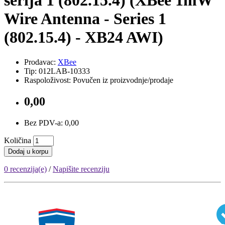
serija 1 (802.15.4) (XBee 1mW
Wire Antenna - Series 1
(802.15.4) - XB24 AWI)
Prodavac:
XBee
Tip: 012LAB-10333
Raspoloživost: Povučen iz proizvodnje/prodaje
0,00
Bez PDV-a: 0,00
Količina
Dodaj u korpu
0 recenzija(e)
/
Napišite recenziju