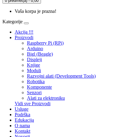
0 predmet(a) - 0,00
Vaša korpa je prazna!
Kategorije
Akcija !!!
Proizvodi
Raspberry Pi (RPi)
Arduino
Bigl (Beagle)
Displеji
Knjige
Moduli
Razvojni alati (Development Tools)
Robotika
Komponente
Senzori
Alati za elektroniku
Vidi sve Proizvodi
Usluge
Podrška
Edukacija
O nama
Kontakt
Novosti