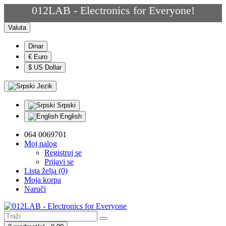
012LAB - Electronics for Everyone!
Valuta
Dinar
€ Euro
$ US Dollar
Jezik
Srpski
English
064 0069701
Moj nalog
Registruj se
Prijavi se
Lista želja (0)
Moja korpa
Naruči