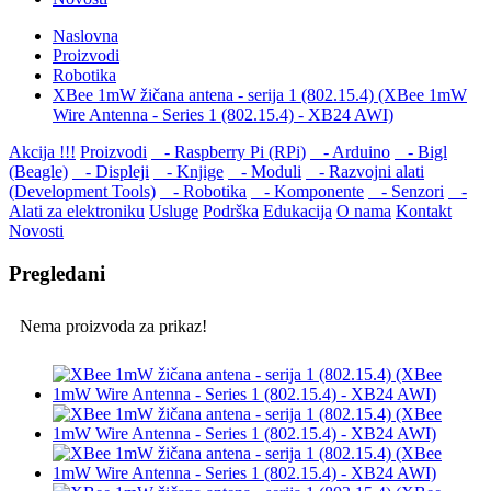
Naslovna
Proizvodi
Robotika
XBee 1mW žičana antena - serija 1 (802.15.4) (XBee 1mW
Wire Antenna - Series 1 (802.15.4) - XB24 AWI)
Akcija !!!
Proizvodi
- Raspberry Pi (RPi)
- Arduino
- Bigl
(Beagle)
- Displеji
- Knjige
- Moduli
- Razvojni alati
(Development Tools)
- Robotika
- Komponente
- Senzori
-
Alati za elektroniku
Usluge
Podrška
Edukacija
O nama
Kontakt
Novosti
Pregledani
Nema proizvoda za prikaz!