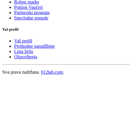
Robne marke
Poklon Vaučeri
Partnerski program
Specijalne ponude
Vaš profil
Vaš profil
Prethodne narudžbine
Lista želja
Obaveštenja
Sva prava zadržana.
012lab.com
.