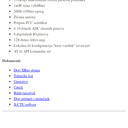
1mW izlaz (+0dBm)
300ft (100m) opseg
Žičana antena
Potpun FCC sertifikat
6 10-bitnih ADC ulaznih pinova
8 digitalnih IO pinova
128-bitno šifrovanje
Lokalna ili konfiguracija "kroz vazduh" (over-air)
AT ili API komandni set
Dokumenti:
Digi XBee strana
Tehnički list
Uputstvo
Crteži
Bildr tutorijal
Digi primeri i priručnik
X-CTU softver