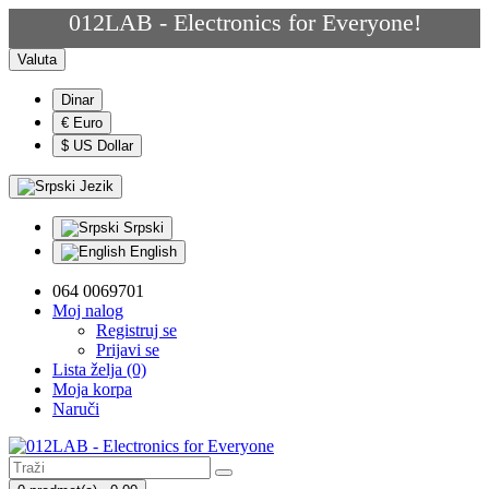
012LAB - Electronics for Everyone!
Valuta
Dinar
€ Euro
$ US Dollar
Jezik
Srpski
English
064 0069701
Moj nalog
Registruj se
Prijavi se
Lista želja (0)
Moja korpa
Naruči