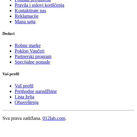
Pravila i uslovi korišćenja
Kontaktirate nas
Reklamacije
Mapa sajta
Dodaci
Robne marke
Poklon Vaučeri
Partnerski program
Specijalne ponude
Vaš profil
Vaš profil
Prethodne narudžbine
Lista želja
Obaveštenja
Sva prava zadržana.
012lab.com
.