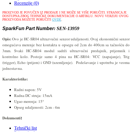
Recenzije (0)
PROIZVOD JE POVUČEN IZ PRODAJE I NE MOŽE SE VIŠE PORUČITI.
STRANICA JE
DOSTUPNA ZBOG TEHNIČKE DOKUMENTACIJE O ARTIKLU.
NOVU VERZIJU OVOG
PROIZVODA MOŽETE PORUČITI
OVDE
.
SparkFun Part Number
:
SEN-13959
Opis:
Ovo je HC-SR04 ultrazvučni senzor udaljenosti. Ovaj ekonomični senzor
omogućava merenje bez kontakta u opsegu od 2cm do 400cm sa tačnošću do
3mm. Svaki HC-SR04 modul sadrži ultrazvučni predajnik, prijemnik i
kontrolno kolo. Postoje samo 4 pina na
HC-SR04
: VCC (napajanje), Trig
(trigger), Echo (prijem) i GND (uzemljenje). Podešavanje i upotreba je veoma
jednostavna.
Karakteristike:
Radni napon: 5V
Radna DC struja: 15mA
Ugao merenja: 15°
Opseg udaljenosti: 2cm - 4m
Dokumenti
:
Tehnički list