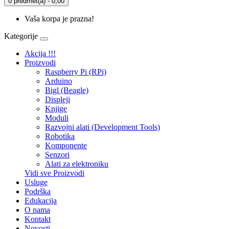
0 predmet(a) - 0,00
Vaša korpa je prazna!
Kategorije
Akcija !!!
Proizvodi
Raspberry Pi (RPi)
Arduino
Bigl (Beagle)
Displеji
Knjige
Moduli
Razvojni alati (Development Tools)
Robotika
Komponente
Senzori
Alati za elektroniku
Vidi sve Proizvodi
Usluge
Podrška
Edukacija
O nama
Kontakt
Novosti