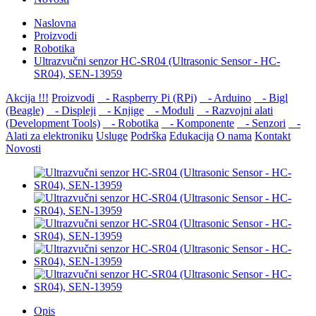
Naslovna
Proizvodi
Robotika
Ultrazvučni senzor HC-SR04 (Ultrasonic Sensor - HC-
SR04), SEN-13959
Akcija !!!
Proizvodi
- Raspberry Pi (RPi)
- Arduino
- Bigl
(Beagle)
- Displеji
- Knjige
- Moduli
- Razvojni alati
(Development Tools)
- Robotika
- Komponente
- Senzori
-
Alati za elektroniku
Usluge
Podrška
Edukacija
O nama
Kontakt
Novosti
Opis