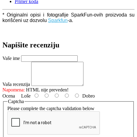
Primer koda
* Originalni opisi i fotografije SparkFun-ovih proizvoda su
korišćeni uz dozvolu
Sparkfun
-a.
Napišite recenziju
Vaše ime
Vaša recenzija
Napomena:
HTML nije preveden!
Ocena
Loše
Dobro
Captcha
Please complete the captcha validation below