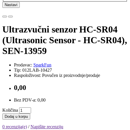
Nastavi
Ultrazvučni senzor HC-SR04
(Ultrasonic Sensor - HC-SR04),
SEN-13959
Prodavac:
SparkFun
Tip: 012LAB-10427
Raspoloživost: Povučen iz proizvodnje/prodaje
0,00
Bez PDV-a: 0,00
Količina
Dodaj u korpu
0 recenzija(e)
/
Napišite recenziju