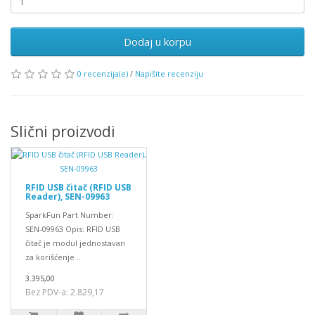
Dodaj u korpu
0 recenzija(e)
/
Napišite recenziju
Slični proizvodi
RFID USB čitač (RFID USB
Reader), SEN-09963
SparkFun Part Number:
SEN-09963 Opis: RFID USB
čitač je modul jednostavan
za korišćenje ..
3.395,00
Bez PDV-a: 2.829,17