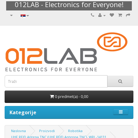
012LAB - Electronics for Everyone!
0 predmet(a) - 0,00
Kategorije
Naslovna
Proizvodi
Robotika
UHF RFID Antena TNC (UHF RFID Antenna TNC), WRL-14131