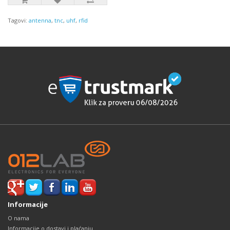
Tagovi:
antenna
,
tnc
,
uhf
,
rfid
Informacije
O nama
Informacije o dostavi i plaćanju