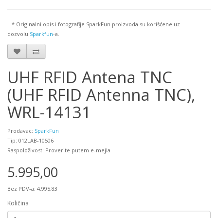
* Originalni opis i fotografije SparkFun proizvoda su korišćene uz
dozvolu
Sparkfun
-a.
UHF RFID Antena TNC
(UHF RFID Antenna TNC),
WRL-14131
Prodavac:
SparkFun
Tip: 012LAB-10506
Raspoloživost: Proverite putem e-mejla
5.995,00
Bez PDV-a: 4.995,83
Količina