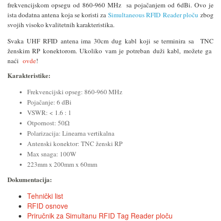
frekvencijskom opsegu od 860-960 MHz sa pojačanjem od 6dBi. Ovo je
ista dodatna antena koja se koristi za
Simultaneous RFID Reader ploču
zbog
svojih visoko kvalitetnih karakteristika.
Svaka UHF RFID antena ima 30cm dug kabl koji se terminira sa TNC
ženskim RP konektorom. Ukoliko vam je potreban duži kabl, možete ga
naći
ovde
!
Karakteristike:
Frekvencijski opseg: 860-960 MHz
Pojačanje: 6 dBi
VSWR: < 1.6 : 1
Otpornost: 50Ω
Polarizacija: Linearna vertikalna
Antenski konektor: TNC ženski RP
Max snaga: 100W
223mm x 200mm x 60mm
Dokumentacija
:
Tehnički list
RFID osnove
Priručnik za Simultanu RFID Tag Reader ploču