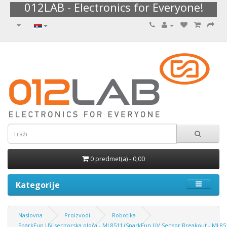
012LAB - Electronics for Everyone!
0 predmet(a) - 0,00
Kategorije
Naslovna
Proizvodi
Robotika
SparkFun UV senzorska ploča - ML8511 (SparkFun UV Sensor Breakout - ML851