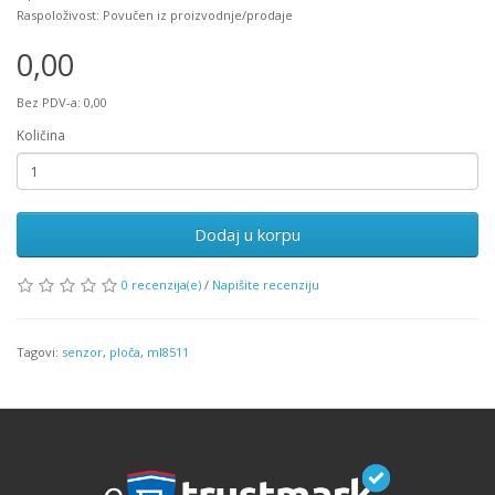
Raspoloživost: Povučen iz proizvodnje/prodaje
0,00
Bez PDV-a: 0,00
Količina
Dodaj u korpu
0 recenzija(e)
/
Napišite recenziju
Tagovi:
senzor
,
ploča
,
ml8511