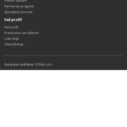
Poklon Vaučeri
Partnerski program
Specijalne ponude
Vaš profil
Vaš profil
Prethodne narudžbine
Lista želja
Obaveštenja
Sva prava zadržana.
012lab.com
.