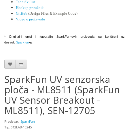
Tehnički list
Hookup priručnik
GitHub
(Design Files & Example Code)
Video o proizvodu
* Originalni opisi i fotografije SparkFun-ovih proizvoda su korišćeni uz
dozvolu
Sparkfun
-a.
SparkFun UV senzorska
ploča - ML8511 (SparkFun
UV Sensor Breakout -
ML8511), SEN-12705
Prodavac:
SparkFun
Tip: 012LAB-10245