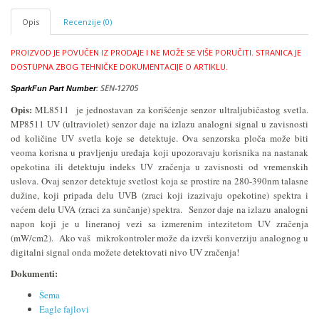
Opis
Recenzije (0)
PROIZVOD JE POVUČEN IZ PRODAJE I NE MOŽE SE VIŠE PORUČITI.
STRANICA JE
DOSTUPNA ZBOG TEHNIČKE DOKUMENTACIJE O ARTIKLU.
: SEN-12705
SparkFun Part Number
Opis:
ML8511 je jednostavan za korišćenje senzor ultraljubičastog svetla.
MP8511 UV (ultraviolet) senzor daje na izlazu analogni signal u zavisnosti
od količine UV svetla koje se detektuje. Ova senzorska ploča može biti
veoma korisna u pravljenju uređaja koji upozoravaju korisnika na nastanak
opekotina ili detektuju indeks UV zračenja u zavisnosti od vremenskih
uslova. Ovaj senzor detektuje svetlost koja se prostire na 280-390nm talasne
dužine, koji pripada delu UVB (zraci koji izazivaju opekotine) spektra i
većem delu UVA (zraci za sunčanje) spektra. Senzor daje na izlazu analogni
napon koji je u lineranoj vezi sa izmerenim intezitetom UV zračenja
(mW/cm2). Ako vaš mikrokontroler može da izvrši konverziju analognog u
digitalni signal onda možete detektovati nivo UV zračenja!
Dokumenti:
Šema
Eagle fajlovi