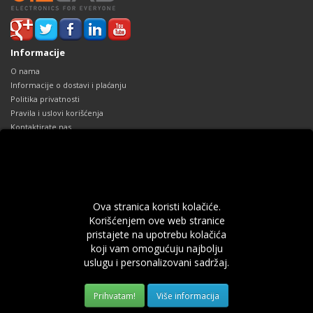
Informacije
O nama
Informacije o dostavi i plaćanju
Politika privatnosti
Pravila i uslovi korišćenja
Kontaktirate nas
Reklamacije
Mapa sajta
Dodaci
Robne marke
Ova stranica koristi kolačiće.
Poklon Vaučeri
Korišćenjem ove web stranice
Partnerski program
pristajete na upotrebu kolačića
Specijalne ponude
koji vam omogućuju najbolju
Vaš profil
uslugu i personalizovani sadržaj.
Vaš profil
Prethodne narudžbine
Više informacija
Lista želja