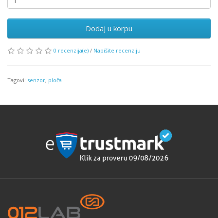
Dodaj u korpu
0 recenzija(e)
/
Napišite recenziju
Tagovi:
senzor
,
ploča