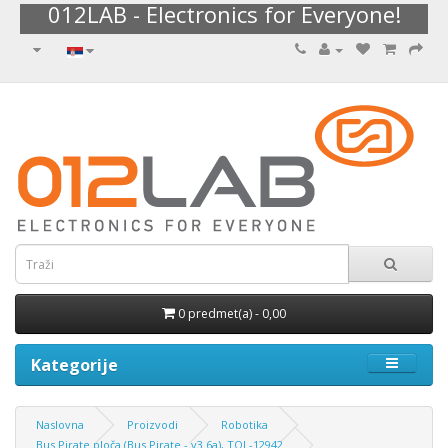
012LAB - Electronics for Everyone!
0 predmet(a) - 0,00
Kategorije
Naslovna
Proizvodi
Robotika
Bus Pirate ploča (Bus Pirate - v3.6a), TOL-12942