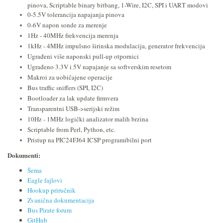
pinova, Scriptable binary bitbang, 1-Wire, I2C, SPI i UART modovi
0-5.5V tolerancija napajanja pinova
0-6V napon sonde za merenje
1Hz - 40MHz frekvencija merenja
1kHz - 4MHz impulsno širinska modulacija, generator frekvencija
Ugrađeni više naponski pull-up otpornici
Ugrađeno 3.3V i 5V napajanje sa softverskim resetom
Makroi za uobičajene operacije
Bus traffic sniffers (SPI, I2C)
Bootloader za lak update firmvera
Transparentni USB->serijski režim
10Hz - 1MHz logički analizator malih brzina
Scriptable from Perl, Python, etc.
Pristup na PIC24FJ64 ICSP programibilni port
Dokumenti:
Šema
Eagle fajlovi
Hookup priručnik
Zvanična dokumentacija
Bus Pirate forum
GitHub