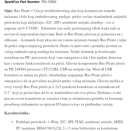
: TOL-12942
SparkFun Part Number
Opis:
Bus Pirate v3.6a je troubleshooting alat koji komunicira između
računara i bilo kog embedovanog uređaja preko većine standardnih serijskih
protokola koji uključuju i I2C, SPI i asinhroni serijski interfejs - sve u
naponu od 0-5.5VDC. Eliminiše ton early prototyping effort kada radi sa
novim ili nepoznatim čipovima. Rad sa Bus Pirate pločom je jednostavan i
efikasan - komande koje ukucate na vašem računaru tumači Bus Pirate i šalje
ih preko odgovarajućeg protokola. Pirate će pretvoriti i podatke poslate sa
vašeg embedovanog uređaja ka računaru. Veliki dodatak je bootloader
instaliran na PIC procesoru, koji vam omogućava lak i brz update firmvera
kao i izmene funkcionalnosti na ploči. Glavne komponente Bus Pirate ploče
su PIC24FJ64 procesor i FT232RL USB-na-serijski čip. Mini-B USB
konektor se nalazi na ploči, obezbeđuje napajanje Bus Pirate ploče i
omogućava da se povežete na ploču preko vašeg računara. Glavna razlika u
ovoj verziji Bus Pirat ploče je u 2x5 pinskom konektoru sa razmakom od
0.1"
, koji je postavljen da
bi se standardizovala ova ploča
. Dodatno, svaki
pin na ovom konektoru je označen čime je eliminisana potreba za kreiranje
posebnog dokumenta sa opisom I/O pinova kao za prethodne verzije.
Karakteristike:
Podržani protokoli:
1-Wire, I2C, SPI, JTAG, asinhroni serijski, MIDI,
PC tastatura, HD44780 LCD, 2- i 3-wire biblioteke sa kontrolom