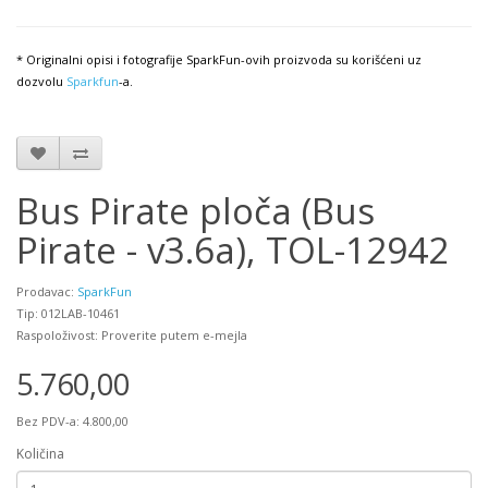
* Originalni opisi i fotografije SparkFun-ovih proizvoda su korišćeni uz
dozvolu
Sparkfun
-a.
Bus Pirate ploča (Bus
Pirate - v3.6a), TOL-12942
Prodavac:
SparkFun
Tip: 012LAB-10461
Raspoloživost: Proverite putem e-mejla
5.760,00
Bez PDV-a: 4.800,00
Količina