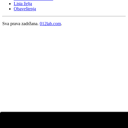
Lista želja
Obaveštenja
Sva prava zadržana.
012lab.com
.