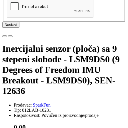
Nastavi
Inercijalni senzor (ploča) sa 9
stepeni slobode - LSM9DS0 (9
Degrees of Freedom IMU
Breakout - LSM9DS0), SEN-
12636
Prodavac:
SparkFun
Tip: 012LAB-10231
Raspoloživost: Povučen iz proizvodnje/prodaje
0,00