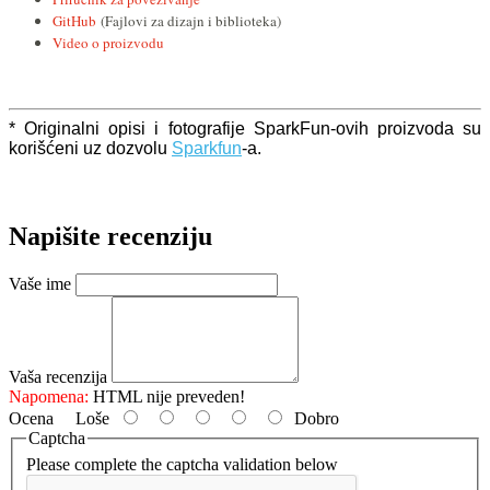
GitHub
(Fajlovi za dizajn i biblioteka)
Video o proizvodu
* Originalni opisi i fotografije SparkFun-ovih proizvoda su
korišćeni uz dozvolu
Sparkfun
-a.
Napišite recenziju
Vaše ime
Vaša recenzija
Napomena:
HTML nije preveden!
Ocena
Loše
Dobro
Captcha
Please complete the captcha validation below