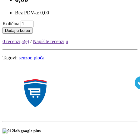
Bez PDV-a: 0,00
Količina
Dodaj u korpu
0 recenzija(e)
/
Napišite recenziju
Tagovi:
senzor
,
ploča