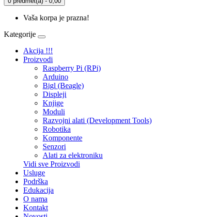
0 predmet(a) - 0,00
Vaša korpa je prazna!
Kategorije
Akcija !!!
Proizvodi
Raspberry Pi (RPi)
Arduino
Bigl (Beagle)
Displеji
Knjige
Moduli
Razvojni alati (Development Tools)
Robotika
Komponente
Senzori
Alati za elektroniku
Vidi sve Proizvodi
Usluge
Podrška
Edukacija
O nama
Kontakt
Novosti