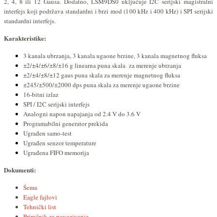
2, 4, 8 ili 12 Gausa. Dodatno, LSM9DS0 uključuje I2C serijski magistralni
interfejs koji podržava standardni i brzi mod (100 kHz i 400 kHz) i SPI serijski
standardni interfejs.
Karakteristike:
3 kanala ubrzanja, 3 kanala ugaone brzine, 3 kanala magnetnog fluksa
±2/±4/±6/±8/±16 g linearna puna skala za merenje ubrzanja
±2/±4/±8/±12 gaus puna skala za merenje magnetnog fluksa
±245/±500/±2000 dps puna skala za merenje ugaone brzine
16-bitni izlaz
SPI / I2C serijski interfejs
Analogni napon napajanja od 2.4 V do 3.6 V
Programabilni generator prekida
Ugrađen samo-test
Ugrađen senzor temperature
Ugrađena FIFO memorija
Dokumenti:
Šema
Eagle fajlovi
Tehnički list
Priručnik za povezivanje