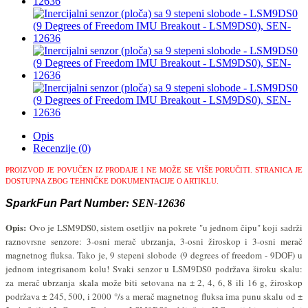
Opis
Recenzije (0)
PROIZVOD JE POVUČEN IZ PRODAJE I NE MOŽE SE VIŠE PORUČITI.
STRANICA JE
DOSTUPNA ZBOG TEHNIČKE DOKUMENTACIJE O ARTIKLU.
SparkFun Part Number
:
SEN-12636
Opis:
Ovo je LSM9DS0, sistem osetljiv na pokrete "u jednom čipu" koji sadrži
raznovrsne senzore: 3-osni merač ubrzanja, 3-osni žiroskop i 3-osni merač
magnetnog fluksa. Tako je, 9 stepeni slobode (9 degrees of freedom - 9DOF) u
jednom integrisanom kolu! Svaki senzor u LSM9DS0 podržava široku skalu:
za
merač ubrzanja
skala može biti setovana na ± 2, 4, 6, 8 ili 16 g, žiroskop
podržava ± 245, 500, i 2000 °/s a merač magnetnog fluksa ima punu skalu od ±