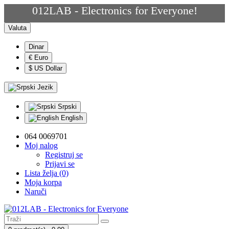
012LAB - Electronics for Everyone!
Valuta
Dinar
€ Euro
$ US Dollar
Jezik
Srpski
English
064 0069701
Moj nalog
Registruj se
Prijavi se
Lista želja (0)
Moja korpa
Naruči