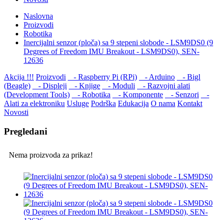
Naslovna
Proizvodi
Robotika
Inercijalni senzor (ploča) sa 9 stepeni slobode - LSM9DS0 (9
Degrees of Freedom IMU Breakout - LSM9DS0), SEN-
12636
Akcija !!!
Proizvodi
- Raspberry Pi (RPi)
- Arduino
- Bigl
(Beagle)
- Displеji
- Knjige
- Moduli
- Razvojni alati
(Development Tools)
- Robotika
- Komponente
- Senzori
-
Alati za elektroniku
Usluge
Podrška
Edukacija
O nama
Kontakt
Novosti
Pregledani
Nema proizvoda za prikaz!