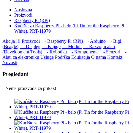
Naslovna
Proizvodi
Raspberry Pi (RPi)
Kućište za Raspberry Pi - belo (Pi Tin for the Raspberry Pi
White), PRT-11979
Akcija !!!
Proizvodi
- Raspberry Pi (RPi)
- Arduino
- Bigl
(Beagle)
- Displеji
- Knjige
- Moduli
- Razvojni alati
(Development Tools)
- Robotika
- Komponente
- Senzori
-
Alati za elektroniku
Usluge
Podrška
Edukacija
O nama
Kontakt
Novosti
Pregledani
Nema proizvoda za prikaz!