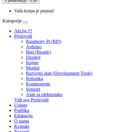
0 predmet(a) - 0,00
Vaša korpa je prazna!
Kategorije
Akcija !!!
Proizvodi
Raspberry Pi (RPi)
Arduino
Bigl (Beagle)
Displеji
Knjige
Moduli
Razvojni alati (Development Tools)
Robotika
Komponente
Senzori
Alati za elektroniku
Vidi sve Proizvodi
Usluge
Podrška
Edukacija
O nama
Kontakt
Novosti