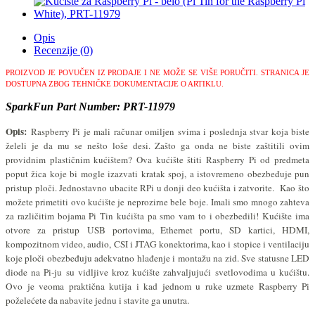
Opis
Recenzije (0)
PROIZVOD JE POVUČEN IZ PRODAJE I NE MOŽE SE VIŠE PORUČITI.
STRANICA JE
DOSTUPNA ZBOG TEHNIČKE DOKUMENTACIJE O ARTIKLU.
SparkFun Part Number: PRT-11979
Opis:
Raspberry Pi je mali računar omiljen svima i poslednja stvar koja biste
želeli je da mu se nešto loše desi. Zašto ga onda ne biste zaštitili ovim
providnim plastičnim kućištem? Ova kućište štiti Raspberry Pi od predmeta
poput žica koje bi mogle izazvati kratak spoj, a istovremeno obezbeđuje pun
pristup ploči. Jednostavno ubacite RPi u donji deo kućišta i zatvorite. Kao što
možete primetiti ovo kućište je neprozirne bele boje.
Imali smo mnogo zahteva
za različitim bojama Pi Tin kućišta pa smo vam to i obezbedili!
Kućište ima
otvore za pristup
USB portovima, Ethernet portu, SD kartici, HDMI,
kompozitnom video, audio, CSI i JTAG konektorima, kao i stopice i ventilaciju
koje ploči obezbeđuju adekvatno hlađenje i montažu na zid. Sve statusne LED
diode na Pi-ju su vidljive kroz kućište zahvaljujući svetlovodima u kućištu.
Ovo je veoma praktična kutija i kad jednom u ruke uzmete Raspberry Pi
poželećete da nabavite jednu i stavite ga unutra.