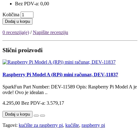
Bez PDV-a: 0,00
Količina
Dodaj u korpu
0 recenzija(e)
/
Napišite recenziju
Slični proizvodi
Raspberry Pi Model A (RPi) mini računar, DEV-11837
SparkFun Part Number: DEV-11589 Opis: Raspberry Pi Model A je
ovde! Ovo je idealan ..
4.295,00
Bez PDV-a: 3.579,17
Dodaj u korpu
Tagovi:
kućište za raspberry pi
,
kućište
,
raspberry pi