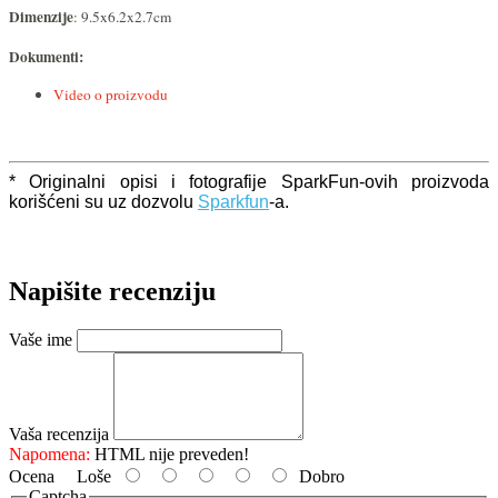
Dimenzije
: 9.5x6.2x2.7cm
Dokumenti:
Video o proizvodu
* Originalni opisi i fotografije SparkFun-ovih proizvoda
korišćeni su uz dozvolu
Sparkfun
-a.
Napišite recenziju
Vaše ime
Vaša recenzija
Napomena:
HTML nije preveden!
Ocena
Loše
Dobro
Captcha