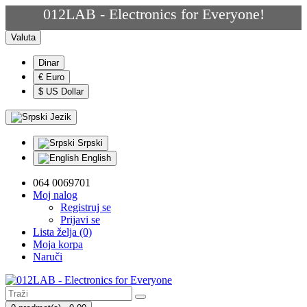
012LAB - Electronics for Everyone!
Valuta
Dinar
€ Euro
$ US Dollar
Jezik
Srpski
English
064 0069701
Moj nalog
Registruj se
Prijavi se
Lista želja (0)
Moja korpa
Naruči