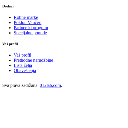
Dodaci
Robne marke
Poklon Vaučeri
Partnerski program
Specijalne ponude
Vaš profil
Vaš profil
Prethodne narudžbine
Lista želja
Obaveštenja
Sva prava zadržana.
012lab.com
.