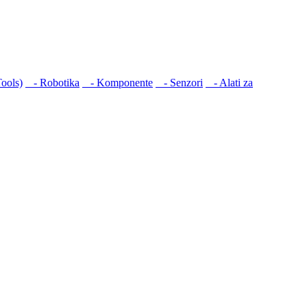
ools)
- Robotika
- Komponente
- Senzori
- Alati za