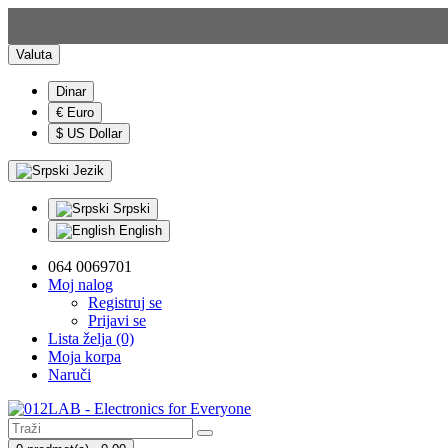
Valuta
Dinar
€ Euro
$ US Dollar
Jezik
Srpski
English
064 0069701
Moj nalog
Registruj se
Prijavi se
Lista želja (0)
Moja korpa
Naruči