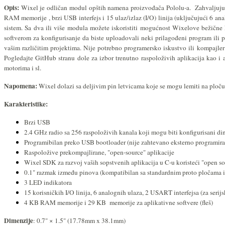
Opis:
Wixel je odličan modul opštih namena proizvođača Pololu-a. Zahvaljuju
RAM memorije , brzi USB interfejs i 15 ulaz/izlaz (I/O) linija (uključujući 6 ana
sistem. Sa dva ili više modula možete iskoristiti mogućnost Wixelove bežične
softverom za konfigurisanje da biste uploadovali neki prilagođeni program ili
vašim različitim projektima. Nije potrebno programersko iskustvo ili kompajler
Pogledajte GitHub stranu dole za izbor trenutno raspoloživih aplikacija kao i 
motorima i sl.
Napomena:
Wixel dolazi sa deljivim pin letvicama koje se mogu lemiti na ploču
Karakteristike:
Brzi USB
2.4 GHz radio sa 256 raspoloživih kanala koji mogu biti konfigurisani d
Programibilan preko USB bootloader (nije zahtevano eksterno programira
Raspoložive prekompajlirane, "open-source" aplikacije
Wixel SDK za razvoj vaših sopstvenih aplikacija u C-u koristeći "open sou
0.1" razmak između pinova (kompatibilan sa standardnim proto pločama i
3 LED indikatora
15 korisničkih I/O linija, 6 analognih ulaza, 2 USART interfejsa (za ser
4 KB RAM memorije i 29 KB memorije za aplikativne softvere (fleš)
Dimenzije
: 0.7" × 1.5" (17.78mm x 38.1mm)