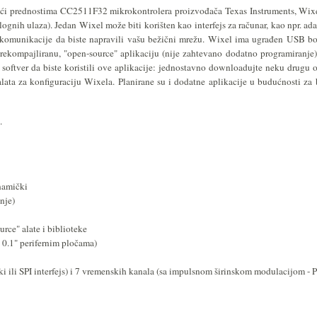
ći prednostima CC2511F32 mikrokontrolera proizvođača Texas Instruments, Wixe
lognih ulaza). Jedan Wixel može biti korišten kao interfejs za računar, kao npr. ada
 komunikacije da biste napravili vašu bežični mrežu. Wixel ima ugrađen USB bo
 prekompajliranu, "open-source" aplikaciju (nije zahtevano dodatno programiranje
 softver da biste koristili ove aplikacije: jednostavno downloadujte neku drugu 
alata za konfiguraciju Wixela. Planirane su i dodatne aplikacije u budućnosti z
.
inamički
nje)
rce" alate i biblioteke
 0.1" perifernim pločama)
ijski ili SPI interfejs) i 7 vremenskih kanala (sa impulsnom širinskom modulacijo