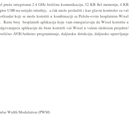
l pruža integrisanu 2.4 GHz bežičnu komunikaciju, 32 KB fleš memorije, 4 KB
pter USB-na-serijski interfejs, a čak može poslužiti i kao glavni kontroler za vaš
otloader koji se može koristiti u kombinaciji sa Pololu-ovim besplatnim Wixel
). Raste broj besplatnih aplikacija
koje vam omogućavaju da
Wixel koristite u
odgovarajuću aplikaciju da biste koristili vaš Wixel u vašem sledećem projektu!
a bežično AVR/Arduino programiranje, daljinsku detekciju, daljinsko upravljanje
m - Pulse Width Modulation (PWM)