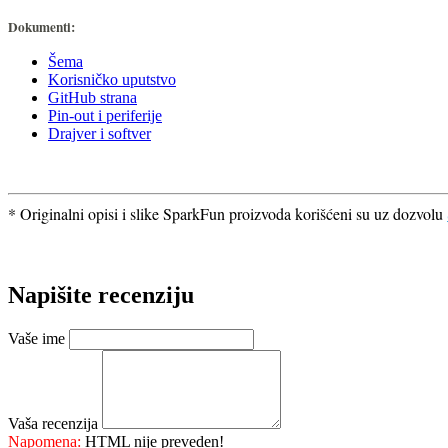
Dokumenti:
Šema
Korisničko uputstvo
GitHub strana
Pin-out i periferije
Drajver i softver
* Originalni opisi i slike SparkFun proizvoda korišćeni su uz dozvolu
Napišite recenziju
Vaše ime
Vaša recenzija
Napomena:
HTML nije preveden!