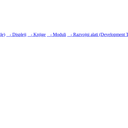
le)
- Displеji
- Knjige
- Moduli
- Razvojni alati (Development T