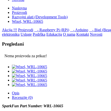
Naslovna
Proizvodi
Razvojni alati (Development Tools)
Wixel, WRL-10665
Akcija !!!
Proizvodi
- Raspberry Pi (RPi)
- Arduino
- Bigl (Beag
elektroniku
Usluge
Podrška
Edukacija
O nama
Kontakt
Novosti
Pregledani
Nema proizvoda za prikaz!
Opis
Recenzije (0)
SparkFun Part Number: WRL-10665