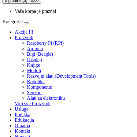
0 predmet(a) - 0,00
Vaša korpa je prazna!
Kategorije
Akcija !!!
Proizvodi
Raspberry Pi (RPi)
Arduino
Bigl (Beagle)
Displеji
Knjige
Moduli
Razvojni alati (Development Tools)
Robotika
Komponente
Senzori
Alati za elektroniku
Vidi sve Proizvodi
Usluge
Podrška
Edukacija
O nama
Kontakt
Novosti