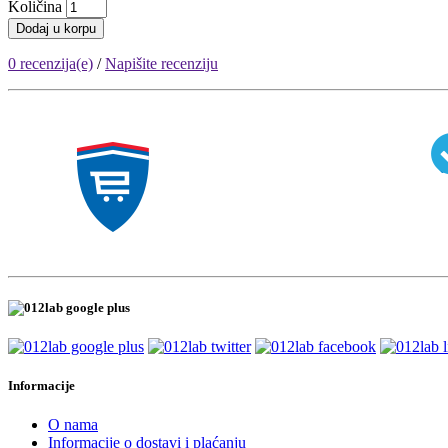
Količina
Dodaj u korpu
0 recenzija(e)
/
Napišite recenziju
Informacije
O nama
Informacije o dostavi i plaćanju