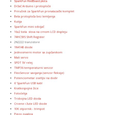
SparkFun RedBoard ploča
Držač Arduino i protoploče
Priručnik za SparkFun pronalazački komplet
Bela protoploča
bez lemljenja
Kutija
SparkFun mini odvijač
16x2 bela slova na crnom LCD displeju
74HC595 Shift Register
2N2222 tranzistore
1N4148 diode
Jednosmerni motor sa zupčanikom
Mali servo
SPDT 5V relej
TMP36 temperaturni senzor
FlexSenzor savijanja (senzor fleksije)
Potenciometar osetljiv na dodir
6' SparkFun USB kabl
Kratkospojne žice
Fotoćelija
Trobojna LED dioda
Crvene i žute LED diode
10K otpornik - trimpot
Piezo zujalica