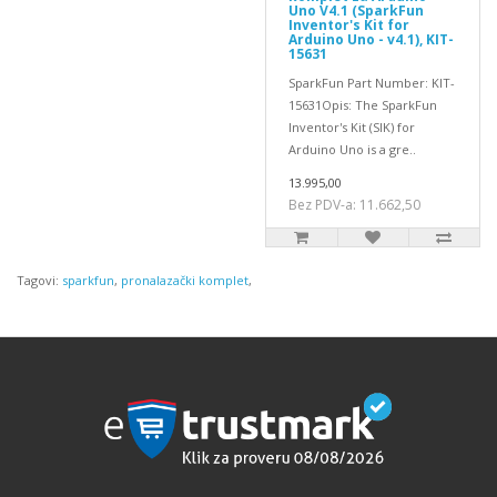
Uno V4.1 (SparkFun
Inventor's Kit for
Arduino Uno - v4.1), KIT-
15631
SparkFun Part Number: KIT-
15631Opis: The SparkFun
Inventor's Kit (SIK) for
Arduino Uno is a gre..
13.995,00
Bez PDV-a: 11.662,50
Tagovi:
sparkfun
,
pronalazački komplet
,