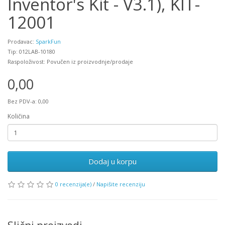
Inventor's Kit - V3.1), KIT-
12001
Prodavac:
SparkFun
Tip: 012LAB-10180
Raspoloživost: Povučen iz proizvodnje/prodaje
0,00
Bez PDV-a: 0,00
Količina
Dodaj u korpu
0 recenzija(e)
/
Napišite recenziju