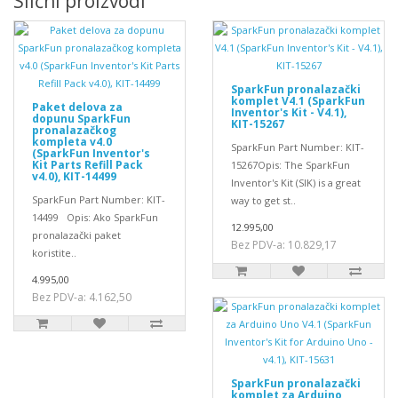
Slični proizvodi
SparkFun pronalazački
komplet V4.1 (SparkFun
Paket delova za
Inventor's Kit - V4.1),
dopunu SparkFun
KIT-15267
pronalazačkog
kompleta v4.0
SparkFun Part Number: KIT-
(SparkFun Inventor's
Kit Parts Refill Pack
15267Opis: The SparkFun
v4.0), KIT-14499
Inventor's Kit (SIK) is a great
SparkFun Part Number: KIT-
way to get st..
14499 Opis: Ako SparkFun
12.995,00
pronalazački paket
Bez PDV-a: 10.829,17
koristite..
4.995,00
Bez PDV-a: 4.162,50
SparkFun pronalazački
komplet za Arduino