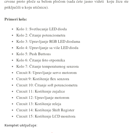
crvene proto ploče sa belom pločom (sada ćete jasno videti koju žicu ste
priključili u koju utičnicu).
Primeri kola:
Kolo 1: Svetlucanje LED dioda
Kolo 2: Čitanje potenciometra
Kolo 3: Upravljanje RGB LED diodama
Kolo 4: Upravljanje sa više LED dioda
Kolo 5: Push Buttons
Kolo 6: Čitanje foto otpornika
Kolo 7: Čitanje temperaturnog senzora
Circuit 8: Upravljanje servo motorom
Circuit 9: Korištenje flex senzora
Circuit 10: Čitanje soft potenciometra
Circuit 11: Korištenje zujalice
Circuit 12: Upravljanje motorom
Circuit 13: Korištenje releja
Circuit 14: Korištenje Shift Register
Circuit 15: Korištenje LCD monitora
Komplet uključuje: