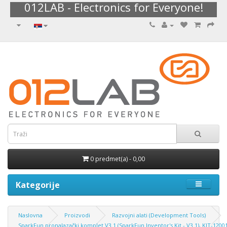
012LAB - Electronics for Everyone!
0 predmet(a) - 0,00
Kategorije
Naslovna
Proizvodi
Razvojni alati (Development Tools)
SparkFun pronalazački komplet V3.1 (SparkFun Inventor's Kit - V3.1), KIT-1200