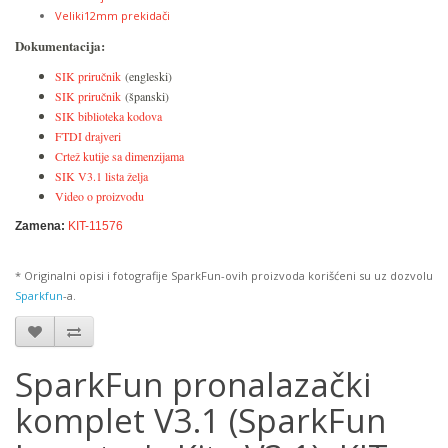
Veliki12mm prekidači
Dokumentacija:
SIK priručnik
(engleski)
SIK priručnik
(španski)
SIK biblioteka kodova
FTDI drajveri
Crtež kutije sa dimenzijama
SIK V3.1 lista želja
Video o proizvodu
Zamena:
KIT-11576
* Originalni opisi i fotografije SparkFun-ovih proizvoda korišćeni su uz dozvolu
Sparkfun
-a.
SparkFun pronalazački
komplet V3.1 (SparkFun