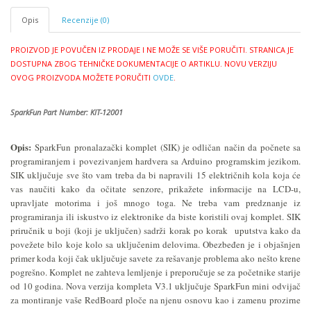
Opis
Recenzije (0)
PROIZVOD JE POVUČEN IZ PRODAJE I NE MOŽE SE VIŠE PORUČITI.
STRANICA JE
DOSTUPNA ZBOG TEHNIČKE DOKUMENTACIJE O ARTIKLU.
NOVU VERZIJU
OVOG PROIZVODA MOŽETE PORUČITI
OVDE
.
SparkFun Part Number:
KIT-12001
Opis:
SparkFun pronalazački komplet (SIK) je odličan način da počnete sa
programiranjem i povezivanjem hardvera sa Arduino programskim jezikom.
SIK uključuje sve što vam treba da bi napravili 15 električnih kola koja će
vas naučiti kako da očitate senzore, prikažete informacije na LCD-u,
upravljate motorima i još mnogo toga. Ne treba vam predznanje iz
programiranja ili iskustvo iz elektronike da biste koristili ovaj komplet. SIK
priručnik u boji (koji je uključen) sadrži korak po korak uputstva kako da
povežete bilo koje kolo sa uključenim delovima. Obezbeđen je i objašnjen
primer koda koji čak uključuje savete za rešavanje problema ako nešto krene
pogrešno. Komplet ne zahteva lemljenje i preporučuje se za početnike starije
od 10 godina. Nova verzija kompleta V3.1 uključuje SparkFun mini odvijač
za montiranje vaše RedBoard ploče na njenu osnovu kao i zamenu prozirne