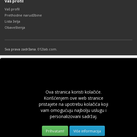
Vaš profil
Vaš profil
Prethodne narudžbine
Lista želja
Obaveštenja
Sva prava zadržana.
012lab.com
.
Ova stranica koristi kolačiće.
Korišćenjem ove web stranice
pristajete na upotrebu kolačića koji
vam omogućuju najbolju uslugu i
personalizovani sadržaj.
Više informacija