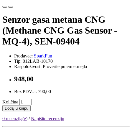
Senzor gasa metana CNG
(Methane CNG Gas Sensor -
MQ-4), SEN-09404
Prodavac:
SparkFun
Tip: 012LAB-10170
Raspoloživost: Proverite putem e-mejla
948,00
Bez PDV-a: 790,00
Količina
Dodaj u korpu
0 recenzija(e)
/
Napišite recenziju