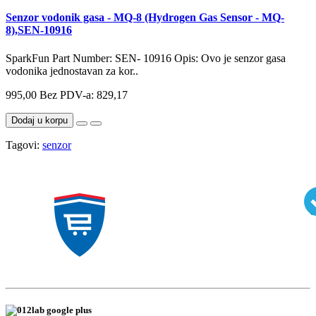
Senzor vodonik gasa - MQ-8 (Hydrogen Gas Sensor - MQ-
8),SEN-10916
SparkFun Part Number: SEN- 10916 Opis: Ovo je senzor gasa
vodonika jednostavan za kor..
995,00
Bez PDV-a: 829,17
Dodaj u korpu
Tagovi:
senzor