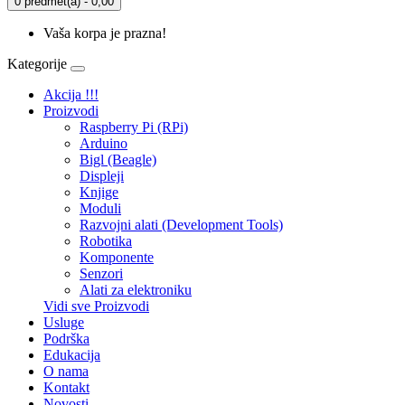
0 predmet(a) - 0,00
Vaša korpa je prazna!
Kategorije
Akcija !!!
Proizvodi
Raspberry Pi (RPi)
Arduino
Bigl (Beagle)
Displеji
Knjige
Moduli
Razvojni alati (Development Tools)
Robotika
Komponente
Senzori
Alati za elektroniku
Vidi sve Proizvodi
Usluge
Podrška
Edukacija
O nama
Kontakt
Novosti