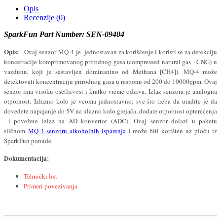
Opis
Recenzije (0)
SparkFun Part Number: SEN-09404
Opis:
Ovaj senzor
MQ-4
je jednostavan za korišćenje i koristi se za detekciju
koncetracije komprimovanog prirodnog gasa (compressed natural gas - CNG) u
vazduhu, koji je sastavljen dominantno od Methana [CH4]). MQ-4 može
detektovati koncentraciju prirodnog gasa u rasponu od 200 do 10000ppm. Ovaj
senzor ima visoku osetljivost i kratko vreme odziva.
Izlaz senzora je analogna
otpornost
.
Izlazno kolo je veoma jednostavno; sve što treba da uradite je da
dovedete napajanje do 5V na ulazno kolo grejača, dodate otpornost opterećenja
i povežete izlaz na AD konvertor (ADC).
Ovaj senzor dolazi u paketu
sličnom
MQ-3 senzoru alkoholnih isparenja
i može biti korišten uz ploču iz
SparkFun ponude.
Dokumentacija:
Tehnički list
Primeri povezivanja