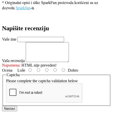
* Originalni opisi i slike SparkFun proizvoda korišćeni su uz
dozvolu
Sparkfun
.
-a
Napišite recenziju
Vaše ime
Vaša recenzija
Napomena:
HTML nije preveden!
Ocena
Loše
Dobro
Captcha
Please complete the captcha validation below
Nastavi