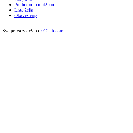
Prethodne narudžbine
Lista želja
Obaveštenja
Sva prava zadržana.
012lab.com
.