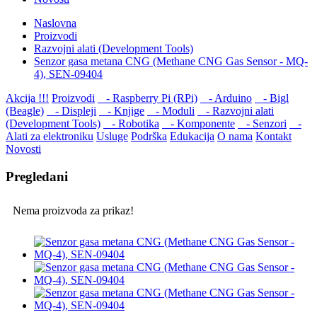
Naslovna
Proizvodi
Razvojni alati (Development Tools)
Senzor gasa metana CNG (Methane CNG Gas Sensor - MQ-
4), SEN-09404
Akcija !!!
Proizvodi
- Raspberry Pi (RPi)
- Arduino
- Bigl
(Beagle)
- Displеji
- Knjige
- Moduli
- Razvojni alati
(Development Tools)
- Robotika
- Komponente
- Senzori
-
Alati za elektroniku
Usluge
Podrška
Edukacija
O nama
Kontakt
Novosti
Pregledani
Nema proizvoda za prikaz!