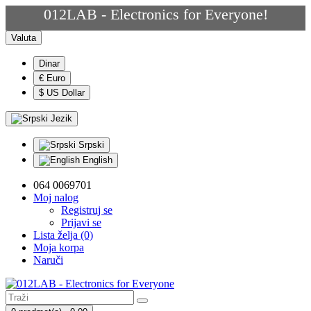
012LAB - Electronics for Everyone!
Valuta
Dinar
€ Euro
$ US Dollar
Jezik
Srpski
English
064 0069701
Moj nalog
Registruj se
Prijavi se
Lista želja (0)
Moja korpa
Naruči