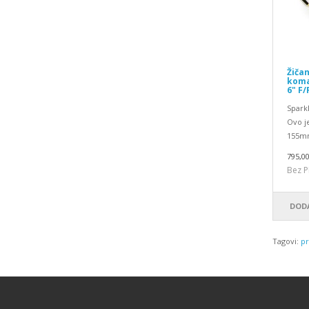
Žičan
koma
6" F/
Spark
Ovo j
155mm
795,0
Bez P
DODA
Tagovi:
pr