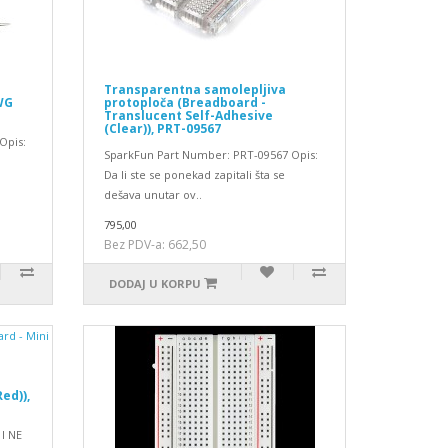
Transparentna samolepljiva
WG
protoploča (Breadboard -
Translucent Self-Adhesive
(Clear)), PRT-09567
Opis:
SparkFun Part Number: PRT-09567 Opis:
Da li ste se ponekad zapitali šta se
dešava unutar ov..
795,00
Bez PDV-a: 662,50
DODAJ U KORPU
ed)),
I NE