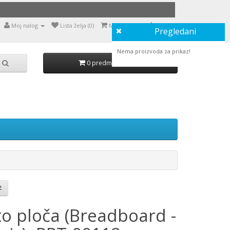
Moj nalog
Lista želja (0)
Moja korpa
Naruči
Pregledani
Nema proizvoda za prikaz!
0 predmet(a) - 0,00
to ploča (Breadboard -