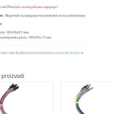
e naš
Priručnik za neregulisano napajanje
!
a:
Magistrale za napajanje nisu prekinute ni na jednom kraju.
e:
oča: 165x56x8.5 mm
uminijumska ploča: 183x95x1.5 mm
i opisi i slike SparkFun proizvoda korišćeni su uz dozvolu
Sparkfun
.
-a
i proizvodi