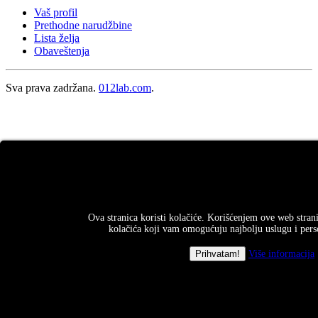
Vaš profil
Prethodne narudžbine
Lista želja
Obaveštenja
Sva prava zadržana.
012lab.com
.
Ova stranica koristi kolačiće. Korišćenjem ove web strani
kolačića koji vam omogućuju najbolju uslugu i perso
Više informacija