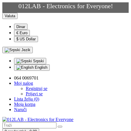
012LAB - Electronics for Everyone!
Valuta
Dinar
€ Euro
$ US Dollar
Jezik
Srpski
English
064 0069701
Moj nalog
Registruj se
Prijavi se
Lista želja (0)
Moja korpa
Naruči