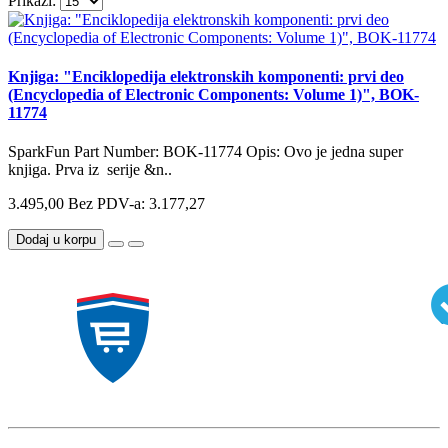
Prikaži:
Knjiga: "Enciklopedija elektronskih komponenti: prvi deo
(Encyclopedia of Electronic Components: Volume 1)", BOK-
11774
SparkFun Part Number: BOK-11774 Opis: Ovo je jedna super
knjiga. Prva iz serije &n..
3.495,00
Bez PDV-a: 3.177,27
Dodaj u korpu