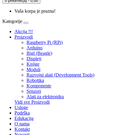
0 predmet(a) - 0,00
Vaša korpa je prazna!
Kategorije
Akcija !!!
Proizvodi
Raspberry Pi (RPi)
Arduino
Bigl (Beagle)
Displеji
Knjige
Moduli
Razvojni alati (Development Tools)
Robotika
Komponente
Senzori
Alati za elektroniku
Vidi sve Proizvodi
Usluge
Podrška
Edukacija
O nama
Kontakt
Novosti