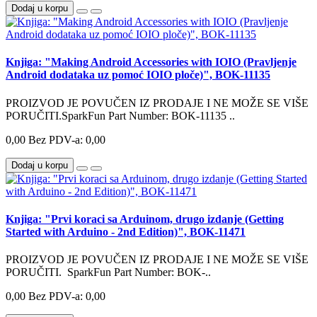
Dodaj u korpu
Knjiga: "Making Android Accessories with IOIO (Pravljenje
Android dodataka uz pomoć IOIO ploče)", BOK-11135
PROIZVOD JE POVUČEN IZ PRODAJE I NE MOŽE SE VIŠE
PORUČITI.SparkFun Part Number: BOK-11135 ..
0,00
Bez PDV-a: 0,00
Dodaj u korpu
Knjiga: "Prvi koraci sa Arduinom, drugo izdanje (Getting
Started with Arduino - 2nd Edition)", BOK-11471
PROIZVOD JE POVUČEN IZ PRODAJE I NE MOŽE SE VIŠE
PORUČITI. SparkFun Part Number: BOK-..
0,00
Bez PDV-a: 0,00