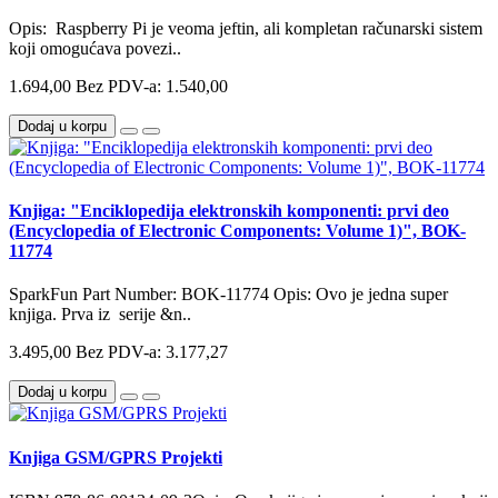
Opis: Raspberry Pi je veoma jeftin, ali kompletan računarski sistem
koji omogućava povezi..
1.694,00
Bez PDV-a: 1.540,00
Dodaj u korpu
Knjiga: "Enciklopedija elektronskih komponenti: prvi deo
(Encyclopedia of Electronic Components: Volume 1)", BOK-
11774
SparkFun Part Number: BOK-11774 Opis: Ovo je jedna super
knjiga. Prva iz serije &n..
3.495,00
Bez PDV-a: 3.177,27
Dodaj u korpu
Knjiga GSM/GPRS Projekti