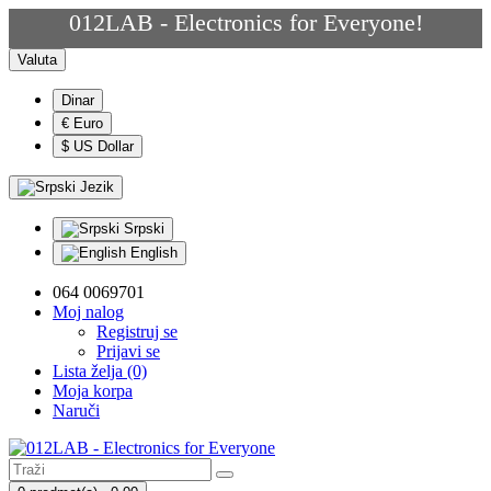
012LAB - Electronics for Everyone!
Valuta
Dinar
€ Euro
$ US Dollar
Jezik
Srpski
English
064 0069701
Moj nalog
Registruj se
Prijavi se
Lista želja (0)
Moja korpa
Naruči