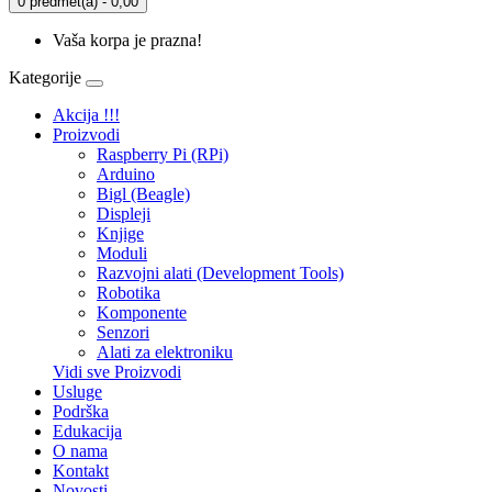
0 predmet(a) - 0,00
Vaša korpa je prazna!
Kategorije
Akcija !!!
Proizvodi
Raspberry Pi (RPi)
Arduino
Bigl (Beagle)
Displеji
Knjige
Moduli
Razvojni alati (Development Tools)
Robotika
Komponente
Senzori
Alati za elektroniku
Vidi sve Proizvodi
Usluge
Podrška
Edukacija
O nama
Kontakt
Novosti