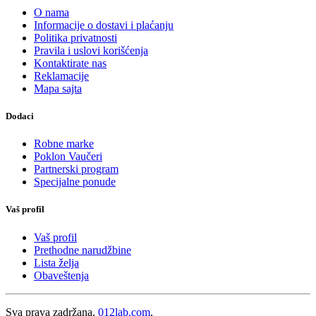
O nama
Informacije o dostavi i plaćanju
Politika privatnosti
Pravila i uslovi korišćenja
Kontaktirate nas
Reklamacije
Mapa sajta
Dodaci
Robne marke
Poklon Vaučeri
Partnerski program
Specijalne ponude
Vaš profil
Vaš profil
Prethodne narudžbine
Lista želja
Obaveštenja
Sva prava zadržana.
012lab.com
.