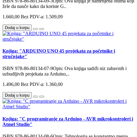
ISBN 978-86-80134-09-3Opis: Ova knjiga je namenjena onima koji
žele da nauče kako da koriste G..
1.660,00
Bez PDV-a: 1.509,09
Dodaj u korpu
Knjiga: "ARDUINO UNO 45 projekata za početnike i
stručnjake"
ISBN 978-86-80134-07-9Opis: Ova knjiga sadrži niz zabavnih i
uzbudljivih projekata za Arduino,..
1.496,00
Bez PDV-a: 1.360,00
Dodaj u korpu
Knjiga: "C programiranje za Arduino - AVR mikrokontroleri i
Atmel Studio"
ISBN 978-86-80134-08-6Opis: Tehnologija se konstantno menja.