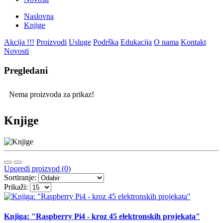
Naslovna
Knjige
Akcija !!!
Proizvodi
Usluge
Podrška
Edukacija
O nama
Kontakt
Novosti
Pregledani
Nema proizvoda za prikaz!
Knjige
Uporedi proizvod (0)
Sortiranje:
Prikaži:
Knjiga: "Raspberry Pi4 - kroz 45 elektronskih projekata"